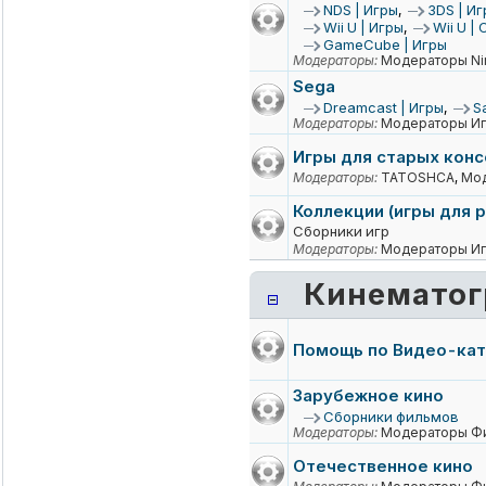
NDS | Игры
,
3DS | Иг
Wii U | Игры
,
Wii U |
GameCube | Игры
Модераторы:
Модераторы Ni
Sega
Dreamcast | Игры
,
S
Модераторы:
Модераторы Иг
Игры для старых кон
Модераторы:
TATOSHCA
,
Мод
Коллекции (игры для 
Сборники игр
Модераторы:
Модераторы Иг
Кинематог
Помощь по Видео-ка
Зарубежное кино
Сборники фильмов
Модераторы:
Модераторы Ф
Отечественное кино