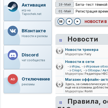
Активация
19-Май
Бета-тест тёмной
игр на
01-Май
Регистрация врем
Tapochek.net
НОВОСТИ В
ВКонтакте
Новости и релизы
Новости
Новости трекера
Discord
Модераторы:
Fairy
чат сообщества
Новости в сети
Игры
,
Игровые обз
Спорт
,
Обзоры / Ав
Модераторы:
Редакторы НВС
Отключение
AD
Магазин оффлайн-акт
Здесь, за символическую 
рекламы
ещё не взломаны доблестн
Модераторы:
RonVi
Правила, 