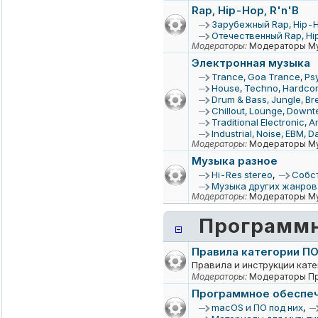
Rap, Hip-Hop, R'n'B
Зарубежный Rap, Hip-H
Отечественный Rap, Hip
Модераторы:
Модераторы Му
Электронная музыка
Trance, Goa Trance, Psy
House, Techno, Hardcore
Drum & Bass, Jungle, Br
Chillout, Lounge, Down
Traditional Electronic, 
Industrial, Noise, EBM, 
Модераторы:
Модераторы Му
Музыка разное
Hi-Res stereo
,
Собс
Музыка других жанров
Модераторы:
Модераторы Му
Программн
Правила категории П
Правила и инструкции кат
Модераторы:
Модераторы Пр
Программное обеспеч
macOS и ПО под них
,