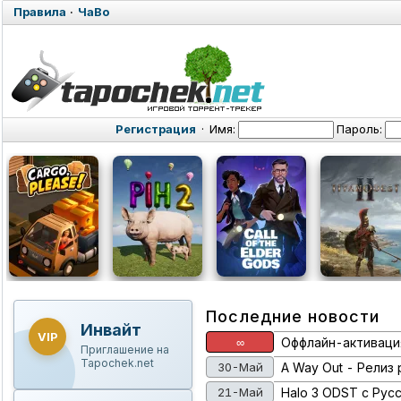
Правила
·
ЧаВо
Регистрация
·
Имя:
Пароль:
Последние новости
Инвайт
VIP
∞
Оффлайн-активация 
Приглашение на
Tapochek.net
30-Май
A Way Out - Релиз
21-Май
Halo 3 ODST с Рус