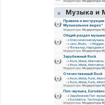
Модераторы:
Модераторы А
Музыка и 
Правила и инструкции
Музыкальное видео"
Модераторы:
Модераторы Му
Общий раздел музыки
Классическая музыка
,
Jazz, Blues
,
Reggae, 
Фольклор, Народная и
Модераторы:
Модераторы Му
Зарубежный Rock
Rосk, Mеtаl, Аltеrnаtivе
Rосk, Mеtаl, Аltеrnаtivе
Модераторы:
Модераторы Му
Отечественный Rock
Rосk, Metal, Punk, Altern
Rосk, Metal, Punk, Alter
Модераторы:
Модераторы Му
Поп-музыка, Eurodanc
Зарубежная Поп-музы
Eurodance, Technopop,
Модераторы:
Модераторы Му