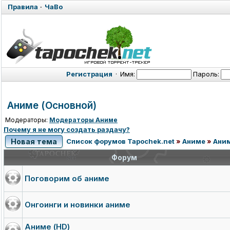
Правила
·
ЧаВо
Регистрация
·
Имя:
Пароль:
Аниме (Основной)
Модераторы:
Модераторы Аниме
Почему я не могу создать раздачу?
Новая тема
Список форумов Tapochek.net
»
Аниме
»
Аним
Форум
Поговорим об аниме
Онгоинги и новинки аниме
Аниме (HD)