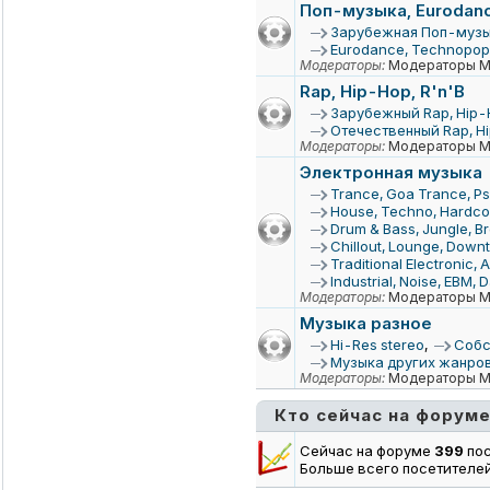
Поп-музыка, Eurodanc
Зарубежная Поп-муз
Eurodance, Technopop,
Модераторы:
Модераторы Му
Rap, Hip-Hop, R'n'B
Зарубежный Rap, Hip-H
Отечественный Rap, Hi
Модераторы:
Модераторы Му
Электронная музыка
Trance, Goa Trance, Ps
House, Techno, Hardcor
Drum & Bass, Jungle, B
Chillout, Lounge, Down
Traditional Electronic, 
Industrial, Noise, EBM,
Модераторы:
Модераторы Му
Музыка разное
Hi-Res stereo
,
Собс
Музыка других жанро
Модераторы:
Модераторы Му
Кто сейчас на форум
Сейчас на форуме
399
пос
Больше всего посетителе