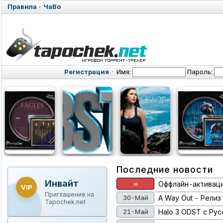
Правила
·
ЧаВо
Регистрация
·
Имя:
Пароль:
Последние новости
Инвайт
∞
Оффлайн-активация
VIP
Приглашение на
30-Май
A Way Out - Релиз
Tapochek.net
21-Май
Halo 3 ODST с Рус