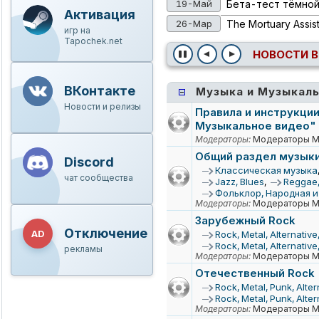
19-Май
Бета-тест тёмной
Активация
26-Мар
The Mortuary Assis
игр на
Tapochek.net
НОВОСТИ В
ВКонтакте
Музыка и Музыкал
Новости и релизы
Правила и инструкции
Музыкальное видео"
Модераторы:
Модераторы Му
Общий раздел музык
Discord
Классическая музыка
чат сообщества
Jazz, Blues
,
Reggae,
Фольклор, Народная и
Модераторы:
Модераторы Му
Зарубежный Rock
Отключение
AD
Rосk, Mеtаl, Аltеrnаtivе
Rосk, Mеtаl, Аltеrnаtiv
рекламы
Модераторы:
Модераторы Му
Отечественный Rock
Rосk, Metal, Punk, Alter
Rосk, Metal, Punk, Alte
Модераторы:
Модераторы Му