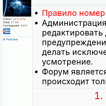
Правило номер 
Статус:
не в сети
Администрация 
Стаж:
17 лет
Сообщений:
4247
редактировать 
Рейтинг
предупреждения
делать исключе
усмотрение.
Форум являетс
происходит тол
1.