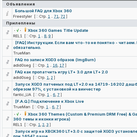
Объявления
Большой FAQ для Xbox 360
Freestyler
[
Стр.
1
..
71
,
72
]
Прилеплены
·
√
·
Xbox 360 Games Title Update
REL1
[
Стр.
1
..
8
,
9
]
[FAQ] Инструкции. Если вам что-то не понятно - читаем
обязательно.
TrueMan
FAQ по записи XGD3 образов (ImgBurn)
adid0seg
[
Стр.
1
..
16
,
17
]
FAQ как пропатчить игру LT+ 3.0 для LT+ 2.0
adid0seg
[
Стр.
1
,
2
]
Запуск XGD3 патченых под LT+2.0 на 14719-16202 дашбо
обрезом 97%, с установкой на винчестер
fantic_UA
[
Стр.
1
..
6
,
7
]
[F.A.Q.] Подключение к Xbox Live
TrueMan
[
Стр.
1
..
6
,
7
]
·
√
·
Xbox 360 Themes (Custom & Premium DRM Free) & Ga
360 темы и иконки игрока)
REL1
[
Стр.
1
,
2
,
3
]
Запуск игр на XBOX360 LT+3.0 с защитой XGD3 установл
при 16547 даше.