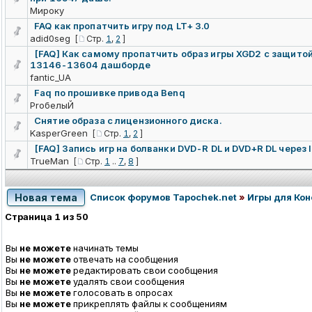
Мироку
FAQ как пропатчить игру под LT+ 3.0
adid0seg
[
Стр.
1
,
2
]
[FAQ] Как самому пропатчить образ игры XGD2 с защитой
13146-13604 дашборде
fantic_UA
Faq по прошивке привода Benq
ProбелыЙ
Снятие образа с лицензионного диска.
KasperGreen
[
Стр.
1
,
2
]
[FAQ] Запись игр на болванки DVD-R DL и DVD+R DL через 
TrueMan
[
Стр.
1
..
7
,
8
]
Новая тема
Список форумов Tapochek.net
»
Игры для Ко
Страница
1
из
50
Вы
не можете
начинать темы
Вы
не можете
отвечать на сообщения
Вы
не можете
редактировать свои сообщения
Вы
не можете
удалять свои сообщения
Вы
не можете
голосовать в опросах
Вы
не можете
прикреплять файлы к сообщениям