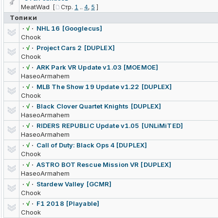
MeatWad
[
Стр.
1
..
4
,
5
]
Топики
·
√
·
NHL 16 [Googlecus]
Chook
·
√
·
Project Cars 2 [DUPLEX]
Chook
·
√
·
ARK Park VR Update v1.03 [MOEMOE]
HaseoArmahem
·
√
·
MLB The Show 19 Update v1.22 [DUPLEX]
Chook
·
√
·
Black Clover Quartet Knights [DUPLEX]
HaseoArmahem
·
√
·
RIDERS REPUBLIC Update v1.05 [UNLiMiTED]
HaseoArmahem
·
√
·
Call of Duty: Black Ops 4 [DUPLEX]
Chook
·
√
·
ASTRO BOT Rescue Mission VR [DUPLEX]
HaseoArmahem
·
√
·
Stardew Valley [GCMR]
Chook
·
√
·
F1 2018 [Playable]
Chook