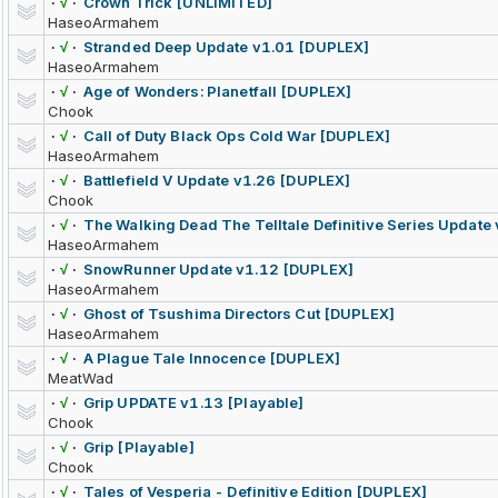
·
√
·
Crown Trick [UNLiMiTED]
HaseoArmahem
·
√
·
Stranded Deep Update v1.01 [DUPLEX]
HaseoArmahem
·
√
·
Age of Wonders: Planetfall [DUPLEX]
Chook
·
√
·
Call of Duty Black Ops Cold War [DUPLEX]
HaseoArmahem
·
√
·
Battlefield V Update v1.26 [DUPLEX]
Chook
·
√
·
The Walking Dead The Telltale Definitive Series Update
HaseoArmahem
·
√
·
SnowRunner Update v1.12 [DUPLEX]
HaseoArmahem
·
√
·
Ghost of Tsushima Directors Cut [DUPLEX]
HaseoArmahem
·
√
·
A Plague Tale Innocence [DUPLEX]
MeatWad
·
√
·
Grip UPDATE v1.13 [Playable]
Chook
·
√
·
Grip [Playable]
Chook
·
√
·
Tales of Vesperia - Definitive Edition [DUPLEX]