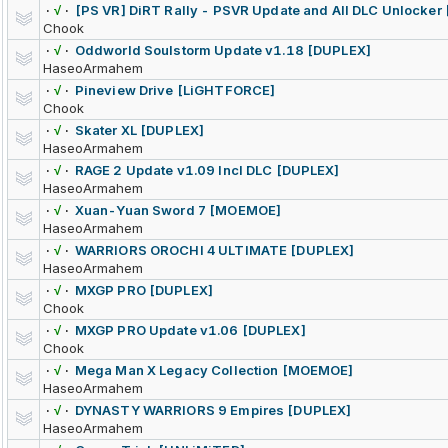
·
√
·
[PS VR] DiRT Rally - PSVR Update and All DLC Unlocker
Chook
·
√
·
Oddworld Soulstorm Update v1.18 [DUPLEX]
HaseoArmahem
·
√
·
Pineview Drive [LiGHTFORCE]
Chook
·
√
·
Skater XL [DUPLEX]
HaseoArmahem
·
√
·
RAGE 2 Update v1.09 Incl DLC [DUPLEX]
HaseoArmahem
·
√
·
Xuan-Yuan Sword 7 [MOEMOE]
HaseoArmahem
·
√
·
WARRIORS OROCHI 4 ULTIMATE [DUPLEX]
HaseoArmahem
·
√
·
MXGP PRO [DUPLEX]
Chook
·
√
·
MXGP PRO Update v1.06 [DUPLEX]
Chook
·
√
·
Mega Man X Legacy Collection [MOEMOE]
HaseoArmahem
·
√
·
DYNASTY WARRIORS 9 Empires [DUPLEX]
HaseoArmahem