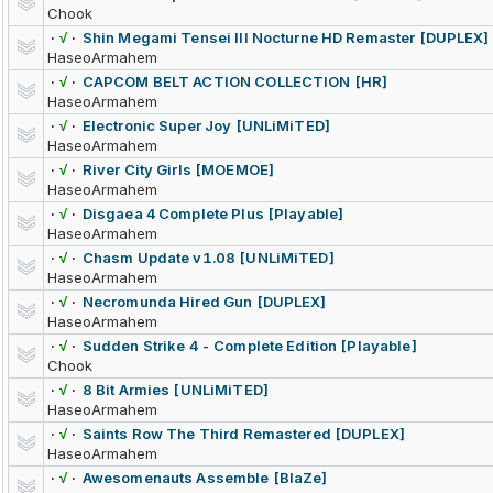
Chook
·
√
·
Shin Megami Tensei III Nocturne HD Remaster [DUPLEX]
HaseoArmahem
·
√
·
CAPCOM BELT ACTION COLLECTION [HR]
HaseoArmahem
·
√
·
Electronic Super Joy [UNLiMiTED]
HaseoArmahem
·
√
·
River City Girls [MOEMOE]
HaseoArmahem
·
√
·
Disgaea 4 Complete Plus [Playable]
HaseoArmahem
·
√
·
Chasm Update v1.08 [UNLiMiTED]
HaseoArmahem
·
√
·
Necromunda Hired Gun [DUPLEX]
HaseoArmahem
·
√
·
Sudden Strike 4 - Complete Edition [Playable]
Chook
·
√
·
8 Bit Armies [UNLiMiTED]
HaseoArmahem
·
√
·
Saints Row The Third Remastered [DUPLEX]
HaseoArmahem
·
√
·
Awesomenauts
Assemble [BlaZe]