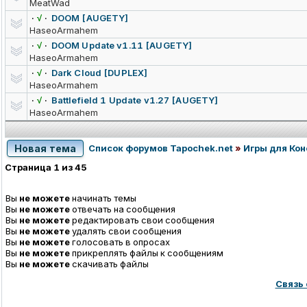
MeatWad
·
√
·
DOOM [AUGETY]
HaseoArmahem
·
√
·
DOOM Update v1.11 [AUGETY]
HaseoArmahem
·
√
·
Dark Cloud [DUPLEX]
HaseoArmahem
·
√
·
Battlefield 1 Update v1.27 [AUGETY]
HaseoArmahem
Новая тема
Список форумов Tapochek.net
»
Игры для Ко
Страница
1
из
45
Вы
не можете
начинать темы
Вы
не можете
отвечать на сообщения
Вы
не можете
редактировать свои сообщения
Вы
не можете
удалять свои сообщения
Вы
не можете
голосовать в опросах
Вы
не можете
прикреплять файлы к сообщениям
Вы
не можете
скачивать файлы
Связь