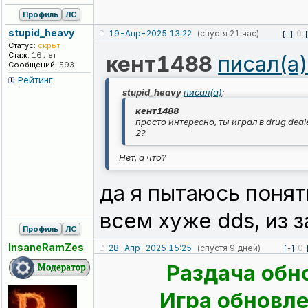
Профиль
ЛС
stupid_heavy
19-Апр-2025 13:22
(спустя 21 час)
0
[-]
Статус:
скрыт
Стаж:
16 лет
кент1488
писал(а
Сообщений:
593
Рейтинг
stupid_heavy
писал(а)
:
кент1488
просто интересно, ты играл в drug deale
2?
Нет, а что?
да я пытаюсь понят
всем хуже dds, из з
Профиль
ЛС
InsaneRamZes
28-Апр-2025 15:25
(спустя 9 дней)
0
[-]
Раздача обн
Игра обновлен