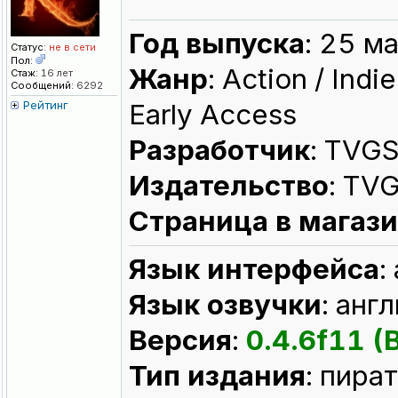
Год выпуска
: 25 м
Статус:
не в сети
Пол:
Жанр
: Action / Indi
Стаж:
16 лет
Сообщений:
6292
Рейтинг
Early Access
Разработчик
: TVG
Издательство
: TV
Страница в магаз
Язык интерфейса
:
Язык озвучки
: анг
Версия
:
0.4.6f11 (
Тип издания
: пира