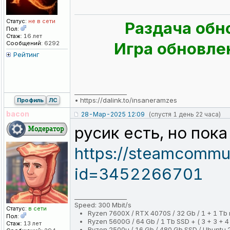
Статус:
не в сети
Раздача обн
Пол:
Стаж:
16 лет
Игра обновлен
Сообщений:
6292
Рейтинг
_________________
•
https://dalink.to/insaneramzes
Профиль
ЛС
bacon
28-Мар-2025 12:09
(спустя 1 день 22 часа)
русик есть, но пок
https://steamcommuni
id=3452266701
_________________
Speed: 300 Mbit/s
Статус:
в сети
Ryzen 7600X / RTX 4070S / 32 Gb / 1 + 1 Tb
Пол:
Ryzen 5600G / 64 Gb / 1 Tb SSD + ( 3 + 3 + 4 
Стаж:
13 лет
Ryzen 2500u / 16 Gb / 480 Gb SSD / Ubuntu 