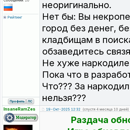
Сообщений:
10
неоригинально.
Нет бы: Вы некроп
Рейтинг
город без денег, бе
кладбищам в поиск
обзаведитесь связя
Не хуже наркодиле
Пока что в разрабо
Что??? За наркодил
нельзя???
Профиль
ЛС
InsaneRamZes
19-Окт-2025 12:32
(спустя 4 месяца 10 дней)
Раздача обн