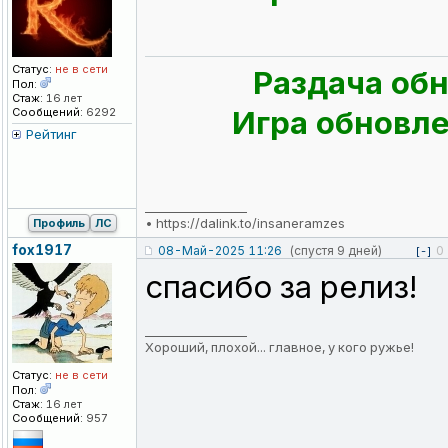
Статус:
не в сети
Раздача обн
Пол:
Стаж:
16 лет
Игра обновлен
Сообщений:
6292
Рейтинг
_________________
•
https://dalink.to/insaneramzes
Профиль
ЛС
fox1917
08-Май-2025 11:26
(спустя 9 дней)
0
[-]
спасибо за релиз!
_________________
Хороший, плохой... главное, у кого ружье!
Статус:
не в сети
Пол:
Стаж:
16 лет
Сообщений:
957