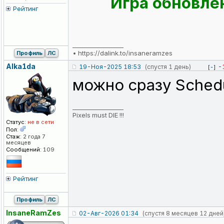
Игра обновлен
Рейтинг
_________________
•
https://dalink.to/insaneramzes
Профиль
ЛС
Alka1da
19-Ноя-2025 18:53
(спустя 1 день)
-
[-]
можно сразу Schedu
_________________
Pixels must DIE !!!
Статус:
не в сети
Пол:
Стаж:
2 года 7
месяцев
Сообщений:
109
Рейтинг
Профиль
ЛС
InsaneRamZes
02-Авг-2026 01:34
(спустя 8 месяцев 12 дней