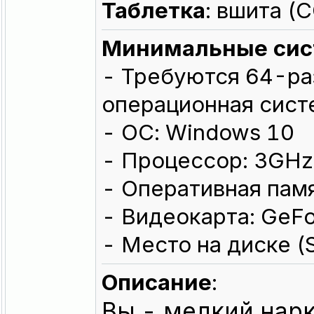
Таблeтка
: вшита 
Минимальные сис
- Требуются 64-ра
операционная сист
- ОС: Windows 10
- Процессор: 3GHz
- Оперативная памя
- Видеокарта: GeF
- Место на диске (
Описание
:
Вы - мелкий нар