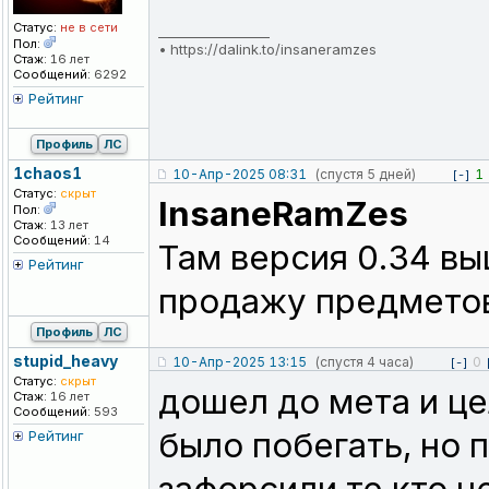
Статус:
не в сети
_________________
Пол:
•
https://dalink.to/insaneramzes
Стаж:
16 лет
Сообщений:
6292
Рейтинг
Профиль
ЛС
1chaos1
10-Апр-2025 08:31
(спустя 5 дней)
1
[-]
Статус:
скрыт
InsaneRamZes
Пол:
Стаж:
13 лет
Сообщений:
14
Там версия 0.34 вы
Рейтинг
продажу предметов
Профиль
ЛС
stupid_heavy
10-Апр-2025 13:15
(спустя 4 часа)
0
[-]
Статус:
скрыт
дошел до мета и ц
Стаж:
16 лет
Сообщений:
593
было побегать, но 
Рейтинг