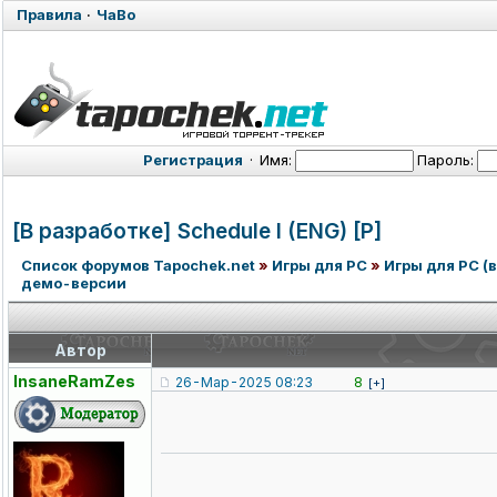
Правила
·
ЧаВо
Регистрация
·
Имя:
Пароль:
[В разработке] Schedule I (ENG) [P]
Список форумов Tapochek.net
»
Игры для PC
»
Игры для PC (в
демо-версии
Автор
InsaneRamZes
26-Мар-2025 08:23
8
[+]