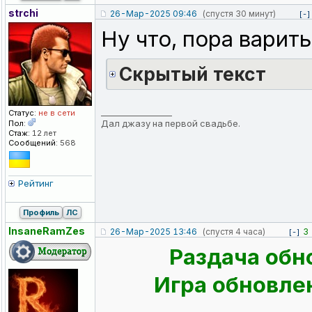
strchi
26-Мар-2025 09:46
(спустя 30 минут)
[-]
Ну что, пора варить
Cкрытый текст
_________________
Статус:
не в сети
Дал джазу на первой свадьбе.
Пол:
Стаж:
12 лет
Сообщений:
568
Рейтинг
Профиль
ЛС
InsaneRamZes
26-Мар-2025 13:46
(спустя 4 часа)
3
[-]
Раздача обн
Игра обновлен