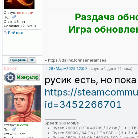
Статус:
не в сети
Раздача обн
Пол:
Стаж:
16 лет
Игра обновлен
Сообщений:
6290
Рейтинг
_________________
•
https://dalink.to/insaneramzes
Профиль
ЛС
bacon
28-Мар-2025 12:09
(спустя 1 день 22 часа)
русик есть, но пок
https://steamcommuni
id=3452266701
_________________
Speed: 300 Mbit/s
Статус:
в сети
Ryzen 7600X / RTX 4070S / 32 Gb / 1 + 1 Tb
Пол:
Ryzen 5600G / 64 Gb / 1 Tb SSD + ( 3 + 3 + 4 
Стаж:
13 лет
Ryzen 2500u / 16 Gb / 480 Gb SSD / Ubuntu 