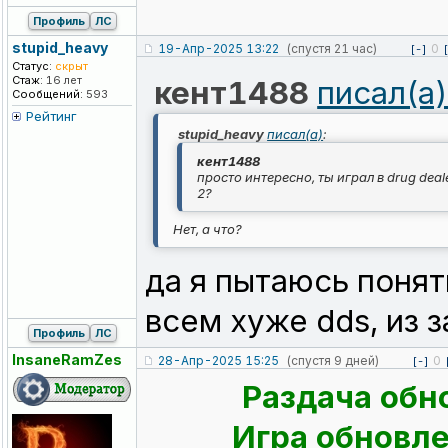
Профиль
ЛС
stupid_heavy
19-Апр-2025 13:22
(спустя 21 час)
0
[-]
Статус:
скрыт
Стаж:
16 лет
кент1488
писал(а
Сообщений:
593
Рейтинг
stupid_heavy
писал(а)
:
кент1488
просто интересно, ты играл в drug deale
2?
Нет, а что?
да я пытаюсь понят
всем хуже dds, из з
Профиль
ЛС
InsaneRamZes
28-Апр-2025 15:25
(спустя 9 дней)
0
[-]
Раздача обн
Игра обновлен