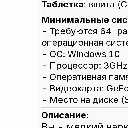
Таблeтка
: вшита 
Минимальные сис
- Требуются 64-ра
операционная сист
- ОС: Windows 10
- Процессор: 3GHz
- Оперативная памя
- Видеокарта: GeF
- Место на диске (
Описание
:
Вы - мелкий нар