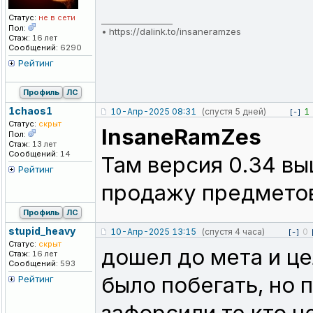
Статус:
не в сети
_________________
Пол:
•
https://dalink.to/insaneramzes
Стаж:
16 лет
Сообщений:
6290
Рейтинг
Профиль
ЛС
1chaos1
10-Апр-2025 08:31
(спустя 5 дней)
1
[-]
Статус:
скрыт
InsaneRamZes
Пол:
Стаж:
13 лет
Сообщений:
14
Там версия 0.34 вы
Рейтинг
продажу предметов
Профиль
ЛС
stupid_heavy
10-Апр-2025 13:15
(спустя 4 часа)
0
[-]
Статус:
скрыт
дошел до мета и ц
Стаж:
16 лет
Сообщений:
593
было побегать, но 
Рейтинг