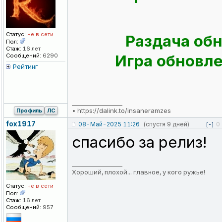
Статус:
не в сети
Раздача обн
Пол:
Стаж:
16 лет
Игра обновлен
Сообщений:
6290
Рейтинг
_________________
•
https://dalink.to/insaneramzes
Профиль
ЛС
fox1917
08-Май-2025 11:26
(спустя 9 дней)
0
[-]
спасибо за релиз!
_________________
Хороший, плохой... главное, у кого ружье!
Статус:
не в сети
Пол:
Стаж:
16 лет
Сообщений:
957