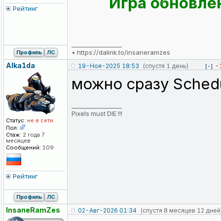
Игра обновлен
Рейтинг
_________________
•
https://dalink.to/insaneramzes
Профиль
ЛС
Alka1da
19-Ноя-2025 18:53
(спустя 1 день)
-
[-]
можно сразу Schedu
_________________
Pixels must DIE !!!
Статус:
не в сети
Пол:
Стаж:
2 года 7
месяцев
Сообщений:
109
Рейтинг
Профиль
ЛС
InsaneRamZes
02-Авг-2026 01:34
(спустя 8 месяцев 12 дней