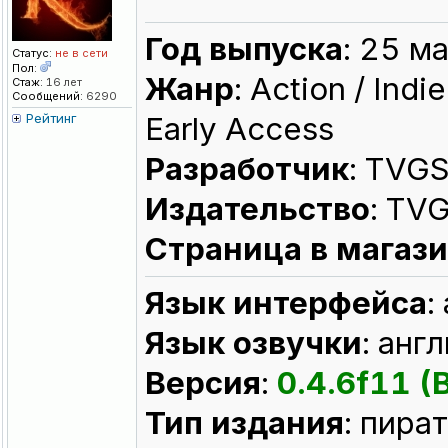
Год выпуска
: 25 м
Статус:
не в сети
Пол:
Жанр
: Action / Indi
Стаж:
16 лет
Сообщений:
6290
Рейтинг
Early Access
Разработчик
: TVG
Издательство
: TV
Страница в магаз
Язык интерфейса
:
Язык озвучки
: анг
Версия
:
0.4.6f11 (
Тип издания
: пира