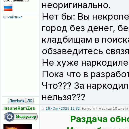
Сообщений:
10
неоригинально.
Нет бы: Вы некроп
Рейтинг
город без денег, бе
кладбищам в поиск
обзаведитесь связя
Не хуже наркодиле
Пока что в разрабо
Что??? За наркодил
нельзя???
Профиль
ЛС
InsaneRamZes
19-Окт-2025 12:32
(спустя 4 месяца 10 дней)
Раздача обн