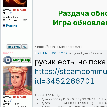
Статус:
не в сети
Раздача обн
Пол:
Стаж:
16 лет
Игра обновлен
Сообщений:
6292
Рейтинг
_________________
•
https://dalink.to/insaneramzes
Профиль
ЛС
bacon
28-Мар-2025 12:09
(спустя 1 день 22 часа)
русик есть, но пок
https://steamcommuni
id=3452266701
_________________
Speed: 300 Mbit/s
Статус:
не в сети
Ryzen 7600X / RTX 4070S / 32 Gb / 1 + 1 Tb
Пол:
Ryzen 5600G / 64 Gb / 1 Tb SSD + ( 3 + 3 + 4 
Стаж:
13 лет
Ryzen 2500u / 16 Gb / 480 Gb SSD / Ubuntu 