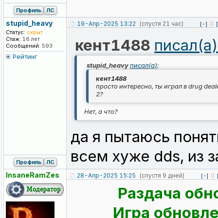
Профиль
ЛС
stupid_heavy
19-Апр-2025 13:22
(спустя 21 час)
0
[-]
Статус:
скрыт
Стаж:
16 лет
кент1488
писал(а
Сообщений:
593
Рейтинг
stupid_heavy
писал(а)
:
кент1488
просто интересно, ты играл в drug deale
2?
Нет, а что?
да я пытаюсь понят
всем хуже dds, из з
Профиль
ЛС
InsaneRamZes
28-Апр-2025 15:25
(спустя 9 дней)
0
[-]
Раздача обн
Игра обновлен