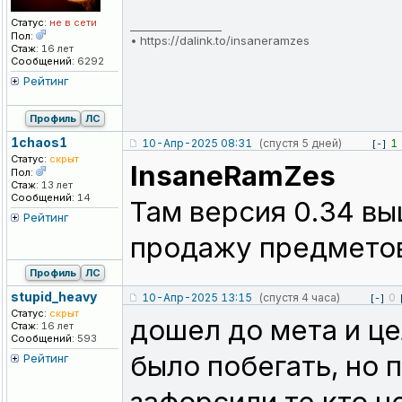
Статус:
не в сети
_________________
Пол:
•
https://dalink.to/insaneramzes
Стаж:
16 лет
Сообщений:
6292
Рейтинг
Профиль
ЛС
1chaos1
10-Апр-2025 08:31
(спустя 5 дней)
1
[-]
Статус:
скрыт
InsaneRamZes
Пол:
Стаж:
13 лет
Сообщений:
14
Там версия 0.34 вы
Рейтинг
продажу предметов
Профиль
ЛС
stupid_heavy
10-Апр-2025 13:15
(спустя 4 часа)
0
[-]
Статус:
скрыт
дошел до мета и ц
Стаж:
16 лет
Сообщений:
593
было побегать, но 
Рейтинг