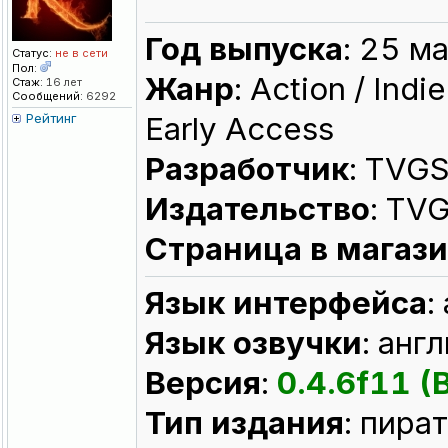
Год выпуска
: 25 м
Статус:
не в сети
Пол:
Жанр
: Action / Indi
Стаж:
16 лет
Сообщений:
6292
Рейтинг
Early Access
Разработчик
: TVG
Издательство
: TV
Страница в магаз
Язык интерфейса
:
Язык озвучки
: анг
Версия
:
0.4.6f11 (
Тип издания
: пира