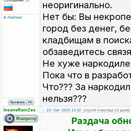
Сообщений:
10
неоригинально.
Нет бы: Вы некроп
Рейтинг
город без денег, бе
кладбищам в поиск
обзаведитесь связя
Не хуже наркодиле
Пока что в разрабо
Что??? За наркодил
нельзя???
Профиль
ЛС
InsaneRamZes
19-Окт-2025 12:32
(спустя 4 месяца 10 дней)
Раздача обн