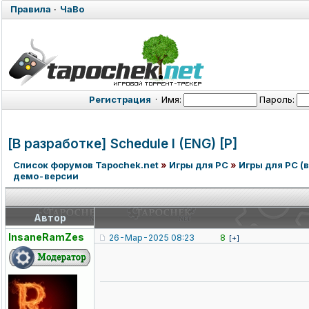
Правила
·
ЧаВо
Регистрация
·
Имя:
Пароль:
[В разработке] Schedule I (ENG) [P]
Список форумов Tapochek.net
»
Игры для PC
»
Игры для PC (в
демо-версии
Автор
InsaneRamZes
26-Мар-2025 08:23
8
[+]