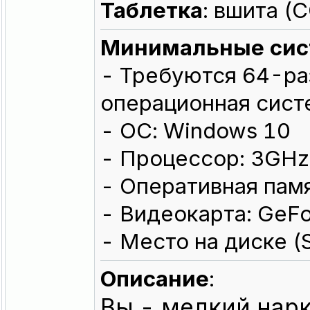
Таблeтка
: вшита 
Минимальные сис
- Требуются 64-ра
операционная сист
- ОС: Windows 10
- Процессор: 3GHz
- Оперативная памя
- Видеокарта: GeF
- Место на диске (
Описание
:
Вы - мелкий нар