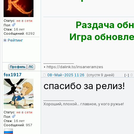
Статус:
не в сети
Раздача обн
Пол:
Стаж:
16 лет
Игра обновлен
Сообщений:
6292
Рейтинг
_________________
•
https://dalink.to/insaneramzes
Профиль
ЛС
fox1917
08-Май-2025 11:26
(спустя 9 дней)
0
[-]
спасибо за релиз!
_________________
Хороший, плохой... главное, у кого ружье!
Статус:
не в сети
Пол:
Стаж:
16 лет
Сообщений:
957