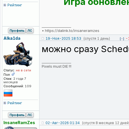
Игра обновлен
Рейтинг
_________________
•
https://dalink.to/insaneramzes
Профиль
ЛС
Alka1da
19-Ноя-2025 18:53
(спустя 1 день)
-
[-]
можно сразу Schedu
_________________
Pixels must DIE !!!
Статус:
не в сети
Пол:
Стаж:
2 года 7
месяцев
Сообщений:
109
Рейтинг
Профиль
ЛС
InsaneRamZes
02-Авг-2026 01:34
(спустя 8 месяцев 12 дней