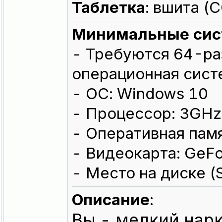
Таблeтка
: вшита 
Минимальные сис
- Требуются 64-ра
операционная сист
- ОС: Windows 10
- Процессор: 3GHz
- Оперативная памя
- Видеокарта: GeF
- Место на диске (
Описание
:
Вы - мелкий нар