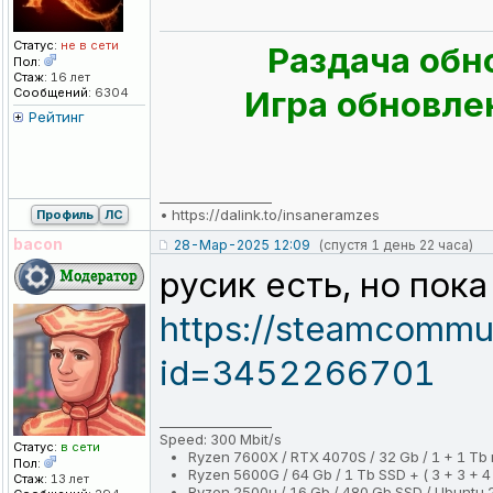
Статус:
не в сети
Раздача обн
Пол:
Стаж:
16 лет
Игра обновлен
Сообщений:
6304
Рейтинг
_________________
•
https://dalink.to/insaneramzes
Профиль
ЛС
bacon
28-Мар-2025 12:09
(спустя 1 день 22 часа)
русик есть, но пок
https://steamcommuni
id=3452266701
_________________
Speed: 300 Mbit/s
Статус:
в сети
Ryzen 7600X / RTX 4070S / 32 Gb / 1 + 1 Tb
Пол:
Ryzen 5600G / 64 Gb / 1 Tb SSD + ( 3 + 3 + 4 
Стаж:
13 лет
Ryzen 2500u / 16 Gb / 480 Gb SSD / Ubuntu 