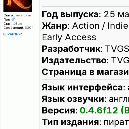
Год выпуска
: 25 м
Статус:
не в сети
Пол:
Жанр
: Action / Indi
Стаж:
16 лет
Сообщений:
6304
Рейтинг
Early Access
Разработчик
: TVG
Издательство
: TV
Страница в магаз
Язык интерфейса
:
Язык озвучки
: анг
Версия
:
0.4.6f12 (
Тип издания
: пира