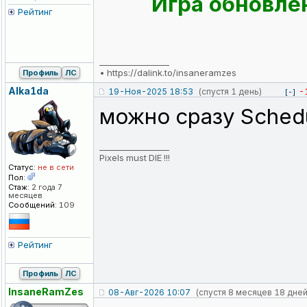
Игра обновлен
Рейтинг
_________________
•
https://dalink.to/insaneramzes
Профиль
ЛС
Alka1da
19-Ноя-2025 18:53
(спустя 1 день)
-
[-]
можно сразу Schedu
_________________
Pixels must DIE !!!
Статус:
не в сети
Пол:
Стаж:
2 года 7
месяцев
Сообщений:
109
Рейтинг
Профиль
ЛС
InsaneRamZes
08-Авг-2026 10:07
(спустя 8 месяцев 18 дней