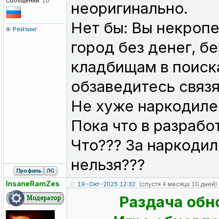
Сообщений:
10
неоригинально.
Нет бы: Вы некроп
Рейтинг
город без денег, бе
кладбищам в поиск
обзаведитесь связя
Не хуже наркодиле
Пока что в разрабо
Что??? За наркодил
нельзя???
Профиль
ЛС
InsaneRamZes
19-Окт-2025 12:32
(спустя 4 месяца 10 дней)
Раздача обн