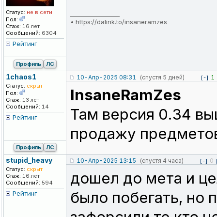
Статус:
не в сети
_________________
Пол:
•
https://dalink.to/insaneramzes
Стаж:
16 лет
Сообщений:
6304
Рейтинг
Профиль
ЛС
1chaos1
10-Апр-2025 08:31
(спустя 5 дней)
1
[-]
Статус:
скрыт
InsaneRamZes
Пол:
Стаж:
13 лет
Сообщений:
14
Там версия 0.34 вы
Рейтинг
продажу предметов
Профиль
ЛС
stupid_heavy
10-Апр-2025 13:15
(спустя 4 часа)
0
[-]
Статус:
скрыт
дошел до мета и ц
Стаж:
16 лет
Сообщений:
594
было побегать, но 
Рейтинг