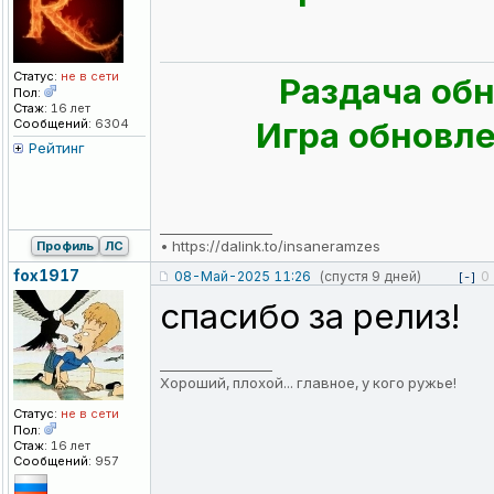
Статус:
не в сети
Раздача обн
Пол:
Стаж:
16 лет
Игра обновлен
Сообщений:
6304
Рейтинг
_________________
•
https://dalink.to/insaneramzes
Профиль
ЛС
fox1917
08-Май-2025 11:26
(спустя 9 дней)
0
[-]
спасибо за релиз!
_________________
Хороший, плохой... главное, у кого ружье!
Статус:
не в сети
Пол:
Стаж:
16 лет
Сообщений:
957