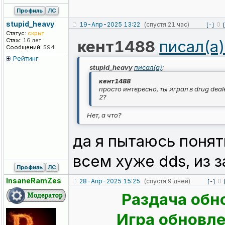
Профиль
ЛС
stupid_heavy
19-Апр-2025 13:22
(спустя 21 час)
0
[-]
Статус:
скрыт
Стаж:
16 лет
кент1488
писал(а
Сообщений:
594
Рейтинг
stupid_heavy
писал(а)
:
кент1488
просто интересно, ты играл в drug deale
2?
Нет, а что?
да я пытаюсь понят
всем хуже dds, из з
Профиль
ЛС
InsaneRamZes
28-Апр-2025 15:25
(спустя 9 дней)
0
[-]
Раздача обн
Игра обновлен