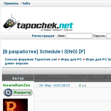
Правила
·
ЧаВо
Регистрация
·
Имя:
Пароль:
[В разработке] Schedule I (ENG) [P]
Список форумов Tapochek.net
»
Игры для PC
»
Игры для PC (в
демо-версии
Автор
InsaneRamZes
26-Мар-2025 08:23
8
[+]