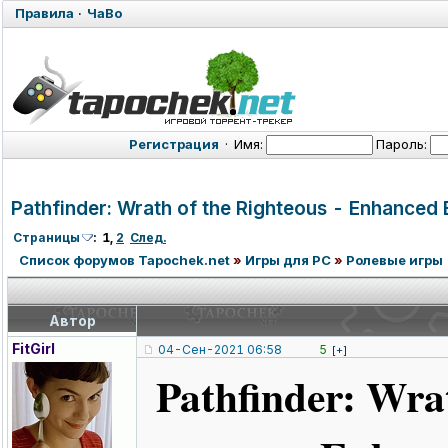
Правила
·
ЧаВо
Регистрация
·
Имя:
Пароль:
Pathfinder: Wrath of the Righteous - Enhanced
Страницы
:
1
,
2
След.
Список форумов Tapochek.net
»
Игры для PC
»
Ролевые игры
Автор
FitGirl
04-Сен-2021 06:58
5
[+]
Pathfinder: Wrat