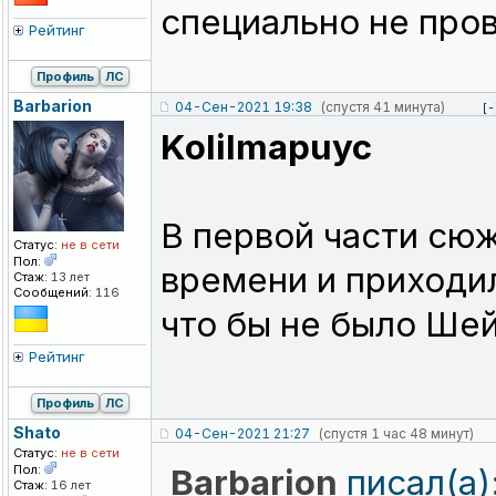
специально не пров
Рейтинг
Профиль
ЛС
Barbarion
04-Сен-2021 19:38
(спустя 41 минута)
[-
KoIiImapuyc
В первой части сюж
Статус:
не в сети
Пол:
времени и приходи
Стаж:
13 лет
Сообщений:
116
что бы не было Шей
Рейтинг
Профиль
ЛС
Shato
04-Сен-2021 21:27
(спустя 1 час 48 минут)
Статус:
не в сети
Пол:
Barbarion
писал(а)
Стаж:
16 лет