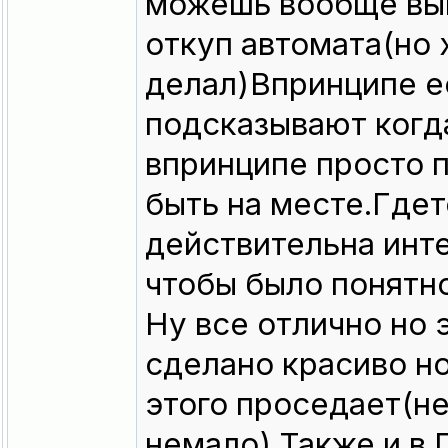
можешь вообще вы
откуп автомата(но 
делал)Впринципе ес
подсказывают когд
впринципе просто 
быть на месте.Гдет
действительна инте
чтобы было понятн
Ну все отлично но 
сделано красиво но
этого проседает(н
немало).Также и в