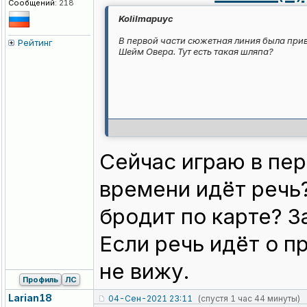
Сообщений:
218
KoIiImapuyc
В первой части сюжетная линия была прив
Рейтинг
Шейм Овера. Тут есть такая шляпа?
Сейчас играю в пер
времени идёт речь?
бродит по карте? З
Если речь идёт о п
не вижу.
Профиль
ЛС
Larian18
04-Сен-2021 23:11
(спустя 1 час 44 минуты)