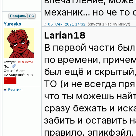
впечатление, может
механик... но че т
Профиль
ЛС
Yureyko
05-Сен-2021 14:32
(спустя 1 час 49 минут)
Larian18
В первой части бы
по времени, причем
Статус:
не в сети
Пол:
был ещё и скрытый,
Стаж:
16 лет
Сообщений:
708
ТО (и не всегда пря
Рейтинг
что ты можешь найт
сразу бежать и иска
забить и оставить н
правило, эпикфэйл.