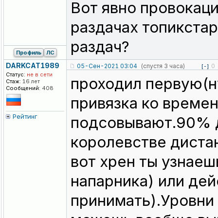
Вот явно провокац
раздачах топикстар
раздач?
Профиль
ЛС
DARKCAT1989
05-Сен-2021 03:04
(спустя 3 часа)
0
[-]
Статус:
не в сети
проходил первую(н
Стаж:
16 лет
Сообщений:
408
привязка ко времен
Рейтинг
подсовывают.90% д
королевстве дистан
вот хрен ты узнаеш
напарника) или дей
принимать).Уровни