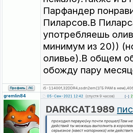
Парфандер понрави
Пиларсов.В Пиларс
употребляешь олив
минимум из 20)) (н
оливье).В общем об
обожду пару месяце
_________________
i5-11400f,32DDR4,ssdn2em(1ГБ РАМ в нем),40
Профиль
ЛС
gremlin84
05-Сен-2021 12:42
(спустя 9 часов)
2
[-]
DARKCAT1989
пис
проходил первую(ну почти прошел)Там не
действий ты можешь выполнить в королевс
серьезное (квест напарника) или действи