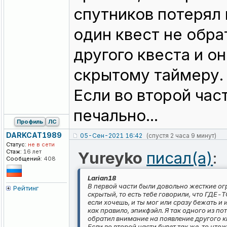
спутников потерял 
один квест не обра
другого квеста и он
скрытому таймеру.
Если во второй част
печально...
Профиль
ЛС
DARKCAT1989
05-Сен-2021 16:42
(спустя 2 часа 9 минут)
Статус:
не в сети
Стаж:
16 лет
Yureyko
писал(а)
:
Сообщений:
408
Larian18
В первой части были довольно жесткие ог
Рейтинг
скрытый, то есть тебе говорили, что ГДЕ-Т
если хочешь, и ты мог или сразу бежать и и
как правило, эпикфэйл. Я так одного из п
обратил внимание на появление другого кв
Если во второй части будет так же, то чтож