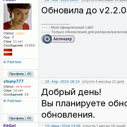
Обновила до v2.2.0
_________________
----
Мой официальный сайт
----
Только обновления для репаков/релизо
Статус:
скрыт
Пол:
Стаж:
11 лет
Сообщений:
15366
Рейтинг
Профиль
ЛС
chuny777
16-Апр-2024 18:10
(спустя 4 месяца 22 дня)
Статус:
не в сети
Добрый день!
Стаж:
16 лет
Сообщений:
59
Вы планируете обн
Рейтинг
обновления.
Профиль
ЛС
FitGirl
15-Июн-2024 23:56
(спустя 1 месяц 29 дней)