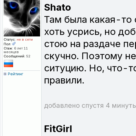
Shato
Там была какая-то ф
хоть усрись, но до
Статус:
не в сети
стою на раздаче пе
Пол:
Стаж:
6 лет 11
месяцев
скучно. Поэтому не
Сообщений:
52
ситуцию. Но, что-т
Рейтинг
правили.
добавлено спустя 4 минуты
FitGirl