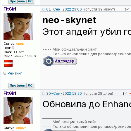
Профиль
ЛС
FitGirl
01-Сен-2022 23:06
(спустя 39 минут)
[-]
neo-skynet
Этот апдейт убил 
Статус:
скрыт
_________________
Пол:
----
Мой официальный сайт
Стаж:
11 лет
----
Только обновления для репаков/релизо
Сообщений:
15366
Рейтинг
Профиль
ЛС
FitGirl
30-Сен-2022 18:20
(спустя 28 дней)
[-]
Обновила до Enhanc
_________________
----
Мой официальный сайт
----
Только обновления для репаков/релизо
Статус:
скрыт