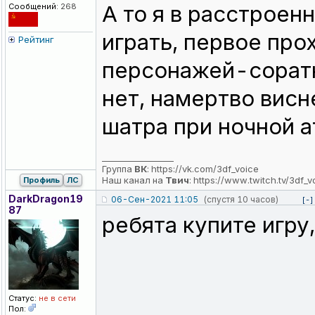
А то я в расстроен
Сообщений:
268
играть, первое про
Рейтинг
персонажей-соратни
нет, намертво висне
шатра при ночной а
_________________
Группа
ВК
:
https://vk.com/3df_voice
Наш канал на
Твич
:
https://www.twitch.tv/3df_v
Профиль
ЛС
DarkDragon19
06-Сен-2021 11:05
(спустя 10 часов)
[-]
87
ребята купите игру
Статус:
не в сети
Пол: