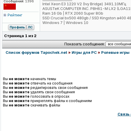
Сообщений:
1396
Intel Xeon E3 1220 V2 (Ivy Bridge) 3491.10МГц
ASUSTeK COMPUTER INC. P8H61-M LX2 (LGA11
Ram 16 Gb | RTX 2060 Super 8Gb
Рейтинг
SSD Crucial bx500 480gb / SSD Kingston a400 4
Windows 7 | Windows 10
Профиль
ЛС
Страница
1
из
2
Показать сообщения:
Список форумов Tapochek.net
»
Игры для PC
»
Ролевые игры
Вы
не можете
начинать темы
Вы
не можете
отвечать на сообщения
Вы
не можете
редактировать свои сообщения
Вы
не можете
удалять свои сообщения
Вы
не можете
голосовать в опросах
Вы
не можете
прикреплять файлы к сообщениям
Вы
не можете
скачивать файлы
Связь