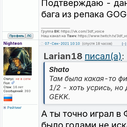
Подтверждаю - дан
бага из репака GOG
_________________
Группа
ВК
:
https://vk.com/3df_voice
Наш канал на
Твич
:
https://www.twitch.tv/3df_v
Профиль
ЛС
Nighteon
07-Сен-2021 10:10
(спустя 18 часов)
[-]
Larian18
писал(а)
:
Shato
Там была какая-то фиг
Статус:
не в сети
Пол:
1/2 - хоть усрись, но
Стаж:
16 лет
Сообщений:
393
GEKK.
Рейтинг
А ты точно играл в
было годами не иск