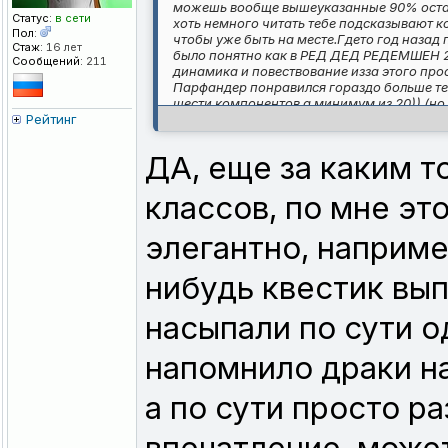
можешь вообще вышеуказанные 90% остави
Статус:
в сети
хоть немного читать тебе подсказывают 
Пол:
чтобы уже быть на месте.Гдето год назад
Стаж:
16 лет
было понятно как в РЕД ДЕД РЕДЕМШЕН 2. 
Сообщений:
211
динамика и повествование изза этого про
Парфандер понравился гораздо больше те
шести компонентов а минимум из 20)) (но 
Рейтинг
обожду пару месяцев хотябы мне не к спех
ДА, еще за каким 
классов, по мне эт
элегантно, наприме
нибудь квестик выпо
насыпали по сути о
напомнило драки на
а по сути просто р