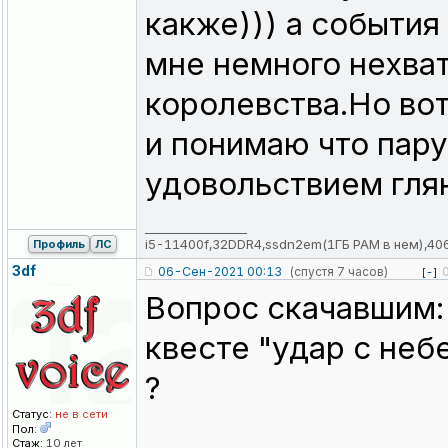
какже))) а события
мне немного нехват
королевства.Но вот
и понимаю что пару
удовольствием гля
_________________
i5-11400f,32DDR4,ssdn2em(1ГБ РАМ в нем),40
Профиль
ЛС
3df
06-Сен-2021 00:13
(спустя 7 часов)
[-]
Вопрос скачавшим: 
квесте "удар с неб
?
Статус:
не в сети
Пол:
Стаж:
10 лет