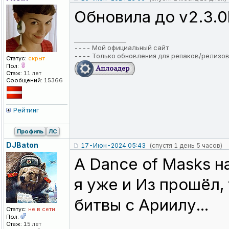
Обновила до v2.3.
_________________
----
Мой официальный сайт
----
Только обновления для репаков/релизо
Статус:
скрыт
Пол:
Стаж:
11 лет
Сообщений:
15366
Рейтинг
Профиль
ЛС
DJBaton
17-Июн-2024 05:43
(спустя 1 день 5 часов)
A Dance of Masks н
я уже и Из прошёл,
битвы с Ариилу...
Статус:
не в сети
Пол:
Стаж:
15 лет
_________________