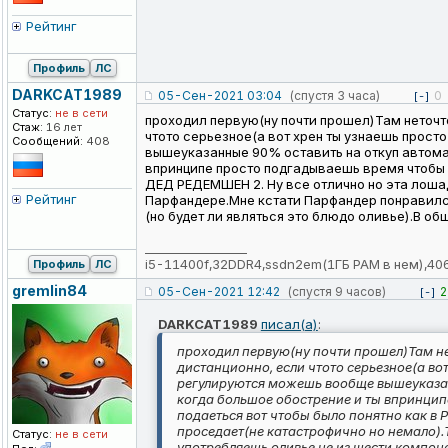
Рейтинг
Профиль
ЛС
DARKCAT1989
05-Сен-2021 03:04
(спустя 3 часа)
0
[-]
Статус:
не в сети
проходил первую(ну почти прошел)Там неточт
Стаж:
16 лет
чтото серьезное(а вот хрен ты узнаешь прос
Сообщений:
408
вышеуказанные 90% оставить на откуп автомат
впринципе просто подгадываешь время чтобы у
ДЕД РЕДЕМШЕН 2. Ну все отлично но эта лоша
Рейтинг
Парфандере.Мне кстати Парфандер понравился
(но будет ли являться это блюдо оливье).В об
_________________
i5-11400f,32DDR4,ssdn2em(1ГБ РАМ в нем),40
Профиль
ЛС
gremlin84
05-Сен-2021 12:42
(спустя 9 часов)
2
[-]
DARKCAT1989
писал(а)
:
проходил первую(ну почти прошел)Там не
дистанционно, если чтото серьезное(а во
регулируются можешь вообще вышеуказанн
когда большое обострение и ты впринцип
подаеться вот чтобы было понятно как в
проседает(не катастрофично но немало)
Статус:
не в сети
употребляешь оливье не из шести компоне