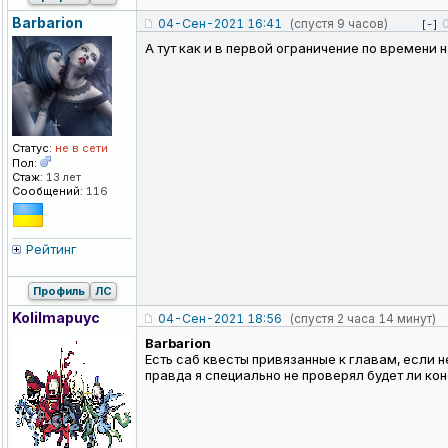
Barbarion
04-Сен-2021 16:41
(спустя 9 часов)
[-]
А тут как и в первой ограничение по времени 
Статус:
не в сети
Пол:
Стаж:
13 лет
Сообщений:
116
Рейтинг
Профиль
ЛС
KoIiImapuyc
04-Сен-2021 18:56
(спустя 2 часа 14 минут)
Barbarion
Есть саб квесты привязанные к главам, если н
правда я специально не проверял будет ли кон