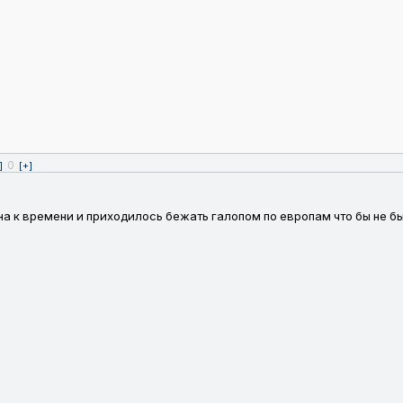
0
]
[+]
а к времени и приходилось бежать галопом по европам что бы не б