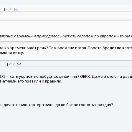
0
[-]
[+]
вязана к времени и приходилось бежать галопом по европам что бы н
ке ко времени идёт речь? Там времени вагон. Просто бродит по карт
емы не вижу.
0
[-]
[+]
 1/2 - хоть усрись, но добудь водяной чип / GEKK. Даже и стою на раз
. Патчами это правили и правили.
аздачах топикстартера никогда не бывает золотых раздач?