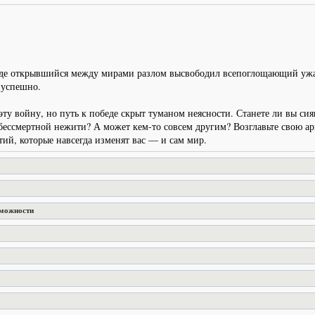
где открывшийся между мирами разлом высвободил всепоглощающий ужас 
зуспешно.
ь эту войну, но путь к победе скрыт туманом неясности. Станете ли в
бессмертной нежити? А может кем-то совсем другим? Возглавьте свою а
ий, которые навсегда изменят вас — и сам мир.
зможности