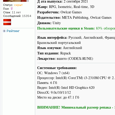
Д ата выпуска:
2 сентября 2021
Статус:
скрыт
Жанр:
RPG, Isometric, Real-time, 3D
Пол:
Разработчик:
Owlcat Games
Стаж:
11 лет
Сообщений:
15354
Издательство:
META Publishing, Owlcat Games
Движок:
Unity
Пользовательские оценки в Steam:
83% обзоров
Рейтинг
Язык интерфейса:
Pусский, Английский, Франц
Бразильский португальский
Язык озвучки:
Английский
Тип издания:
Repack
Лекарство:
вшито (CODEX-RUNE)
Системные требования:
ОС: Windows 7 (x64)
Процессор: Intel(R) Core(TM) i3-2310M CPU @ 2
Память: 6 Гб
Видео: Intel(R) Intel HD Graphics 620
DirectX: 9.0c/10/11/12
Место на диске: до 47.1 Гб
ВНИМАНИЕ! Минимальный размер репака - 18.