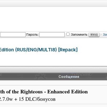
Пароль:
Запомнить
·
За
 Edition (RUS/ENG/MUL
TI8) [Repack]
Сообщение
th of the Righteous - Enhanced Edition
2.7.0w + 15 DLC/бонусов