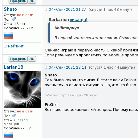
Профиль
ЛС
Shato
04-Сен-2021 21:27
(спустя 1 час 48 минут)
Статус:
не в сети
Barbarion
писал(а)
:
Пол:
Стаж:
16 лет
KoIiImapuyc
Сообщений:
218
В первой части сюжетная линия была при
Рейтинг
Сейчас играю в первую часть. О какой привяз
Если речь идёт о проклятиях, то вообще пробл
Профиль
ЛС
Larian18
04-Сен-2021 23:11
(спустя 1 час 44 минуты)
Shato
Там была какая-то фигня. В стиле как у Fallout
очень точно описать ситуцию. Но, что-то было
добавлено спустя 4 минуты 28 секунд:
FitGirl
Вот явно провокационный вопрос. Почему на р
Статус:
не в сети
Пол:
Стаж:
6 лет 11
месяцев
Сообщений:
52