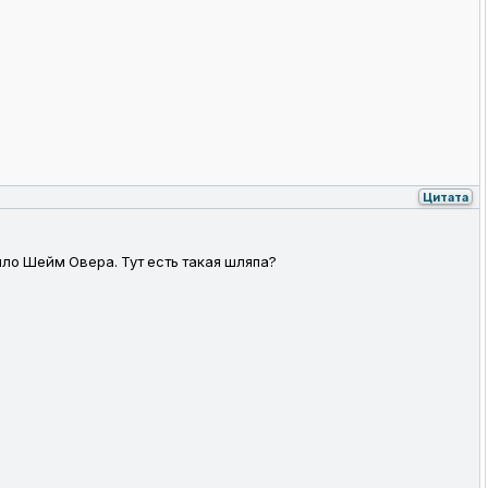
Цитата
ыло Шейм Овера. Тут есть такая шляпа?