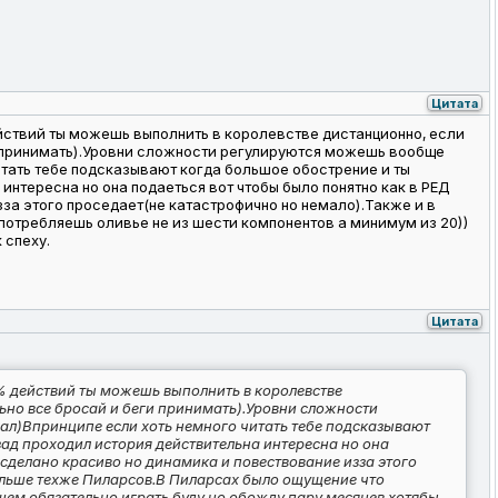
Цитата
йствий ты можешь выполнить в королевстве дистанционно, если
ги принимать).Уровни сложности регулируются можешь вообще
итать тебе подсказывают когда большое обострение и ты
интересна но она подаеться вот чтобы было понятно как в РЕД
за этого проседает(не катастрофично но немало).Также и в
отребляешь оливье не из шести компонентов а минимум из 20))
 спеху.
Цитата
% действий ты можешь выполнить в королевстве
льно все бросай и беги принимать).Уровни сложности
ал)Впринципе если хоть немного читать тебе подсказывают
зад проходил история действительна интересна но она
сделано красиво но динамика и повествование изза этого
ольше техже Пиларсов.В Пиларсах было ощущение что
бщем обязательно играть буду но обожду пару месяцев хотябы