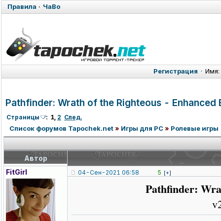
Правила
·
ЧаВо
Регистрация
·
Имя:
Pathfinder: Wrath of the Righteous - Enhanced
Страницы
:
1
,
2
След.
Список форумов Tapochek.net
»
Игры для PC
»
Ролевые игры
Автор
FitGirl
04-Сен-2021 06:58
5
[+]
Pathfinder: Wra
v