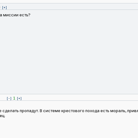
0
[+]
на миссии есть?
1
[-]
[+]
е сделать пропадут. В системе крестового похода есть мораль, прив
ец.