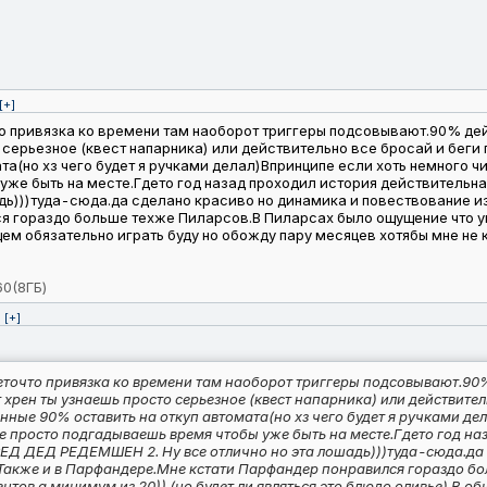
[+]
о привязка ко времени там наоборот триггеры подсовывают.90% де
то серьезное (квест напарника) или действительно все бросай и бе
а(но хз чего будет я ручками делал)Впринципе если хоть немного ч
же быть на месте.Гдето год назад проходил история действительна 
дь)))туда-сюда.да сделано красиво но динамика и повествование из
 гораздо больше техже Пиларсов.В Пиларсах было ощущение что уп
щем обязательно играть буду но обожду пару месяцев хотябы мне не к
60(8ГБ)
[+]
точто привязка ко времени там наоборот триггеры подсовывают.90
т хрен ты узнаешь просто серьезное (квест напарника) или действите
ые 90% оставить на откуп автомата(но хз чего будет я ручками дел
е просто подгадываешь время чтобы уже быть на месте.Гдето год на
 РЕД ДЕД РЕДЕМШЕН 2. Ну все отлично но эта лошадь)))туда-сюда.да 
.Также и в Парфандере.Мне кстати Парфандер понравился гораздо б
нтов а минимум из 20)) (но будет ли являться это блюдо оливье).В о