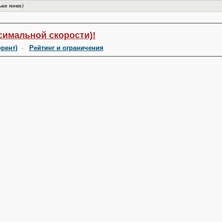
ько моих)
симальной скорости)!
ррент)
·
Рейтинг и ограничения