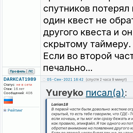
спутников потерял 
один квест не обра
другого квеста и он
скрытому таймеру.
Если во второй част
печально...
Профиль
ЛС
DARKCAT1989
05-Сен-2021 16:42
(спустя 2 часа 9 минут)
Статус:
не в сети
Стаж:
16 лет
Yureyko
писал(а)
:
Сообщений:
408
Larian18
В первой части были довольно жесткие ог
Рейтинг
скрытый, то есть тебе говорили, что ГДЕ-Т
если хочешь, и ты мог или сразу бежать и и
как правило, эпикфэйл. Я так одного из п
обратил внимание на появление другого кв
Если во второй части будет так же, то чтож