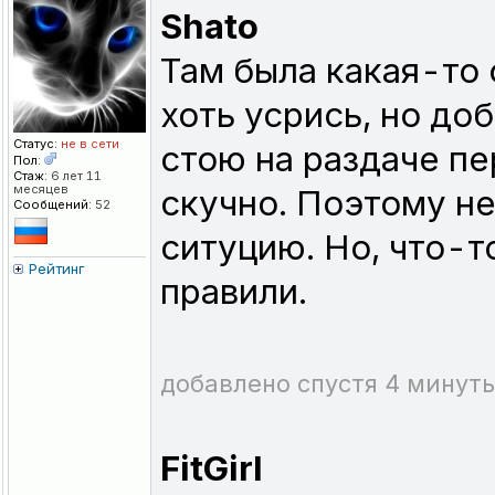
Shato
Там была какая-то ф
хоть усрись, но до
Статус:
не в сети
стою на раздаче пе
Пол:
Стаж:
6 лет 11
месяцев
скучно. Поэтому не
Сообщений:
52
ситуцию. Но, что-т
Рейтинг
правили.
добавлено спустя 4 минуты
FitGirl