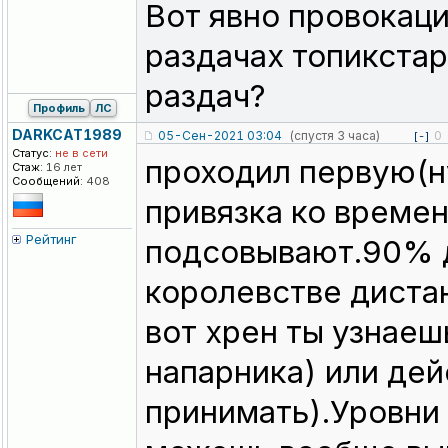
Вот явно провокац
раздачах топикстар
раздач?
Профиль
ЛС
DARKCAT1989
05-Сен-2021 03:04
(спустя 3 часа)
0
[-]
Статус:
не в сети
проходил первую(н
Стаж:
16 лет
Сообщений:
408
привязка ко времен
Рейтинг
подсовывают.90% д
королевстве дистан
вот хрен ты узнаеш
напарника) или дей
принимать).Уровни