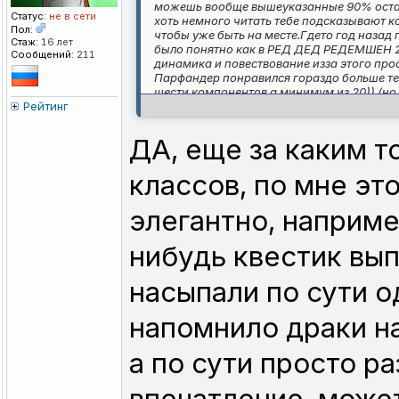
можешь вообще вышеуказанные 90% остави
Статус:
не в сети
хоть немного читать тебе подсказывают 
Пол:
чтобы уже быть на месте.Гдето год назад
Стаж:
16 лет
было понятно как в РЕД ДЕД РЕДЕМШЕН 2. 
Сообщений:
211
динамика и повествование изза этого про
Парфандер понравился гораздо больше те
шести компонентов а минимум из 20)) (но 
Рейтинг
обожду пару месяцев хотябы мне не к спех
ДА, еще за каким 
классов, по мне эт
элегантно, наприме
нибудь квестик выпо
насыпали по сути о
напомнило драки на
а по сути просто р