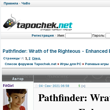
Правила
·
ЧаВо
Регистрация
·
Имя:
Пароль:
Pathfinder: Wrath of the Righteous - Enhanced
Страницы
:
1
,
2
След.
Список форумов Tapochek.net
»
Игры для PC
»
Ролевые игры
Автор
FitGirl
04-Сен-2021 06:58
5
[+]
Pathfinder: Wrat