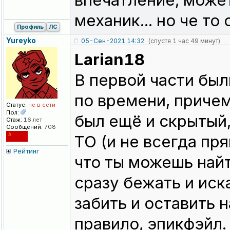
впечатление, может
механик... но че т
Профиль
ЛС
Yureyko
05-Сен-2021 14:32
(спустя 1 час 49 минут)
Larian18
В первой части бы
по времени, причем
Статус:
не в сети
Пол:
был ещё и скрытый,
Стаж:
16 лет
Сообщений:
708
ТО (и не всегда пря
Рейтинг
что ты можешь найт
сразу бежать и иска
забить и оставить н
правило, эпикфэйл.