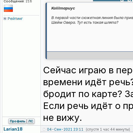
Сообщений:
218
KoIiImapuyc
В первой части сюжетная линия была прив
Рейтинг
Шейм Овера. Тут есть такая шляпа?
Сейчас играю в пер
времени идёт речь?
бродит по карте? З
Если речь идёт о п
не вижу.
Профиль
ЛС
Larian18
04-Сен-2021 23:11
(спустя 1 час 44 минуты)