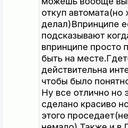
можешь вообще вы
откуп автомата(но 
делал)Впринципе ес
подсказывают когд
впринципе просто 
быть на месте.Гдет
действительна инте
чтобы было понятн
Ну все отлично но 
сделано красиво но
этого проседает(н
немало).Также и в