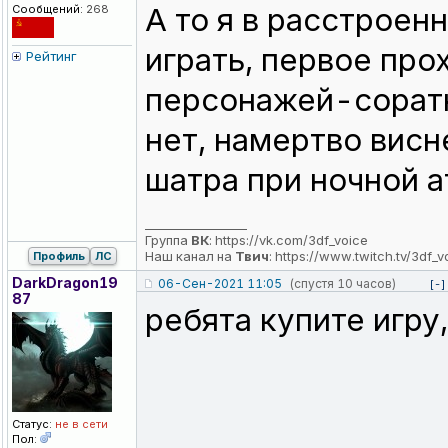
А то я в расстроен
Сообщений:
268
играть, первое про
Рейтинг
персонажей-соратни
нет, намертво висне
шатра при ночной а
_________________
Группа
ВК
:
https://vk.com/3df_voice
Наш канал на
Твич
:
https://www.twitch.tv/3df_v
Профиль
ЛС
DarkDragon19
06-Сен-2021 11:05
(спустя 10 часов)
[-]
87
ребята купите игру
Статус:
не в сети
Пол: