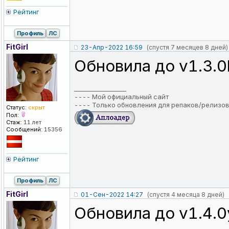
Рейтинг
Профиль
ЛС
FitGirl
23-Апр-2022 16:59
(спустя 7 месяцев 8 дней)
Обновила до v1.3.0
_________________
----
Мой официальный сайт
----
Только обновления для репаков/релизо
Статус:
скрыт
Пол:
Стаж:
11 лет
Сообщений:
15356
Рейтинг
Профиль
ЛС
FitGirl
01-Сен-2022 14:27
(спустя 4 месяца 8 дней)
Обновила до v1.4.0