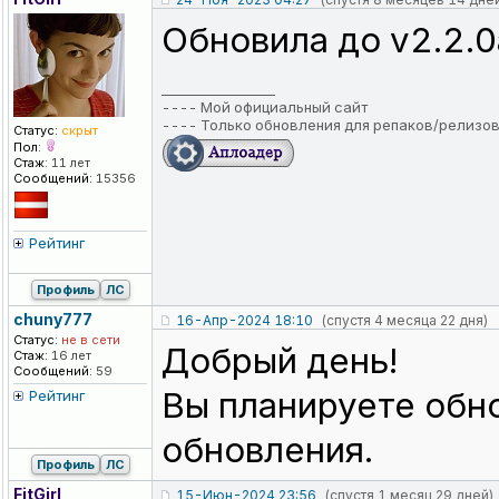
Обновила до v2.2.0
_________________
----
Мой официальный сайт
----
Только обновления для репаков/релизо
Статус:
скрыт
Пол:
Стаж:
11 лет
Сообщений:
15356
Рейтинг
Профиль
ЛС
chuny777
16-Апр-2024 18:10
(спустя 4 месяца 22 дня)
Статус:
не в сети
Добрый день!
Стаж:
16 лет
Сообщений:
59
Вы планируете обн
Рейтинг
обновления.
Профиль
ЛС
FitGirl
15-Июн-2024 23:56
(спустя 1 месяц 29 дней)