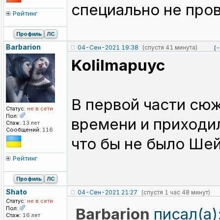
специально не пров
Рейтинг
Профиль
ЛС
Barbarion
04-Сен-2021 19:38
(спустя 41 минута)
[-
KoIiImapuyc
В первой части сюж
Статус:
не в сети
Пол:
времени и приходи
Стаж:
13 лет
Сообщений:
116
что бы не было Шей
Рейтинг
Профиль
ЛС
Shato
04-Сен-2021 21:27
(спустя 1 час 48 минут)
Статус:
не в сети
Пол:
Barbarion
писал(а)
Стаж:
16 лет