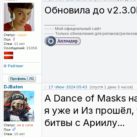
Обновила до v2.3.
_________________
----
Мой официальный сайт
----
Только обновления для репаков/релизо
Статус:
скрыт
Пол:
Стаж:
11 лет
Сообщений:
15356
Рейтинг
Профиль
ЛС
DJBaton
17-Июн-2024 05:43
(спустя 1 день 5 часов)
A Dance of Masks н
я уже и Из прошёл,
битвы с Ариилу...
Статус:
не в сети
Пол:
Стаж:
15 лет
_________________