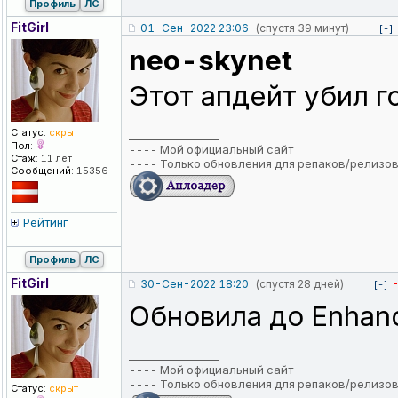
Профиль
ЛС
FitGirl
01-Сен-2022 23:06
(спустя 39 минут)
[-]
neo-skynet
Этот апдейт убил 
Статус:
скрыт
_________________
Пол:
----
Мой официальный сайт
Стаж:
11 лет
----
Только обновления для репаков/релизо
Сообщений:
15356
Рейтинг
Профиль
ЛС
FitGirl
30-Сен-2022 18:20
(спустя 28 дней)
[-]
Обновила до Enhanc
_________________
----
Мой официальный сайт
----
Только обновления для репаков/релизо
Статус:
скрыт