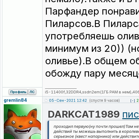
Парфандер понрави
Пиларсов.В Пиларс
употребляешь олив
минимум из 20)) (н
оливье).В общем об
обожду пару месяце
_________________
i5-11400f,32DDR4,ssdn2em(1ГБ РАМ в нем),40
Профиль
ЛС
gremlin84
05-Сен-2021 12:42
(спустя 9 часов)
2
[-]
DARKCAT1989
пис
проходил первую(ну почти прошел)Там не
действий ты можешь выполнить в королевс
серьезное (квест напарника) или действи