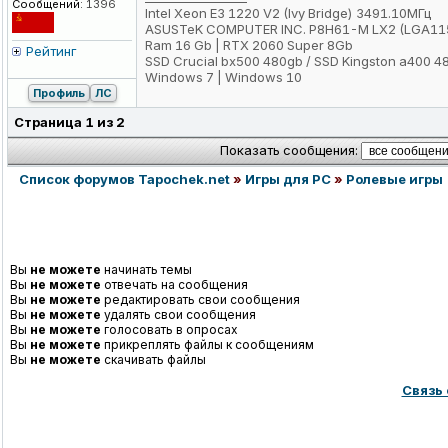
Сообщений:
1396
Intel Xeon E3 1220 V2 (Ivy Bridge) 3491.10МГц
ASUSTeK COMPUTER INC. P8H61-M LX2 (LGA11
Ram 16 Gb | RTX 2060 Super 8Gb
Рейтинг
SSD Crucial bx500 480gb / SSD Kingston a400 4
Windows 7 | Windows 10
Профиль
ЛС
Страница
1
из
2
Показать сообщения:
Список форумов Tapochek.net
»
Игры для PC
»
Ролевые игры
Вы
не можете
начинать темы
Вы
не можете
отвечать на сообщения
Вы
не можете
редактировать свои сообщения
Вы
не можете
удалять свои сообщения
Вы
не можете
голосовать в опросах
Вы
не можете
прикреплять файлы к сообщениям
Вы
не можете
скачивать файлы
Связь