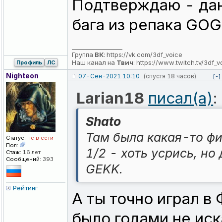
Подтверждаю - дан
бага из репака GOG
_________________
Группа
ВК
:
https://vk.com/3df_voice
Наш канал на
Твич
:
https://www.twitch.tv/3df_v
Профиль
ЛС
Nighteon
07-Сен-2021 10:10
(спустя 18 часов)
[-]
Larian18
писал(а)
:
Shato
Там была какая-то фиг
Статус:
не в сети
Пол:
1/2 - хоть усрись, но
Стаж:
16 лет
Сообщений:
393
GEKK.
Рейтинг
А ты точно играл в
было годами не иск