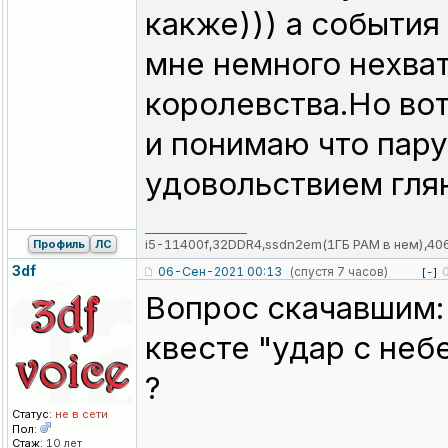
какже))) а события
мне немного нехват
королевства.Но вот
и понимаю что пару
удовольствием гля
_________________
i5-11400f,32DDR4,ssdn2em(1ГБ РАМ в нем),40
Профиль
ЛС
3df
06-Сен-2021 00:13
(спустя 7 часов)
[-]
Вопрос скачавшим: 
квесте "удар с неб
?
Статус:
не в сети
Пол:
Стаж:
10 лет