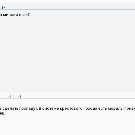
0
[+]
на миссии есть?
1
[-]
[+]
е сделать пропадут. В системе крестового похода есть мораль, прив
ец.