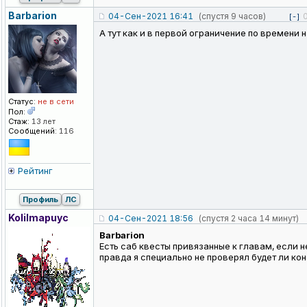
Barbarion
04-Сен-2021 16:41
(спустя 9 часов)
[-]
А тут как и в первой ограничение по времени 
Статус:
не в сети
Пол:
Стаж:
13 лет
Сообщений:
116
Рейтинг
Профиль
ЛС
KoIiImapuyc
04-Сен-2021 18:56
(спустя 2 часа 14 минут)
Barbarion
Есть саб квесты привязанные к главам, если н
правда я специально не проверял будет ли кон