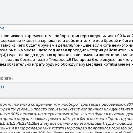
[+]
о привязка ко времени там наоборот триггеры подсовывают.90% де
то серьезное (квест напарника) или действительно все бросай и бе
а(но хз чего будет я ручками делал)Впринципе если хоть немного ч
же быть на месте.Гдето год назад проходил история действительна 
дь)))туда-сюда.да сделано красиво но динамика и повествование из
 гораздо больше техже Пиларсов.В Пиларсах было ощущение что уп
щем обязательно играть буду но обожду пару месяцев хотябы мне не к
60(8ГБ)
[+]
точто привязка ко времени там наоборот триггеры подсовывают.90
т хрен ты узнаешь просто серьезное (квест напарника) или действите
ые 90% оставить на откуп автомата(но хз чего будет я ручками дел
е просто подгадываешь время чтобы уже быть на месте.Гдето год на
 РЕД ДЕД РЕДЕМШЕН 2. Ну все отлично но эта лошадь)))туда-сюда.да 
.Также и в Парфандере.Мне кстати Парфандер понравился гораздо б
нтов а минимум из 20)) (но будет ли являться это блюдо оливье).В о