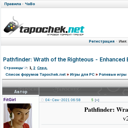
Правила
·
ЧаВо
Регистрация
·
Имя:
Pathfinder: Wrath of the Righteous - Enhanced
Страницы
:
1
,
2
След.
Список форумов Tapochek.net
»
Игры для PC
»
Ролевые игры
Автор
FitGirl
04-Сен-2021 06:58
5
[+]
Pathfinder: Wra
v