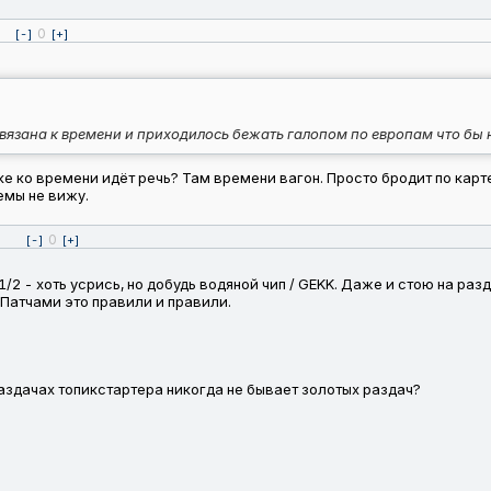
0
[-]
[+]
вязана к времени и приходилось бежать галопом по европам что бы н
ке ко времени идёт речь? Там времени вагон. Просто бродит по карт
емы не вижу.
0
[-]
[+]
 1/2 - хоть усрись, но добудь водяной чип / GEKK. Даже и стою на раз
. Патчами это правили и правили.
аздачах топикстартера никогда не бывает золотых раздач?