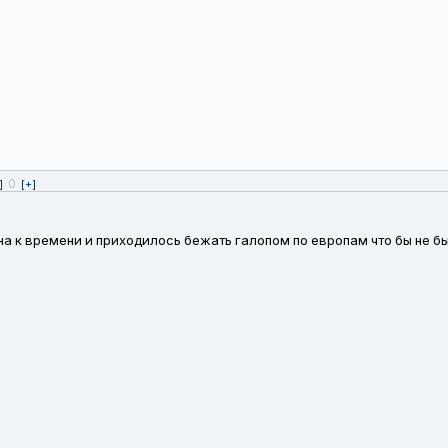
0
]
[+]
а к времени и приходилось бежать галопом по европам что бы не б