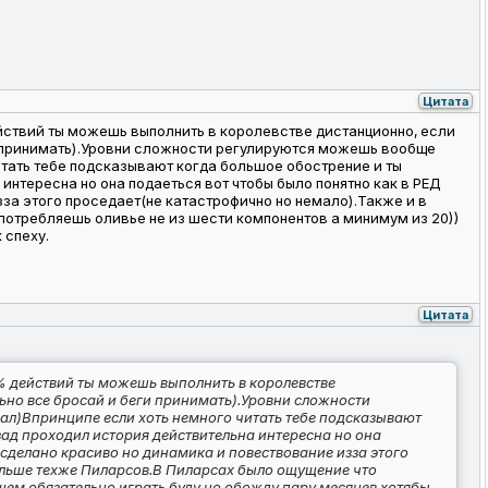
Цитата
йствий ты можешь выполнить в королевстве дистанционно, если
ги принимать).Уровни сложности регулируются можешь вообще
итать тебе подсказывают когда большое обострение и ты
интересна но она подаеться вот чтобы было понятно как в РЕД
за этого проседает(не катастрофично но немало).Также и в
отребляешь оливье не из шести компонентов а минимум из 20))
 спеху.
Цитата
% действий ты можешь выполнить в королевстве
льно все бросай и беги принимать).Уровни сложности
ал)Впринципе если хоть немного читать тебе подсказывают
зад проходил история действительна интересна но она
сделано красиво но динамика и повествование изза этого
ольше техже Пиларсов.В Пиларсах было ощущение что
бщем обязательно играть буду но обожду пару месяцев хотябы