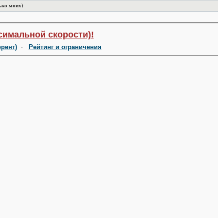
ько моих)
симальной скорости)!
ррент)
·
Рейтинг и ограничения