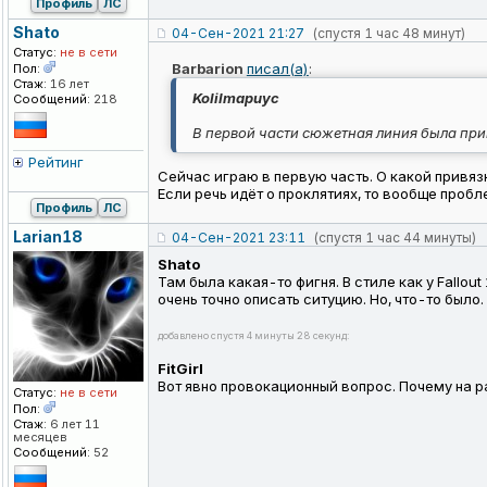
Профиль
ЛС
Shato
04-Сен-2021 21:27
(спустя 1 час 48 минут)
Статус:
не в сети
Barbarion
писал(а)
:
Пол:
Стаж:
16 лет
KoIiImapuyc
Сообщений:
218
В первой части сюжетная линия была при
Рейтинг
Сейчас играю в первую часть. О какой привяз
Если речь идёт о проклятиях, то вообще пробл
Профиль
ЛС
Larian18
04-Сен-2021 23:11
(спустя 1 час 44 минуты)
Shato
Там была какая-то фигня. В стиле как у Fallout
очень точно описать ситуцию. Но, что-то было
добавлено спустя 4 минуты 28 секунд:
FitGirl
Вот явно провокационный вопрос. Почему на р
Статус:
не в сети
Пол:
Стаж:
6 лет 11
месяцев
Сообщений:
52