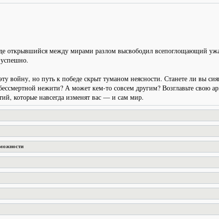
где открывшийся между мирами разлом высвободил всепоглощающий ужас 
зуспешно.
ь эту войну, но путь к победе скрыт туманом неясности. Станете ли в
бессмертной нежити? А может кем-то совсем другим? Возглавьте свою а
ий, которые навсегда изменят вас — и сам мир.
зможности