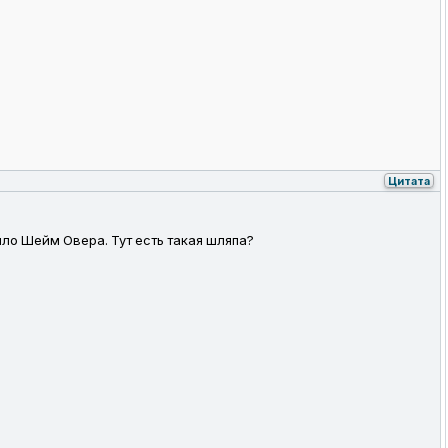
Цитата
ыло Шейм Овера. Тут есть такая шляпа?