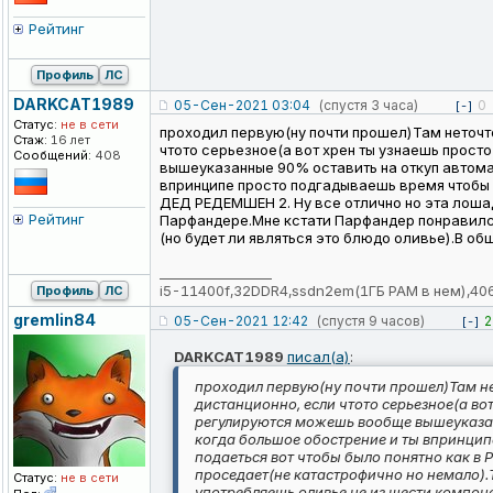
Рейтинг
Профиль
ЛС
DARKCAT1989
05-Сен-2021 03:04
(спустя 3 часа)
0
[-]
Статус:
не в сети
проходил первую(ну почти прошел)Там неточт
Стаж:
16 лет
чтото серьезное(а вот хрен ты узнаешь прос
Сообщений:
408
вышеуказанные 90% оставить на откуп автомат
впринципе просто подгадываешь время чтобы у
ДЕД РЕДЕМШЕН 2. Ну все отлично но эта лоша
Рейтинг
Парфандере.Мне кстати Парфандер понравился
(но будет ли являться это блюдо оливье).В об
_________________
i5-11400f,32DDR4,ssdn2em(1ГБ РАМ в нем),40
Профиль
ЛС
gremlin84
05-Сен-2021 12:42
(спустя 9 часов)
2
[-]
DARKCAT1989
писал(а)
:
проходил первую(ну почти прошел)Там не
дистанционно, если чтото серьезное(а во
регулируются можешь вообще вышеуказанн
когда большое обострение и ты впринцип
подаеться вот чтобы было понятно как в
проседает(не катастрофично но немало)
Статус:
не в сети
употребляешь оливье не из шести компоне