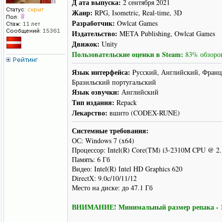
Д ата выпуска:
2 сентября 2021
Статус:
скрыт
Жанр:
RPG, Isometric, Real-time, 3D
Пол:
Разработчик:
Owlcat Games
Стаж:
11 лет
Сообщений:
15361
Издательство:
META Publishing, Owlcat Games
Движок:
Unity
Пользовательские оценки в Steam:
83% обзоров
Рейтинг
Язык интерфейса:
Pусский, Английский, Франц
Бразильский португальский
Язык озвучки:
Английский
Тип издания:
Repack
Лекарство:
вшито (CODEX-RUNE)
Системные требования:
ОС: Windows 7 (x64)
Процессор: Intel(R) Core(TM) i3-2310M CPU @ 2
Память: 6 Гб
Видео: Intel(R) Intel HD Graphics 620
DirectX: 9.0c/10/11/12
Место на диске: до 47.1 Гб
ВНИМАНИЕ! Минимальный размер репака - 18.