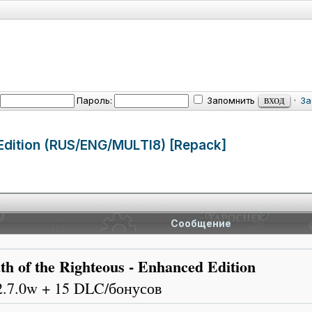
Пароль:
Запомнить
·
За
 Edition (RUS/ENG/MUL
TI8) [Repack]
Сообщение
th of the Righteous - Enhanced Edition
2.7.0w + 15 DLC/бонусов