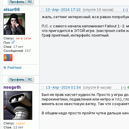
Профиль
ЛС
olsur66
12-Апр-2024 17:10
(спустя 15 часов)
[-]
жаль, сеттинг интересный. все равно попробую
П.С. с самого начала напоминает Fallout 1-2.
что пригодится в ЭТОЙ игре. (настроил себе н
Граф приятный, интерфейс понятный.
Статус:
не в сети
Пол:
Стаж:
17 лет
Сообщений:
157
Рейтинг
Профиль
ЛС
nosgoth
13-Апр-2024 01:54
(спустя 8 часов)
[-]
Был не прав насчет нудности. Просто у игры д
пирокинетики, подавления или нитро и т.п.), 
менять всю квестовую ветку. Так что сохраня
В общем надо просто пройти чутка дальше нача
Статус:
скрыт
Стаж:
12 лет