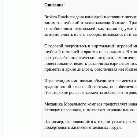
Описание:
Broken Roads создана командой настоящих энтузи
занимать глубокий и захватывающий сюжет. Трад
способностями персонажей, как только вздумаетс
активно влиять на его выборы, возможности и ва
С головой погрузитесь в виртуальный игровой м
глубокой историей и яркими персонажами. В это
распутывайте политические интриги, а многочис
повествование, ведёт к различным вариантам ис
приметы и яркие диалоги, обеспечивая незабыва
Игра невидимыми швами объединяет элементы кл
традиционной классовой системы, она обеспечив
Новаторские ролевые элементы добавляют игро
Механика Морального компаса представляет новат
взглядах персонажа, и позволяет игрокам влиять
Например, склоняющийся к теории утилитаризма 
пожертвовать жизнями отдельных людей.