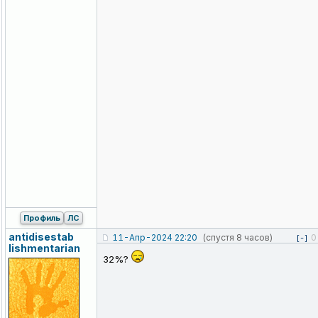
Профиль
ЛС
antidisestab
11-Апр-2024 22:20
(спустя 8 часов)
0
[-]
lishmentaria
n
32%?