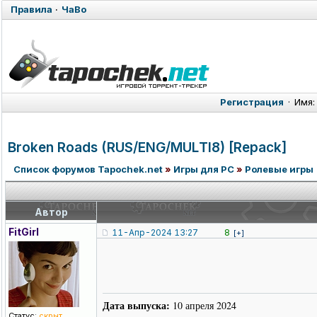
Правила
·
ЧаВо
Регистрация
·
Имя:
Broken Roads (RUS/ENG/MUL
TI8) [Repack]
Список форумов Tapochek.net
»
Игры для PC
»
Ролевые игры
Автор
FitGirl
11-Апр-2024 13:27
8
[+]
Дата выпуска:
10 апреля 2024
Статус:
скрыт