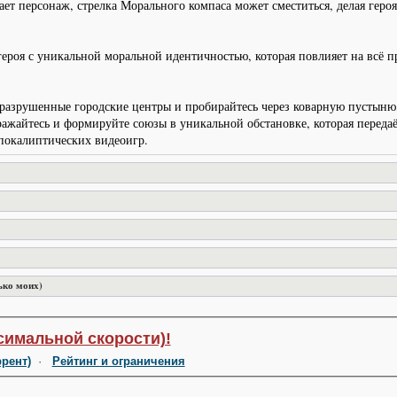
т персонаж, стрелка Морального компаса может сместиться, делая героя
 героя с уникальной моральной идентичностью, которая повлияет на всё
разрушенные городские центры и пробирайтесь через коварную пустыню,
ажайтесь и формируйте союзы в уникальной обстановке, которая переда
покалиптических видеоигр.
ько моих)
симальной скорости)!
ррент)
·
Рейтинг и ограничения