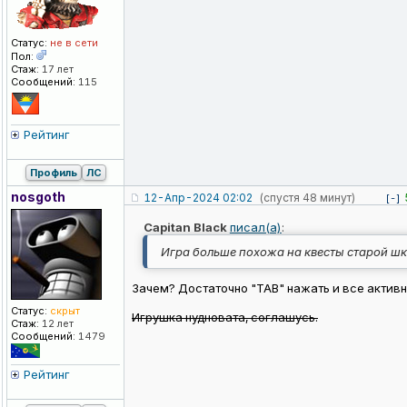
Статус:
не в сети
Пол:
Стаж:
17 лет
Сообщений:
115
Рейтинг
Профиль
ЛС
nosgoth
12-Апр-2024 02:02
(спустя 48 минут)
[-]
Capitan Black
писал(а)
:
Игра больше похожа на квесты старой шк
Зачем? Достаточно "ТАВ" нажать и все активн
Статус:
скрыт
Игрушка нудновата, соглашусь.
Стаж:
12 лет
Сообщений:
1479
Рейтинг