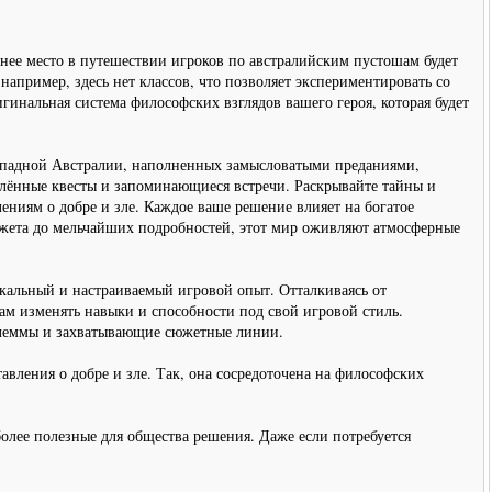
днее место в путешествии игроков по австралийским пустошам будет
пример, здесь нет классов, что позволяет экспериментировать со
гинальная система философских взглядов вашего героя, которая будет
Западной Австралии, наполненных замысловатыми преданиями,
влённые квесты и запоминающиеся встречи. Раскрывайте тайны и
ниям о добре и зле. Каждое ваше решение влияет на богатое
южета до мельчайших подробностей, этот мир оживляют атмосферные
альный и настраиваемый игровой опыт. Отталкиваясь от
ам изменять навыки и способности под свой игровой стиль.
илеммы и захватывающие сюжетные линии.
вления о добре и зле. Так, она сосредоточена на философских
лее полезные для общества решения. Даже если потребуется