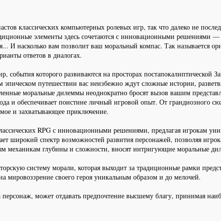
астов классических компьютерных ролевых игр, так что далеко не после
иционные элементы здесь сочетаются с инновационными решениями — на
я... И насколько вам позволит ваш моральный компас. Так называется ори
рианты ответов в диалогах.
ир, события которого развиваются на просторах постапокалиптической 
м эпическом путешествии вас неизбежно ждут сложные истории, развет
ленные моральные дилеммы неоднократно бросят вызов вашим представле
хода и обеспечивает поистине личный игровой опыт. От грандиозного с
емое и захватывающее приключение.
ассических RPG с инновационными решениями, предлагая игрокам уник
ает широкий спектр возможностей развития персонажей, позволяя игрок
вым механикам глубины и сложности, вносят интригующие моральные д
орскую систему морали, которая выходит за традиционные рамки предста
 на мировоззрение своего героя уникальным образом и до мелочей.
персонаж, может отдавать предпочтение высшему благу, принимая наибо