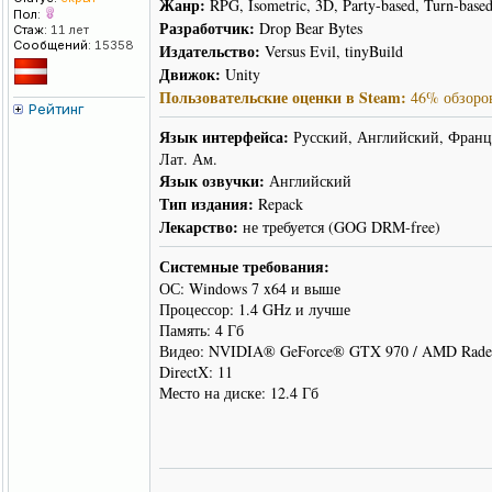
Жанр:
RPG, Isometric, 3D, Party-based, Turn-base
Пол:
Разработчик:
Drop Bear Bytes
Стаж:
11 лет
Сообщений:
15358
Издательство:
Versus Evil, tinyBuild
Движок:
Unity
Пользовательские оценки в Steam:
46% обзоров
Рейтинг
Язык интерфейса:
Русский, Английский, Францу
Лат. Ам.
Язык озвучки:
Английский
Тип издания:
Repack
Лекарство:
не требуется (GOG DRM-free)
Системные требования:
ОС: Windows 7 x64 и выше
Процессор: 1.4 GHz и лучше
Память: 4 Гб
Видео: NVIDIA® GeForce® GTX 970 / AMD Rade
DirectX: 11
Место на диске: 12.4 Гб