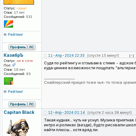
Статус:
скрыт
Стаж:
17 лет
Сообщений:
531
Рейтинг
Профиль
ЛС
КазябрЪ
11-Апр-2024 22:35
(спустя 15 минут)
[-]
Статус:
не в сети
Судя по рейтингу и отзывам в стиме - адское
Пол:
куда ценнее возможности пощупать "альтернат
Стаж:
16 лет
Сообщений:
93
_________________
Снайперский прицел тоже чья-то точка зрени
Рейтинг
Профиль
ЛС
Capitan Black
12-Апр-2024 01:14
(спустя 2 часа 38 минут)
Такая нудная... чуть не уснул. Музика приятн
интро и роликах (везде), будто рисовали шко
найти плюсы... хотя вряд ли.