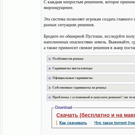
С каждым непростым решением, которое принимае
мироощущение.
Эта система позволяет игрокам создать главного
разных ситуациях решения.
Бродите по обширной Пустоши, исследуйте полу
наполненных опасностями земель. Выживайте, ср
а также привносит свежие решения в жанр поста
Особенности репака
Скриншоты инсталлятора
Официальные скриншоты
Собственные скриншоты из репака
Проблемы с установкой и запуском репаков? (не тол
Download
Скачать (бесплатно и на мак
Как скачивать
·
Что такое torrent (то