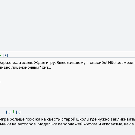
7
[+]
 барахло... а жаль. Ждал игру. Выложившему - спасибо! Ибо возмож
ивно лицензионный" хит...
я
1
[-]
[+]
ая. Игра больше похожа на квесты старой школы где нужно закликива
льники на аутсорсе. Модельки персонажей жуткие и угловатые, как