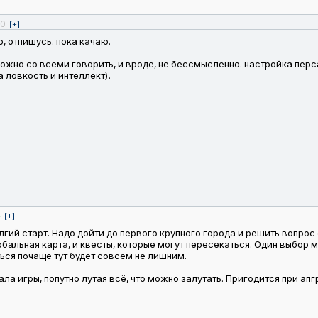
0
[+]
, отпишусь. пока качаю.
 можно со всеми говорить, и вроде, не бессмысленно. настройка пер
а ловкость и интеллект).
4
[+]
олгий старт. Надо дойти до первого крупного города и решить вопро
глобальная карта, и квесты, которые могут пересекаться. Один выбор
ться почаще тут будет совсем не лишним.
ла игры, попутно лутая всё, что можно залутать. Пригодится при ап