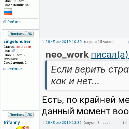
Стаж:
10 лет
Сообщений:
89
Рейтинг
Профиль
ЛС
zingelshuher
16-Дек-2019 10:30
(спустя 15 часов)
[-]
Статус:
не в сети
Пол:
neo_work
писал(а)
Стаж:
6 лет 8
месяцев
Сообщений:
1
Если верить стра
Рейтинг
как и нет...
Есть, по крайней м
данный момент воо
Профиль
ЛС
trifanny
16-Дек-2019 13:32
(спустя 3 часа)
0
[-]