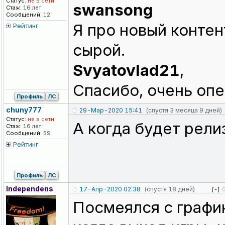
Статус:
не в сети
swansong
Стаж:
16 лет
Сообщений:
12
Я про новый контен
Рейтинг
сырой.
Svyatovlad21
,
Спасибо, очень опе
Профиль
ЛС
chuny777
29-Мар-2020 15:41
(спустя 3 месяца 9 дней)
Статус:
не в сети
А когда будет рели
Стаж:
16 лет
Сообщений:
59
Рейтинг
Профиль
ЛС
Independens
17-Апр-2020 02:38
(спустя 18 дней)
[-]
Посмеялся с график