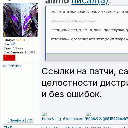
allmo
писал(а)
:
выложите описание пача или ссылку на н
добавлено спустя 18 минут 6 секунд:
setup_encased_a_sci-fi_post-apocalyptic_
Установщик говорит что этот файл повре
Статус:
скрыт
Пол:
Стаж:
13 лет
Сообщений:
13899
Рейтинг
Ссылки на патчи, с
целостности дистр
и без ошибок.
Профиль
ЛС
EloR