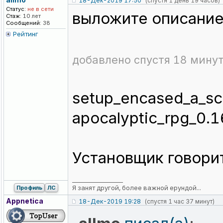
18-Дек-2019 17:50
(спустя 1 день 19 часов)
Статус:
не в сети
выложите описание 
Стаж:
10 лет
Сообщений:
38
Рейтинг
добавлено спустя 18 минут
setup_encased_a_sc
apocalyptic_rpg_0.
Установщик говори
_________________
Я занят другой, более важной ерундой...
Профиль
ЛС
Appnetica
18-Дек-2019 19:28
(спустя 1 час 37 минут)