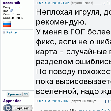
ozzzornik
07-Окт-2019 21:32
(спустя 3 часа)
2
[-]
[
Статус:
скрыт
Неплохая игруля, д
Пол:
Стаж:
11 лет
Сообщений:
5
рекомендую.
У меня в ГОГ более
Рейтинг
фикс, если не ошиб
карта - случайные 
разделом ошиблис
По поводу похожест
пока вырисовывает
вселенной, надо жд
Профиль
ЛС
Appnetica
07-Окт-2019 22:02
(спустя 30 минут)
[-]