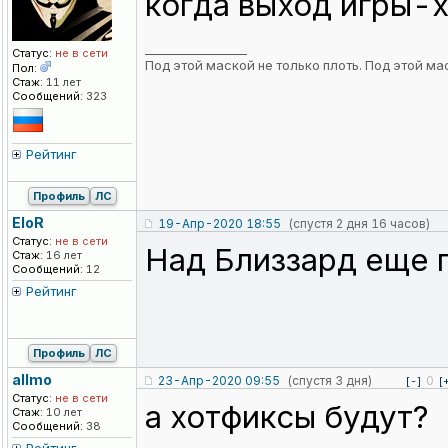
когда выход игры-х
_________________
Статус:
не в сети
Под этой маской не только плоть. Под этой ма
Пол:
Стаж:
11 лет
Сообщений:
323
Рейтинг
Профиль
ЛС
EloR
19-Апр-2020 18:55
(спустя 2 дня 16 часов)
Статус:
не в сети
Над Близзард еще п
Стаж:
16 лет
Сообщений:
12
Рейтинг
Профиль
ЛС
allmo
23-Апр-2020 09:55
(спустя 3 дня)
0
[-]
[
Статус:
не в сети
а хотфиксы будут?
Стаж:
10 лет
Сообщений:
38