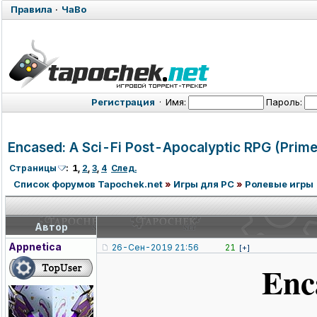
Правила
·
ЧаВо
Регистрация
·
Имя:
Пароль:
Encased: A Sci-Fi Post-Apocaly
ptic RPG (Prim
Страницы
:
1
,
2
,
3
,
4
След.
Список форумов Tapochek.net
»
Игры для PC
»
Ролевые игры
Автор
Appnetica
26-Сен-2019 21:56
21
[+]
Enc