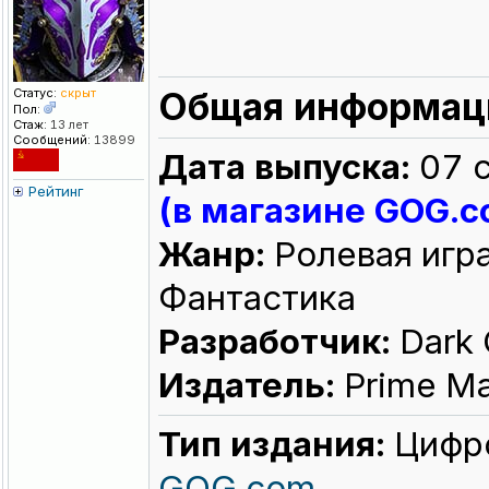
Общая информац
Статус:
скрыт
Пол:
Стаж:
13 лет
Сообщений:
13899
Дата выпуска:
07 с
Рейтинг
(в магазине GOG.c
Жанр:
Ролевая игра
Фантастика
Разработчик:
Dark 
Издатель:
Prime Ma
Тип издания:
Цифро
GOG.com