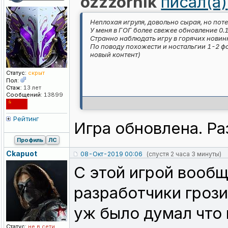
ozzzornik
писал(а)
Неплохая игруля, довольно сырая, но пот
У меня в ГОГ более свежее обновление 0.1
Странно наблюдать игру в горячих новин
По поводу похожести и ностальгии 1-2 фо
новый контент)
Статус:
скрыт
Пол:
Стаж:
13 лет
Сообщений:
13899
Рейтинг
Игра обновлена. Ра
Профиль
ЛС
Ckapuot
08-Окт-2019 00:06
(спустя 2 часа 3 минуты)
С этой игрой вообщ
разработчики грозил
уж было думал что 
Статус:
не в сети