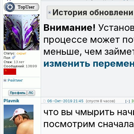
История обновлени
Внимание!
Установ
процессе может по
меньше, чем займе
Статус:
скрыт
Пол:
изменить переме
Стаж:
13 лет
Сообщений:
13899
Рейтинг
Профиль
ЛС
Plavnik
06-Окт-2019 21:45
(спустя 8 часов)
3
[-]
что вы чмырить нач
посмотрим сначала