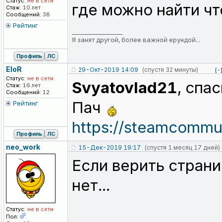
Статус:
не в сети
где можно найти чт
Стаж:
10 лет
Сообщений:
38
Рейтинг
_________________
Я занят другой, более важной ерундой...
Профиль
ЛС
EloR
29-Окт-2019 14:09
(спустя 32 минуты)
[-
Статус:
не в сети
Svyatovlad21
, спа
Стаж:
16 лет
Сообщений:
12
Пач
Рейтинг
https://steamcomm
Профиль
ЛС
neo_work
15-Дек-2019 19:17
(спустя 1 месяц 17 дней)
Если верить страни
нет...
Статус:
не в сети
Пол: