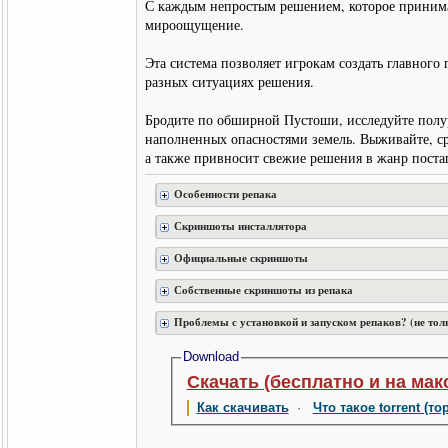
С каждым непростым решением, которое принимае
мироощущение.
Эта система позволяет игрокам создать главного
разных ситуациях решения.
Бродите по обширной Пустоши, исследуйте полу
наполненных опасностями земель. Выживайте, ср
а также привносит свежие решения в жанр поста
Особенности репака
Скриншоты инсталлятора
Официальные скриншоты
Собственные скриншоты из репака
Проблемы с установкой и запуском репаков? (не тол
Download
Скачать (бесплатно и на мак
Как скачивать
·
Что такое torrent (то