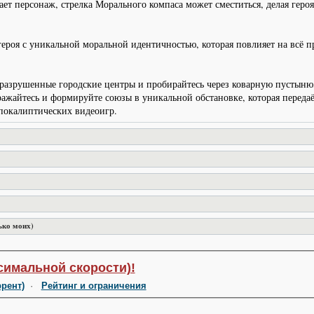
т персонаж, стрелка Морального компаса может сместиться, делая героя
 героя с уникальной моральной идентичностью, которая повлияет на всё
разрушенные городские центры и пробирайтесь через коварную пустыню,
ажайтесь и формируйте союзы в уникальной обстановке, которая переда
покалиптических видеоигр.
ько моих)
симальной скорости)!
ррент)
·
Рейтинг и ограничения