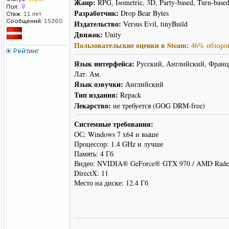
Жанр:
RPG, Isometric, 3D, Party-based, Turn-base
Пол:
Разработчик:
Drop Bear Bytes
Стаж:
11 лет
Сообщений:
15360
Издательство:
Versus Evil, tinyBuild
Движок:
Unity
Пользовательские оценки в Steam:
46% обзоров
Рейтинг
Язык интерфейса:
Русский, Английский, Францу
Лат. Ам.
Язык озвучки:
Английский
Тип издания:
Repack
Лекарство:
не требуется (GOG DRM-free)
Системные требования:
ОС: Windows 7 x64 и выше
Процессор: 1.4 GHz и лучше
Память: 4 Гб
Видео: NVIDIA® GeForce® GTX 970 / AMD Rade
DirectX: 11
Место на диске: 12.4 Гб