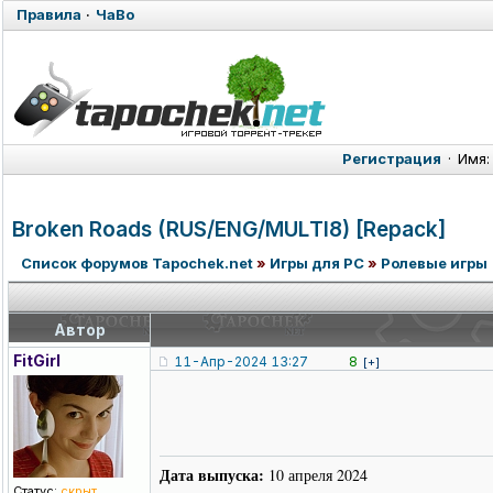
Правила
·
ЧаВо
Регистрация
·
Имя:
Broken Roads (RUS/ENG/MUL
TI8) [Repack]
Список форумов Tapochek.net
»
Игры для PC
»
Ролевые игры
Автор
FitGirl
11-Апр-2024 13:27
8
[+]
Дата выпуска:
10 апреля 2024
Статус:
скрыт