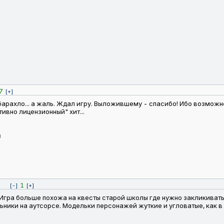
7
[+]
 барахло... а жаль. Ждал игру. Выложившему - спасибо! Ибо возмож
ивно лицензионный" хит...
я
1
[-]
[+]
ая. Игра больше похожа на квесты старой школы где нужно закликива
льники на аутсорсе. Модельки персонажей жуткие и угловатые, как