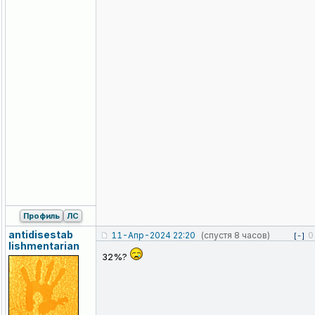
Профиль
ЛС
antidisestab
11-Апр-2024 22:20
(спустя 8 часов)
0
[-]
lishmentaria
n
32%?