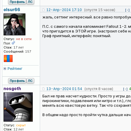
Профиль
ЛС
olsur66
12-Апр-2024 17:10
(спустя 15 часов)
[-]
жаль, сеттинг интересный. все равно попробую
П.С. с самого начала напоминает Fallout 1-2.
что пригодится в ЭТОЙ игре. (настроил себе н
Граф приятный, интерфейс понятный.
Статус:
не в сети
Пол:
Стаж:
17 лет
Сообщений:
157
Рейтинг
Профиль
ЛС
nosgoth
13-Апр-2024 01:54
(спустя 8 часов)
[-]
Был не прав насчет нудности. Просто у игры д
пирокинетики, подавления или нитро и т.п.), 
менять всю квестовую ветку. Так что сохраня
В общем надо просто пройти чутка дальше нача
Статус:
скрыт
Стаж:
12 лет