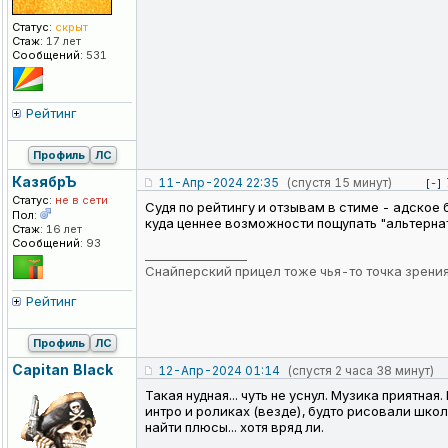
Статус:
скрыт
Стаж:
17 лет
Сообщений:
531
Рейтинг
Профиль
ЛС
КазябрЪ
11-Апр-2024 22:35
(спустя 15 минут)
[-]
Статус:
не в сети
Судя по рейтингу и отзывам в стиме - адское
Пол:
куда ценнее возможности пощупать "альтернат
Стаж:
16 лет
Сообщений:
93
_________________
Снайперский прицел тоже чья-то точка зрени
Рейтинг
Профиль
ЛС
Capitan Black
12-Апр-2024 01:14
(спустя 2 часа 38 минут)
Такая нудная... чуть не уснул. Музика приятн
интро и роликах (везде), будто рисовали шко
найти плюсы... хотя вряд ли.