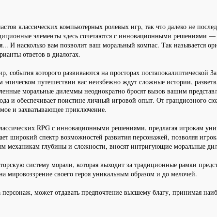
астов классических компьютерных ролевых игр, так что далеко не после
иционные элементы здесь сочетаются с инновационными решениями — на
я... И насколько вам позволит ваш моральный компас. Так называется ори
рианты ответов в диалогах.
ир, события которого развиваются на просторах постапокалиптической 
м эпическом путешествии вас неизбежно ждут сложные истории, развет
ленные моральные дилеммы неоднократно бросят вызов вашим представле
хода и обеспечивает поистине личный игровой опыт. От грандиозного с
емое и захватывающее приключение.
ассических RPG с инновационными решениями, предлагая игрокам уник
ает широкий спектр возможностей развития персонажей, позволяя игрок
вым механикам глубины и сложности, вносят интригующие моральные д
орскую систему морали, которая выходит за традиционные рамки предста
 на мировоззрение своего героя уникальным образом и до мелочей.
персонаж, может отдавать предпочтение высшему благу, принимая наибо