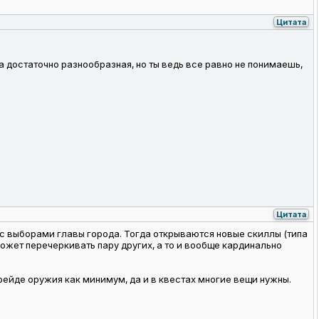
Цитата
са достаточно разнообразная, но ты ведь все равно не понимаешь,
Цитата
с с выборами главы города. Тогда открываются новые скиллы (типа
 может перечеркивать пару других, а то и вообще кардинально
грейде оружия как минимум, да и в квестах многие вещи нужны.