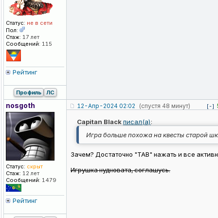
Статус:
не в сети
Пол:
Стаж:
17 лет
Сообщений:
115
Рейтинг
Профиль
ЛС
nosgoth
12-Апр-2024 02:02
(спустя 48 минут)
[-]
Capitan Black
писал(а)
:
Игра больше похожа на квесты старой шк
Зачем? Достаточно "ТАВ" нажать и все активн
Статус:
скрыт
Игрушка нудновата, соглашусь.
Стаж:
12 лет
Сообщений:
1479
Рейтинг