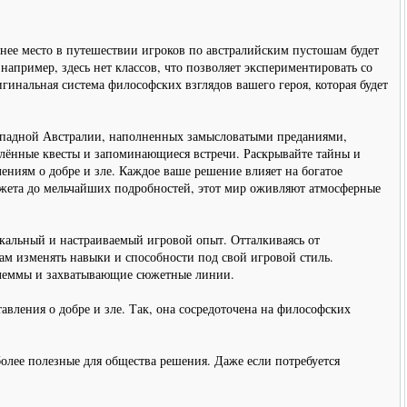
днее место в путешествии игроков по австралийским пустошам будет
пример, здесь нет классов, что позволяет экспериментировать со
гинальная система философских взглядов вашего героя, которая будет
Западной Австралии, наполненных замысловатыми преданиями,
влённые квесты и запоминающиеся встречи. Раскрывайте тайны и
ниям о добре и зле. Каждое ваше решение влияет на богатое
южета до мельчайших подробностей, этот мир оживляют атмосферные
альный и настраиваемый игровой опыт. Отталкиваясь от
ам изменять навыки и способности под свой игровой стиль.
илеммы и захватывающие сюжетные линии.
вления о добре и зле. Так, она сосредоточена на философских
лее полезные для общества решения. Даже если потребуется