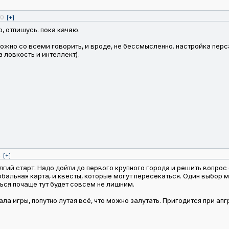
0
[+]
, отпишусь. пока качаю.
 можно со всеми говорить, и вроде, не бессмысленно. настройка пер
а ловкость и интеллект).
4
[+]
олгий старт. Надо дойти до первого крупного города и решить вопро
глобальная карта, и квесты, которые могут пересекаться. Один выбор
ться почаще тут будет совсем не лишним.
ла игры, попутно лутая всё, что можно залутать. Пригодится при ап