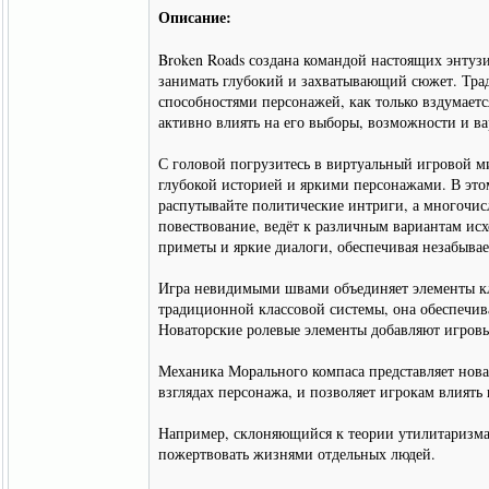
Описание:
Broken Roads создана командой настоящих энтузи
занимать глубокий и захватывающий сюжет. Трад
способностями персонажей, как только вздумаетс
активно влиять на его выборы, возможности и ва
С головой погрузитесь в виртуальный игровой м
глубокой историей и яркими персонажами. В это
распутывайте политические интриги, а многочис
повествование, ведёт к различным вариантам ис
приметы и яркие диалоги, обеспечивая незабыва
Игра невидимыми швами объединяет элементы кл
традиционной классовой системы, она обеспечив
Новаторские ролевые элементы добавляют игро
Механика Морального компаса представляет новат
взглядах персонажа, и позволяет игрокам влиять
Например, склоняющийся к теории утилитаризма 
пожертвовать жизнями отдельных людей.