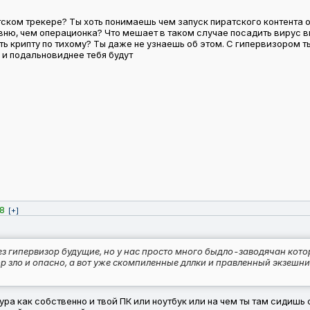
атском трекере? Ты хоть понимаешь чем запуск пиратского контент
вню, чем операционка? Что мешает в таком случае посадить вирус 
ть крипту по тихому? Ты даже не узнаешь об этом. С гипервизором т
 и подальновиднее тебя будут
8
[+]
з гипервизор будущие, но у нас просто много быдло-заводячан котор
р зло и опасно, а вот уже скомпиленные дллки и правленный экзешник
ра как собственно и твой ПК или ноутбук или на чем ты там сидишь 