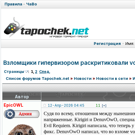
Правила
·
ЧаВо
Регистрация
·
Имя:
Взломщики гипервизором раскритиковали voi
Страницы
:
1
,
2
След.
Список форумов Tapochek.net
»
Новости
»
Новости в сети
»
Автор
EpicOWL
12-Апр-2026 04:45
11
[+]
Судя по всему, отношения между нынешним
напряженные. Kirigiri и DenuvOwO, специа
Evil Requiem. Kirigiri написала, что тепер
фикс. DenuvOwO написал, что во взломе voi