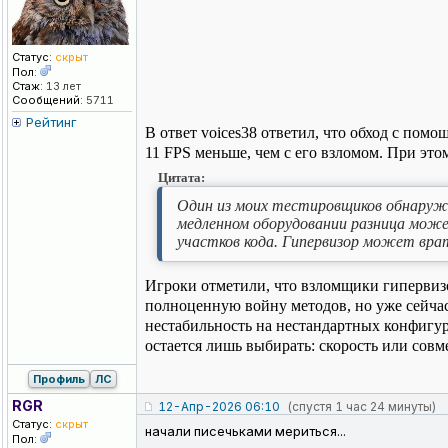
Статус:
скрыт
Пол:
Стаж:
13 лет
Сообщений:
5711
Рейтинг
В ответ voices38 ответил, что обход с пом
11 FPS меньше, чем с его взломом. При это
Цитата:
Один из моих тестировщиков обнаружил
медленном оборудовании разница мож
участков кода. Гипервизор может врат
Игроки отметили, что взломщики гипервизо
полноценную войну методов, но уже сейчас
нестабильность на нестандартных конфигур
остается лишь выбирать: скорость или совм
Профиль
ЛС
RGR
12-Апр-2026 06:10
(спустя 1 час 24 минуты)
Статус:
скрыт
начали писечьками мериться...
Пол: