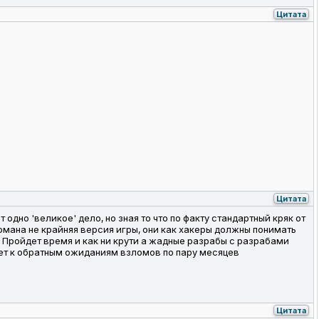
Цитата
Цитата
дно 'великое' дело, но зная то что по факту стандартный кряк от
омана не крайняя версия игры, они как хакеры должны понимать
. Пройдет время и как ни крути а жадные разрабы с разрабами
дет к обратным ожиданиям взломов по пару месяцев
Цитата