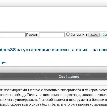
Пароль:
Запомнить
·
За
ces38 за устаревшие взломы, а он их - за сн
Игры
Сообщение
и взломщиками Denuvo с помощью гипервизора и хакером voices
листы по обходу Denuvo с помощью гипервизора, довольно токсич
ь у них есть универсальный способ взлома и инструменты больше 
ces38 скорее всего снова будут баги, и что он взломал устаревш