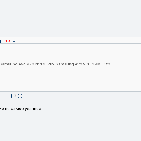
-18
]
[+]
Samsung evo 970 NVME 2tb, Samsung evo 970 NVME 1tb
0
[-]
[+]
ние не самое удачное