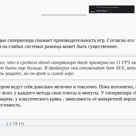
ощью гипервизора снижает производительность игр. Согласно его 
м на слабых системах разница может быть существеннее.
, что в среднем обход гипервизора дает примерно на 11 FPS ме
ет быть еще больше. В драйверах они отключают бит AVX, кот
ь защите, но он врет и самой игре.
ром ведут себя довольно мелочно и токсично. Пока непонятно, п
 ясно: у каждого метода свои плюсы и минусы. У гипервизора э
ациях, у классического кряка - зависимость от конкретной верс
естимость.
15
[-]
[+]