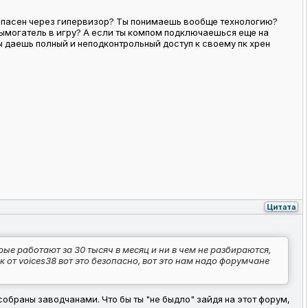
а опасен через гипервизор? Ты понимаешь вообще технологию?
вымогатель в игру? А если ты компом подключаешься еще на
ы даешь полный и неподконтрольный доступ к своему пк хрен
Цитата
ые работают за 30 тысяч в месяц и ни в чем не разбираются,
 от voices38 вот это безопасно, вот это нам надо форумчане
собраны заводчанами. Что бы ты "не быдло" зайдя на этот форум,