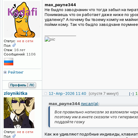
max_payne344
Не быдло заводчанин что тогда забыл на пир
Понимаешь что он работает даже ниже по уро
удаленку? А почему бы твоему компу не майни
пойми кому. Так что быдло заводчане поумнее
_________________
Статус:
не в сети
Пол:
Стаж:
16 лет
Сообщений:
1106
Рейтинг
Профиль
ЛС
zloynikitka
12-Апр-2026 11:40
(спустя 7 минут)
1
[-]
max_payne344
писал(а)
:
Все правильно написали за взломали чере
поэтому им в инете сказали что гипервизо
поддайте газку
Статус:
не в сети
Как же удивляют подобные индивиды, клавиату
Пол: