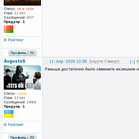
Статус:
не в сети
Стаж:
11 лет
Сообщений:
607
Предупр.: 1
Рейтинг
Профиль
ЛС
AvgustoS
12-Апр-2026 10:38
(спустя 7 минут)
3
[-]
Раньше достаточно было заменить екзешник и 
Статус:
скрыт
Стаж:
12 лет
Сообщений:
1988
Предупр.: 1
Рейтинг
Профиль
ЛС