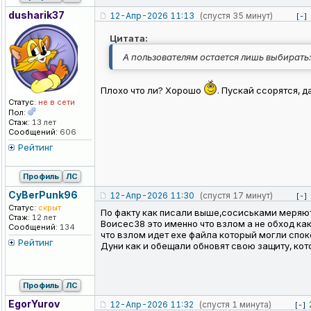
dusharik37
12-Апр-2026 11:13
(спустя 35 минут)
[-]
Цитата:
А пользователям остается лишь выбирать:
Плохо что ли? Хорошо
. Пускай ссорятся, 
Статус:
не в сети
Пол:
Стаж:
13 лет
Сообщений:
606
Рейтинг
Профиль
ЛС
CyBerPunk96
12-Апр-2026 11:30
(спустя 17 минут)
[-]
Статус:
скрыт
По факту как писали выше,сосиськами меряются
Стаж:
12 лет
Воисес38 это именно что взлом а не обход ка
Сообщений:
134
что взлом идет ехе файла который могли спок
Рейтинг
Дуни как и обещали обновят свою защиту, кот
Профиль
ЛС
EgorYurov
12-Апр-2026 11:32
(спустя 1 минута)
[-]