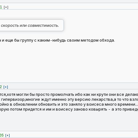
1
[+]
 скорость или совместимость.
да и еще бы группу с каким-нибудь своим методом обхода.
2
[+]
,хотя могли бы просто промолчать ибо как ни крути они все делают о
к гипервизор,многие ждут именно эту версию лекарства,а то что взл
ойно в обновлении обновить и это заняло у воисеса много времени..
орую потом придется и им и воисесу заново ковырять - а это приве
26
[+]