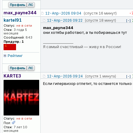
Профиль
ЛС
max_payne344
(спустя 16 минут)
-
12-Апр-2026 09:04
kartel91
12-Апр-2026 09:22
(спустя 18 минут)
[-]
Статус:
не в сети
max_payne344
Стаж:
3 года 5
они хотябы работают, а ты побираешься тут
месяцев
Сообщений:
843
Предупр.: 1
_________________
Я самый счастливый — живу я в России!
Рейтинг
Профиль
ЛС
KARTE3
12-Апр-2026 09:24
(спустя 1 минута)
[-]
Если гипервизор отлетит, то останется только
Статус:
не в сети
Пол:
Стаж:
7 лет 10
месяцев