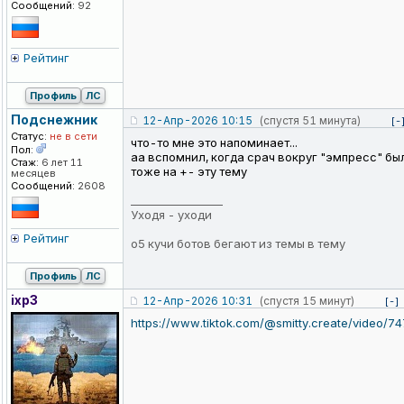
Сообщений:
92
Рейтинг
Профиль
ЛС
Подснежник
12-Апр-2026 10:15
(спустя 51 минута)
[-
Статус:
не в сети
что-то мне это напоминает...
Пол:
аа вспомнил, когда срач вокруг "эмпресс" бы
Стаж:
6 лет 11
тоже на +- эту тему
месяцев
Сообщений:
2608
_________________
Уходя - уходи
Рейтинг
о5 кучи ботов бегают из темы в тему
Профиль
ЛС
ixp3
12-Апр-2026 10:31
(спустя 15 минут)
[-]
https://www.tiktok.com/@smitty.create/video/7