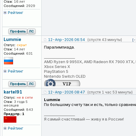
Стаж:
16 лет
Сообщений:
2929
Рейтинг
Профиль
ЛС
Lummie
12-Апр-2026 06:54
(спустя 43 минуты)
[-
Статус:
скрыт
Паралимпиада.
Стаж:
14 лет
Сообщений:
631
_________________
AMD Ryzen 9 9950X, AMD Radeon RX 7900 XTX, 
Xbox Series X
Рейтинг
PlayStation 5
Nintendo Switch OLED
Профиль
ЛС
kartel91
12-Апр-2026 08:47
(спустя 1 час 53 минуты)
Статус:
не в сети
Lummie
Стаж:
3 года 5
По большому счету так и есть, только сравне
месяцев
Сообщений:
843
Предупр.: 1
_________________
Я самый счастливый — живу я в России!
Рейтинг