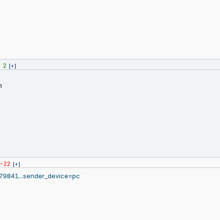
2
]
[+]
л
-22
[+]
479841...sender_device=pc