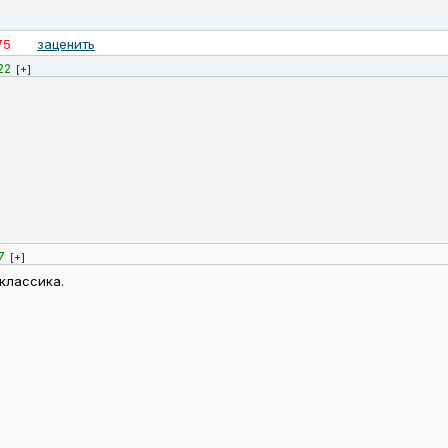
75
заценить
22
[+]
7
[+]
 классика.