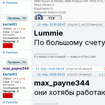
AMD Ryzen 9 9950X, AMD Radeon RX 7900 XTX, 
Рейтинг
Xbox Series X
PlayStation 5
Nintendo Switch OLED
Профиль
ЛС
kartel91
12-Апр-2026 08:47
(спустя 1 час 53 минуты)
Статус:
не в сети
Lummie
Стаж:
3 года 5
месяцев
Сообщений:
845
По большому счету 
Предупр.: 1
Рейтинг
_________________
Я самый счастливый — живу я в России!
Профиль
ЛС
max_payne344
(спустя 16 минут)
-
12-Апр-2026 09:04
kartel91
12-Апр-2026 09:22
(спустя 18 минут)
[-]
Статус:
не в сети
max_payne344
Стаж:
3 года 5
месяцев
Сообщений:
845
они хотябы работаю
Предупр.: 1
Рейтинг
_________________