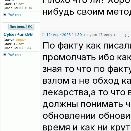
Стаж:
13 лет
Сообщений:
606
нибудь своим мето
Рейтинг
Профиль
ЛС
CyBerPunk96
12-Апр-2026 11:30
(спустя 17 минут)
[-]
Статус:
скрыт
По факту как писа
Стаж:
12 лет
Сообщений:
134
промолчать ибо как
Рейтинг
зная то что по фак
взлом а не обход к
лекарства,а то что
должны понимать чт
обновлении обновит
время и как ни кру