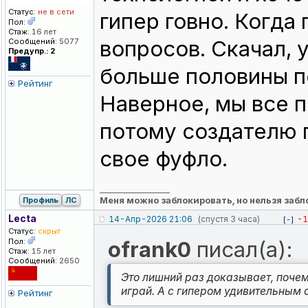
Статус:
не в сети
гипер говно. Когда
Пол:
Стаж:
16 лет
вопросов. Скачал, 
Сообщений:
5077
Предупр.: 2
больше половины п
Рейтинг
Наверное, мы все п
потому создателю 
свое фуфло.
_________________
Меня можно заблокировать, но нельзя забл
Профиль
ЛС
Lecta
14-Апр-2026 21:06
(спустя 3 часа)
-1
[-]
Статус:
скрыт
Пол:
ofrank0
писал(а):
Стаж:
15 лет
Сообщений:
2650
Это лишний раз доказывает, почем
играй. А с гипером удивительным
Рейтинг