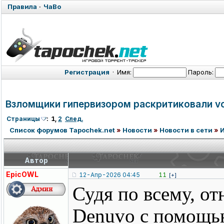
Правила
·
ЧаВо
Регистрация
·
Имя:
Пароль:
Взломщики гипервизором раскритиковали voi
Страницы
:
1
,
2
След.
Список форумов Tapochek.net
»
Новости
»
Новости в сети
»
Автор
EpicOWL
12-Апр-2026 04:45
11
[+]
Судя по всему, 
Denuvo с помощью