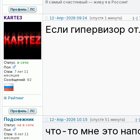
Я самый счастливый — живу я в России!
Профиль
ЛС
KARTE3
12-Апр-2026 09:24
(спустя 1 минута)
[-]
Если гипервизор от
Статус:
в сети
Пол:
Стаж:
7 лет 11
месяцев
Сообщений:
92
Рейтинг
Профиль
ЛС
Подснежник
12-Апр-2026 10:15
(спустя 51 минута)
[-
Статус:
не в сети
что-то мне это нап
Пол:
Стаж:
6 лет 11
месяцев