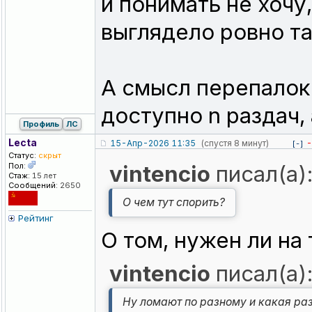
и понимать не хочу,
выглядело ровно та
А смысл перепалок 
доступно n раздач, 
Профиль
ЛС
Lecta
15-Апр-2026 11:35
(спустя 8 минут)
-
[-]
Статус:
скрыт
Пол:
vintencio
писал(а)
Стаж:
15 лет
Сообщений:
2650
О чем тут спорить?
Рейтинг
О том, нужен ли на
vintencio
писал(а)
Ну ломают по разному и какая ра