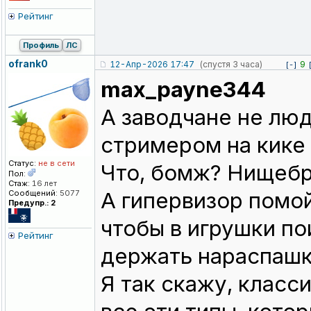
Рейтинг
Профиль
ЛС
ofrank0
12-Апр-2026 17:47
(спустя 3 часа)
9
[-]
max_payne344
А заводчане не люд
стримером на кике
Статус:
не в сети
Что, бомж? Нищебр
Пол:
Стаж:
16 лет
А гипервизор помой
Сообщений:
5077
Предупр.: 2
чтобы в игрушки по
Рейтинг
держать нараспашку
Я так скажу, класс