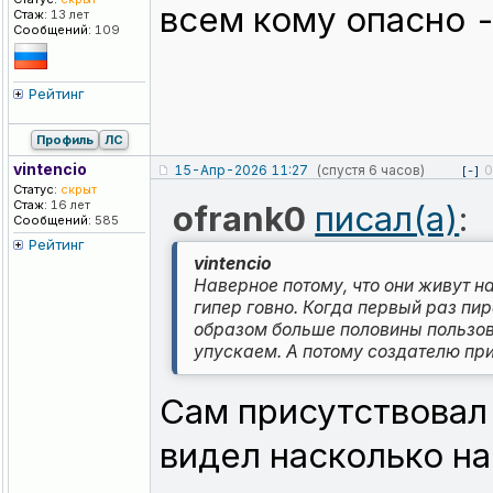
всем кому опасно -
Стаж:
13 лет
Сообщений:
109
Рейтинг
Профиль
ЛС
vintencio
15-Апр-2026 11:27
(спустя 6 часов)
0
[-]
Статус:
скрыт
Стаж:
16 лет
ofrank0
писал(а)
:
Сообщений:
585
Рейтинг
vintencio
Наверное потому, что они живут на
гипер говно. Когда первый раз пир
образом больше половины пользов
упускаем. А потому создателю при
Сам присутствовал
видел насколько на