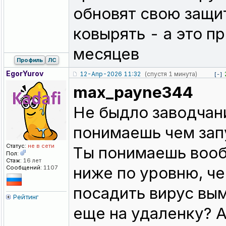
обновят свою защит
ковырять - а это п
месяцев
Профиль
ЛС
EgorYurov
12-Апр-2026 11:32
(спустя 1 минута)
[-]
max_payne344
Не быдло заводчани
понимаешь чем запу
Статус:
не в сети
Ты понимаешь вооб
Пол:
Стаж:
16 лет
ниже по уровню, ч
Сообщений:
1107
посадить вирус вы
Рейтинг
еще на удаленку? А