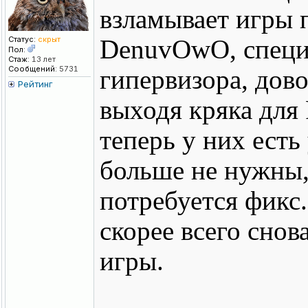
взламывает игры п
Статус:
скрыт
DenuvOwO, специ
Пол:
Стаж:
13 лет
Сообщений:
5731
гипервизора, дово
Рейтинг
выходя кряка для R
теперь у них ест
больше не нужны, 
потребуется фикс
скорее всего снов
игры.