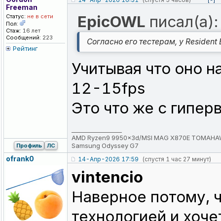
[-]
Freeman
EpicOWL
писал(а):
Статус:
не в сети
Пол:
Стаж:
16 лет
Сообщений:
223
Согласно его тестерам, у Resident
Рейтинг
Учитывая что оно н
12-15fps
Это что же с гипер
_________________
AMD Ryzen9 9950x3d/MSI MAG X870E TOMAHAWK 
Samsung Odyssey G7
Профиль
ЛС
ofrank0
14-Апр-2026 17:59
(спустя 1 час 27 минут)
vintencio
Наверное потому, ч
технологией и хоче