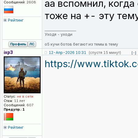
аа вспомнил, когда
Сообщений:
2608
тоже на +- эту тем
Рейтинг
_________________
Уходя - уходи
о5 кучи ботов бегают из темы в тему
Профиль
ЛС
ixp3
12-Апр-2026 10:31
(спустя 15 минут)
[-]
https://www.tiktok
Статус:
не в сети
Стаж:
11 лет
Сообщений:
607
Предупр.: 1
Рейтинг