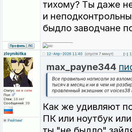
тихому? Ты даже не
и неподконтрольный
быдло заводчане п
_________________
Профиль
ЛС
zloynikitka
12-Апр-2026 11:40
(спустя 7 минут)
1
[-]
max_payne344
пи
Все правильно написали за взлома
тысяч в месяц и ни в чем не разби
правленный экзешник от voices38 
Статус:
не в сети
Пол:
Стаж:
16 лет
Сообщений:
39
Как же удивляют по
ПК или ноутбук или
Рейтинг
ты "не быдло" зайд