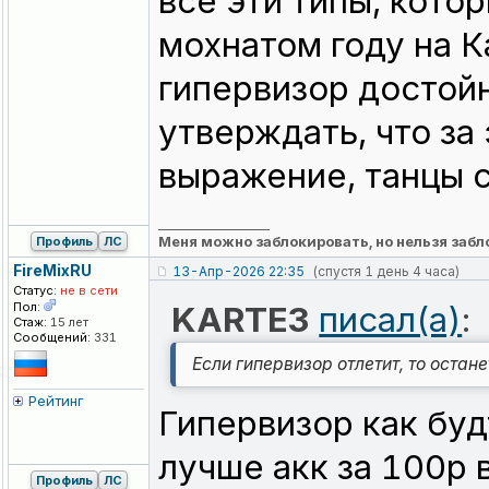
все эти типы, кото
мохнатом году на К
гипервизор достойн
утверждать, что з
выражение, танцы с
_________________
Меня можно заблокировать, но нельзя забл
Профиль
ЛС
FireMixRU
13-Апр-2026 22:35
(спустя 1 день 4 часа)
Статус:
не в сети
Пол:
KARTE3
писал(а)
:
Стаж:
15 лет
Сообщений:
331
Если гипервизор отлетит, то остан
Рейтинг
Гипервизор как буд
лучше акк за 100р 
Профиль
ЛС