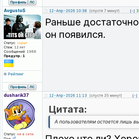
Профиль
ЛС
AvgustoS
12-Апр-2026 10:38
(спустя 7 минут)
3
[-]
Раньше достаточно
он появился.
Статус:
скрыт
Стаж:
12 лет
Сообщений:
1988
Предупр.: 1
Рейтинг
Профиль
ЛС
dusharik37
12-Апр-2026 11:13
(спустя 35 минут)
[-]
Цитата:
А пользователям остается лишь вы
Статус:
не в сети
Плохо что ли? Хор
Пол: