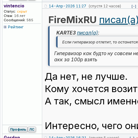
vintencio
14-Апр-2026 11:27
(спустя 12 часов)
[-]
Статус:
скрыт
Стаж:
16 лет
FireMixRU
писал(а
Сообщений:
585
Рейтинг
KARTE3
писал(а)
:
Если гипервизор отлетит, то останется
Гипервизор как будто ну совсем н
акк за 100р взять
Да нет, не лучше.
Кому хочется вози
А так, смысл именн
Интересно, чего он
Профиль
ЛС
Gordon
14-Апр-2026 16:31
(спустя 5 часов)