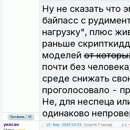
Ну не сказать что 
байпасс с рудимент
нагрузку", плюс жи
раньше скрипткидд
моделей
от которы
почти без человека,
среде снижать свою
проголосовало - пр
Не, для неспеца или 
одинаково непровер
Профиль
ЛС
уилсан
15-Апр-2026 04:33
(спустя 7 часов)
[-]
Статус:
скрыт