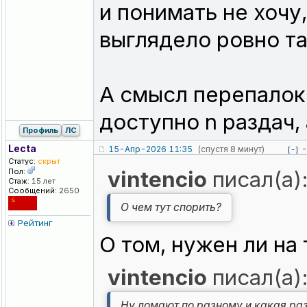
и понимать не хочу,
выглядело ровно та
А смысл перепалок 
доступно n раздач, 
Профиль
ЛС
Lecta
15-Апр-2026 11:35
(спустя 8 минут)
-
[-]
Статус:
скрыт
Пол:
vintencio
писал(а)
Стаж:
15 лет
Сообщений:
2650
О чем тут спорить?
Рейтинг
О том, нужен ли на
vintencio
писал(а)
Ну ломают по разному и какая ра