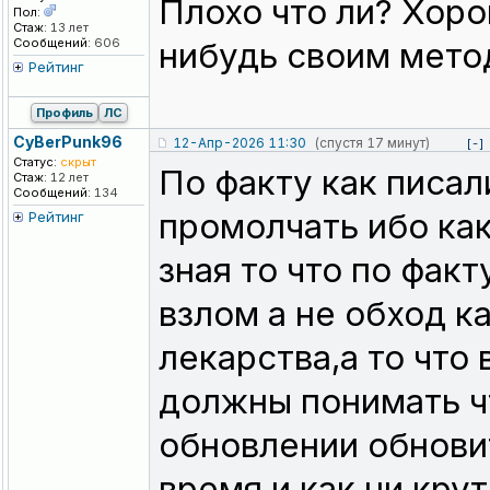
Плохо что ли? Хор
Пол:
Стаж:
13 лет
Сообщений:
606
нибудь своим мето
Рейтинг
Профиль
ЛС
CyBerPunk96
12-Апр-2026 11:30
(спустя 17 минут)
[-]
Статус:
скрыт
По факту как писа
Стаж:
12 лет
Сообщений:
134
промолчать ибо как
Рейтинг
зная то что по фак
взлом а не обход к
лекарства,а то что
должны понимать чт
обновлении обновит
время и как ни кру