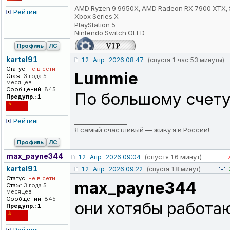
_________________
AMD Ryzen 9 9950X, AMD Radeon RX 7900 XTX, 
Рейтинг
Xbox Series X
PlayStation 5
Nintendo Switch OLED
Профиль
ЛС
kartel91
12-Апр-2026 08:47
(спустя 1 час 53 минуты)
Статус:
не в сети
Lummie
Стаж:
3 года 5
месяцев
Сообщений:
845
По большому счету 
Предупр.: 1
Рейтинг
_________________
Я самый счастливый — живу я в России!
Профиль
ЛС
max_payne344
(спустя 16 минут)
-
12-Апр-2026 09:04
kartel91
12-Апр-2026 09:22
(спустя 18 минут)
[-]
Статус:
не в сети
max_payne344
Стаж:
3 года 5
месяцев
Сообщений:
845
они хотябы работаю
Предупр.: 1