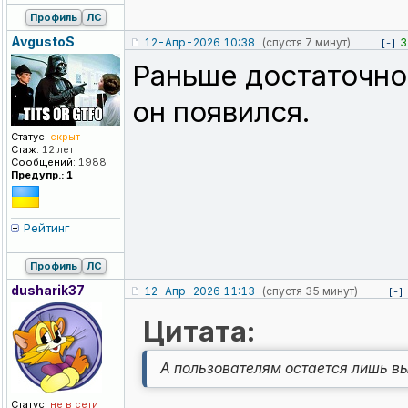
Профиль
ЛС
AvgustoS
12-Апр-2026 10:38
(спустя 7 минут)
3
[-]
Раньше достаточно
он появился.
Статус:
скрыт
Стаж:
12 лет
Сообщений:
1988
Предупр.: 1
Рейтинг
Профиль
ЛС
dusharik37
12-Апр-2026 11:13
(спустя 35 минут)
[-]
Цитата:
А пользователям остается лишь вы
Статус:
не в сети