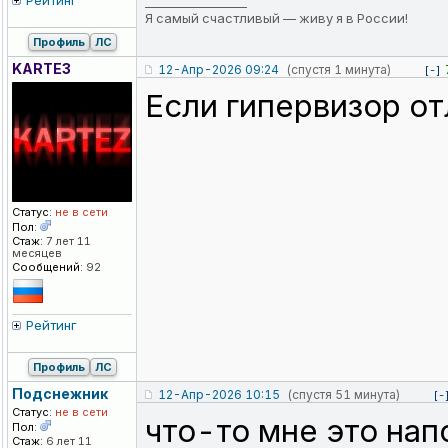
Рейтинг
_________________
Я самый счастливый — живу я в России!
Профиль
ЛС
KARTE3
12-Апр-2026 09:24
(спустя 1 минута)
[-]
Если гипервизор от
Статус:
не в сети
Пол:
Стаж:
7 лет 11
месяцев
Сообщений:
92
Рейтинг
Профиль
ЛС
Подснежник
12-Апр-2026 10:15
(спустя 51 минута)
[-
Статус:
не в сети
что-то мне это нап
Пол:
Стаж:
6 лет 11