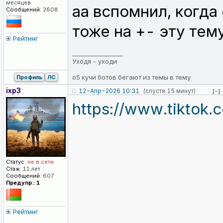
месяцев
аа вспомнил, когда
Сообщений:
2608
тоже на +- эту тем
Рейтинг
_________________
Уходя - уходи
о5 кучи ботов бегают из темы в тему
Профиль
ЛС
ixp3
12-Апр-2026 10:31
(спустя 15 минут)
[-]
https://www.tiktok
Статус:
не в сети
Стаж:
11 лет
Сообщений:
607
Предупр.: 1
Рейтинг