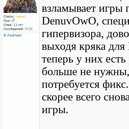
взламывает игры п
Статус:
скрыт
DenuvOwO, специ
Пол:
Стаж:
13 лет
Сообщений:
5731
гипервизора, дово
Рейтинг
выходя кряка для R
теперь у них ест
больше не нужны, 
потребуется фикс
скорее всего снов
игры.