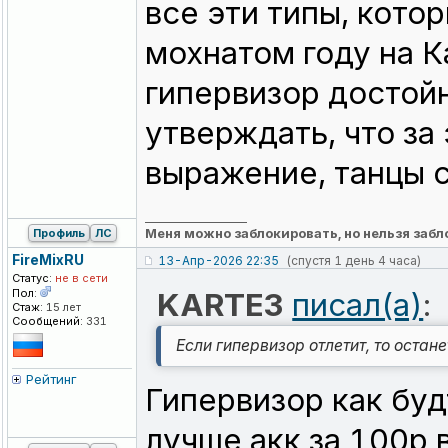
все эти типы, кото
мохнатом году на К
гипервизор достойн
утверждать, что з
выражение, танцы с
_________________
Меня можно заблокировать, но нельзя забл
Профиль
ЛС
FireMixRU
13-Апр-2026 22:35
(спустя 1 день 4 часа)
Статус:
не в сети
Пол:
KARTE3
писал(а)
:
Стаж:
15 лет
Сообщений:
331
Если гипервизор отлетит, то остан
Рейтинг
Гипервизор как буд
лучше акк за 100р 