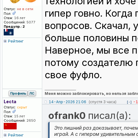
технологией и хоче
Статус:
не в сети
гипер говно. Когда
Пол:
Стаж:
16 лет
вопросов. Скачал, 
Сообщений:
5077
Предупр.: 2
больше половины п
Рейтинг
Наверное, мы все п
потому создателю 
свое фуфло.
_________________
Меня можно заблокировать, но нельзя забл
Профиль
ЛС
Lecta
14-Апр-2026 21:06
(спустя 3 часа)
-1
[-]
Статус:
скрыт
Пол:
ofrank0
писал(а):
Стаж:
15 лет
Сообщений:
2650
Это лишний раз доказывает, почем
играй. А с гипером удивительным
Рейтинг