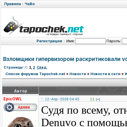
Правила
·
ЧаВо
Регистрация
·
Имя:
Пароль:
Взломщики гипервизором раскритиковали voi
Страницы
:
1
,
2
След.
Список форумов Tapochek.net
»
Новости
»
Новости в сети
»
Автор
EpicOWL
12-Апр-2026 04:45
11
[+]
Судя по всему, 
Denuvo с помощью