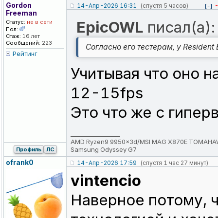
Gordon
14-Апр-2026 16:31
(спустя 5 часов)
[-]
Freeman
EpicOWL
писал(а):
Статус:
не в сети
Пол:
Стаж:
16 лет
Сообщений:
223
Согласно его тестерам, у Resident
Рейтинг
Учитывая что оно н
12-15fps
Это что же с гипер
_________________
AMD Ryzen9 9950x3d/MSI MAG X870E TOMAHAWK 
Samsung Odyssey G7
Профиль
ЛС
ofrank0
14-Апр-2026 17:59
(спустя 1 час 27 минут)
vintencio
Наверное потому, ч