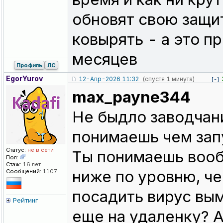
обновят свою защит
ковырять - а это п
месяцев
Профиль
ЛС
EgorYurov
12-Апр-2026 11:32
(спустя 1 минута)
[-]
max_payne344
Не быдло заводчани
понимаешь чем запу
Статус:
не в сети
Ты понимаешь вооб
Пол:
Стаж:
16 лет
ниже по уровню, ч
Сообщений:
1107
посадить вирус вы
Рейтинг
еще на удаленку? А