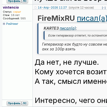
Профиль
ЛС
vintencio
14-Апр-2026 11:27
(спустя 12 часов)
[-]
Статус:
скрыт
Стаж:
16 лет
FireMixRU
писал(а
Сообщений:
585
Рейтинг
KARTE3
писал(а)
:
Если гипервизор отлетит, то останется
Гипервизор как будто ну совсем н
акк за 100р взять
Да нет, не лучше.
Кому хочется вози
А так, смысл именн
Интересно, чего он
Профиль
ЛС