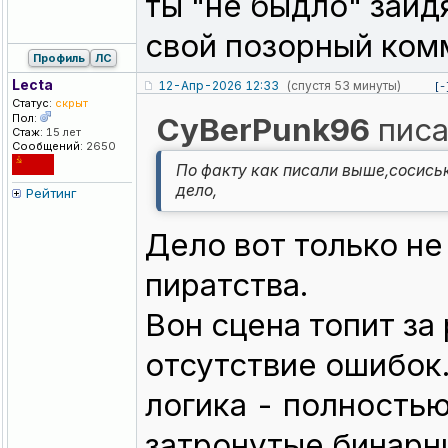
ты "не быдло" зайд
свой позорный ком
Профиль
ЛС
Lecta
12-Апр-2026 12:33
(спустя 53 минуты)
[-
Статус:
скрыт
Пол:
CyBerPunk96
писа
Стаж:
15 лет
Сообщений:
2650
По факту как писали выше,сосиськ
дело,
Рейтинг
Дело вот только не
пиратства.
Вон сцена топит за
отсутствие ошибок.
логика - полностью
затронутые бинарн