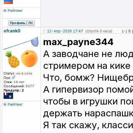
Рейтинг
Профиль
ЛС
ofrank0
12-Апр-2026 17:47
(спустя 3 часа)
9
[-]
max_payne344
А заводчане не люд
стримером на кике
Статус:
не в сети
Что, бомж? Нищебр
Пол:
Стаж:
16 лет
А гипервизор помой
Сообщений:
5077
Предупр.: 2
чтобы в игрушки по
Рейтинг
держать нараспашку
Я так скажу, класс