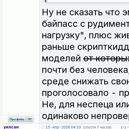
Ну не сказать что 
байпасс с рудимент
нагрузку", плюс жи
раньше скрипткидд
моделей
от которы
почти без человека,
среде снижать свою
проголосовало - пр
Не, для неспеца или 
одинаково непровер
Профиль
ЛС
уилсан
15-Апр-2026 04:33
(спустя 7 часов)
[-]