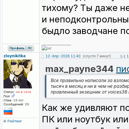
тихому? Ты даже не
и неподконтрольный
быдло заводчане п
_________________
Профиль
ЛС
zloynikitka
12-Апр-2026 11:40
(спустя 7 минут)
1
[-]
max_payne344
пи
Все правильно написали за взлома
тысяч в месяц и ни в чем не разби
правленный экзешник от voices38 
Статус:
не в сети
Пол:
Стаж:
16 лет
Сообщений:
39
Как же удивляют по
ПК или ноутбук или
Рейтинг