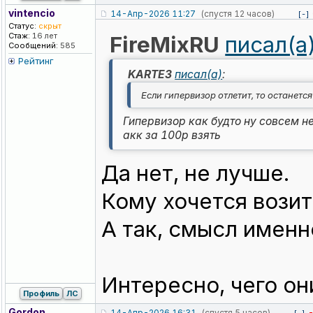
vintencio
14-Апр-2026 11:27
(спустя 12 часов)
[-]
Статус:
скрыт
Стаж:
16 лет
FireMixRU
писал(а
Сообщений:
585
Рейтинг
KARTE3
писал(а)
:
Если гипервизор отлетит, то останется
Гипервизор как будто ну совсем н
акк за 100р взять
Да нет, не лучше.
Кому хочется вози
А так, смысл именн
Интересно, чего он
Профиль
ЛС
Gordon
14-Апр-2026 16:31
(спустя 5 часов)