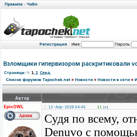
Правила
·
ЧаВо
Регистрация
·
Имя:
Пароль:
Взломщики гипервизором раскритиковали voi
Страницы
:
1
,
2
След.
Список форумов Tapochek.net
»
Новости
»
Новости в сети
»
Автор
EpicOWL
12-Апр-2026 04:45
11
[+]
Судя по всему, 
Denuvo с помощью