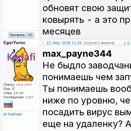
обновят свою защит
ковырять - а это п
месяцев
Профиль
ЛС
EgorYurov
12-Апр-2026 11:32
(спустя 1 минута)
[-]
max_payne344
Не быдло заводчани
понимаешь чем запу
Статус:
не в сети
Ты понимаешь вооб
Пол:
Стаж:
16 лет
ниже по уровню, ч
Сообщений:
1107
посадить вирус вы
Рейтинг
еще на удаленку? А