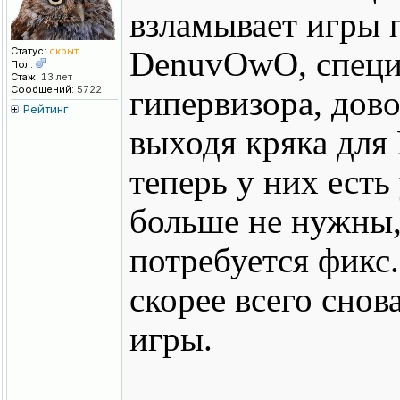
взламывает игры п
Статус:
скрыт
DenuvOwO, специ
Пол:
Стаж:
13 лет
Сообщений:
5722
гипервизора, дово
Рейтинг
выходя кряка для R
теперь у них ест
больше не нужны, 
потребуется фикс
скорее всего снов
игры.