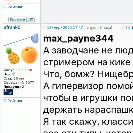
Рейтинг
Профиль
ЛС
ofrank0
12-Апр-2026 17:47
(спустя 3 часа)
9
[-]
max_payne344
А заводчане не люд
стримером на кике
Статус:
не в сети
Что, бомж? Нищебр
Пол:
Стаж:
16 лет
А гипервизор помой
Сообщений:
5077
Предупр.: 2
чтобы в игрушки по
Рейтинг
держать нараспашку
Я так скажу, класс