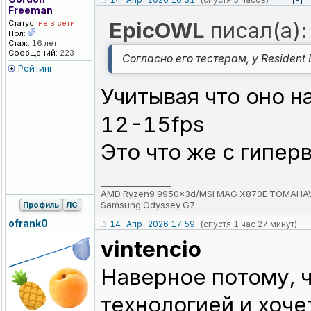
[-]
Freeman
EpicOWL
писал(а):
Статус:
не в сети
Пол:
Стаж:
16 лет
Сообщений:
223
Согласно его тестерам, у Resident
Рейтинг
Учитывая что оно н
12-15fps
Это что же с гипер
_________________
AMD Ryzen9 9950x3d/MSI MAG X870E TOMAHAWK 
Samsung Odyssey G7
Профиль
ЛС
ofrank0
14-Апр-2026 17:59
(спустя 1 час 27 минут)
vintencio
Наверное потому, ч
технологией и хоче