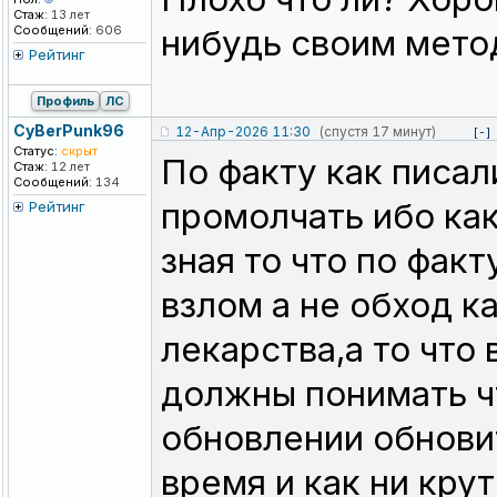
Стаж:
13 лет
Сообщений:
606
нибудь своим мето
Рейтинг
Профиль
ЛС
CyBerPunk96
12-Апр-2026 11:30
(спустя 17 минут)
[-]
Статус:
скрыт
По факту как писа
Стаж:
12 лет
Сообщений:
134
промолчать ибо как
Рейтинг
зная то что по фак
взлом а не обход к
лекарства,а то что
должны понимать чт
обновлении обновит
время и как ни кру