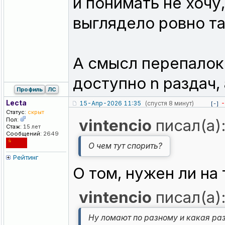
и понимать не хочу,
выглядело ровно та
А смысл перепалок 
доступно n раздач, 
Профиль
ЛС
Lecta
15-Апр-2026 11:35
(спустя 8 минут)
-
[-]
Статус:
скрыт
Пол:
vintencio
писал(а)
Стаж:
15 лет
Сообщений:
2649
О чем тут спорить?
Рейтинг
О том, нужен ли на
vintencio
писал(а)
Ну ломают по разному и какая ра