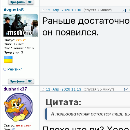
Профиль
ЛС
AvgustoS
12-Апр-2026 10:38
(спустя 7 минут)
3
[-]
Раньше достаточно
он появился.
Статус:
скрыт
Стаж:
12 лет
Сообщений:
1988
Предупр.: 1
Рейтинг
Профиль
ЛС
dusharik37
12-Апр-2026 11:13
(спустя 35 минут)
[-]
Цитата:
А пользователям остается лишь вы
Статус:
не в сети
Плохо что ли? Хор
Пол: