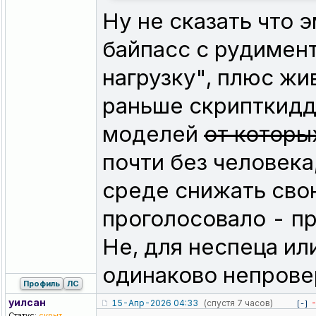
Ну не сказать что 
байпасс с рудимент
нагрузку", плюс жи
раньше скрипткидд
моделей
от которы
почти без человека,
среде снижать свою
проголосовало - пр
Не, для неспеца или 
одинаково непровер
Профиль
ЛС
уилсан
15-Апр-2026 04:33
(спустя 7 часов)
[-]
Статус:
скрыт