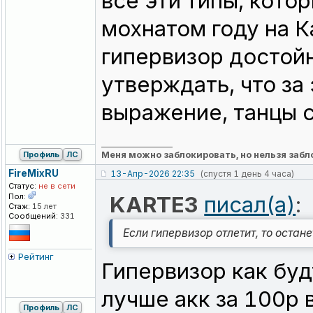
все эти типы, кото
мохнатом году на К
гипервизор достойн
утверждать, что з
выражение, танцы с
_________________
Меня можно заблокировать, но нельзя забл
Профиль
ЛС
FireMixRU
13-Апр-2026 22:35
(спустя 1 день 4 часа)
Статус:
не в сети
Пол:
KARTE3
писал(а)
:
Стаж:
15 лет
Сообщений:
331
Если гипервизор отлетит, то остан
Рейтинг
Гипервизор как буд
лучше акк за 100р 
Профиль
ЛС