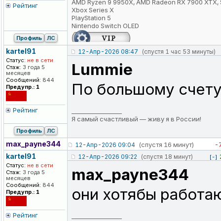
AMD Ryzen 9 9950X, AMD Radeon RX 7900 XTX, 
Рейтинг
Xbox Series X
PlayStation 5
Nintendo Switch OLED
Профиль
ЛС
kartel91
12-Апр-2026 08:47
(спустя 1 час 53 минуты)
Статус:
не в сети
Lummie
Стаж:
3 года 5
месяцев
Сообщений:
844
По большому счету 
Предупр.: 1
Рейтинг
_________________
Я самый счастливый — живу я в России!
Профиль
ЛС
max_payne344
(спустя 16 минут)
-
12-Апр-2026 09:04
kartel91
12-Апр-2026 09:22
(спустя 18 минут)
[-]
Статус:
не в сети
max_payne344
Стаж:
3 года 5
месяцев
Сообщений:
844
они хотябы работаю
Предупр.: 1
Рейтинг
_________________