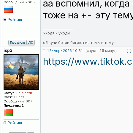
аа вспомнил, когда
Сообщений:
2608
тоже на +- эту тем
Рейтинг
_________________
Уходя - уходи
о5 кучи ботов бегают из темы в тему
Профиль
ЛС
ixp3
12-Апр-2026 10:31
(спустя 15 минут)
[-]
https://www.tiktok
Статус:
не в сети
Стаж:
11 лет
Сообщений:
607
Предупр.: 1
Рейтинг