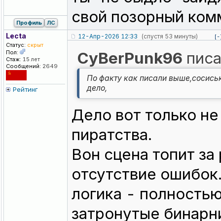
свой позорный ком
Профиль
ЛС
Lecta
12-Апр-2026 12:33
(спустя 53 минуты)
[-
Статус:
скрыт
Пол:
CyBerPunk96
писа
Стаж:
15 лет
Сообщений:
2649
По факту как писали выше,сосиськ
дело,
Рейтинг
Дело вот только не
пиратства.
Вон сцена топит за
отсутствие ошибок.
логика - полностью
затронутые бинарн