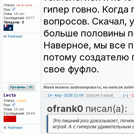
Статус:
не в сети
гипер говно. Когда
Пол:
Стаж:
16 лет
вопросов. Скачал, 
Сообщений:
5077
Предупр.: 2
больше половины п
Рейтинг
Наверное, мы все п
потому создателю 
свое фуфло.
_________________
Меня можно заблокировать, но нельзя забл
Профиль
ЛС
Lecta
14-Апр-2026 21:06
(спустя 3 часа)
-1
[-]
Статус:
скрыт
Пол:
ofrank0
писал(а):
Стаж:
15 лет
Сообщений:
2649
Это лишний раз доказывает, почем
играй. А с гипером удивительным
Рейтинг