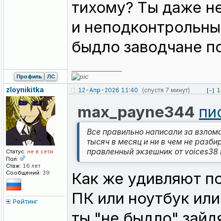
тихому? Ты даже не
и неподконтрольный
быдло заводчане п
_________________
Профиль
ЛС
zloynikitka
12-Апр-2026 11:40
(спустя 7 минут)
1
[-]
max_payne344
пи
Все правильно написали за взлома
тысяч в месяц и ни в чем не разби
правленный экзешник от voices38 
Статус:
не в сети
Пол:
Стаж:
16 лет
Сообщений:
39
Как же удивляют по
ПК или ноутбук или
Рейтинг
ты "не быдло" зайд