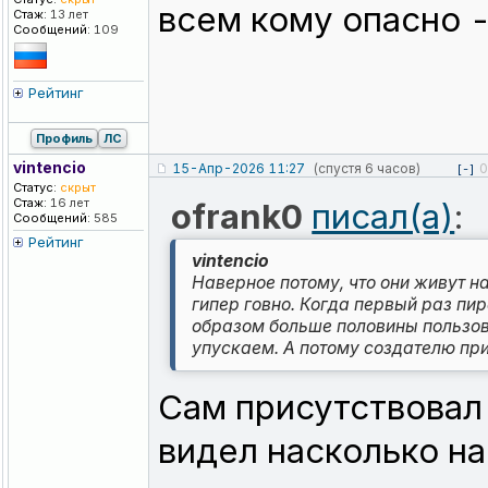
всем кому опасно -
Стаж:
13 лет
Сообщений:
109
Рейтинг
Профиль
ЛС
vintencio
15-Апр-2026 11:27
(спустя 6 часов)
0
[-]
Статус:
скрыт
Стаж:
16 лет
ofrank0
писал(а)
:
Сообщений:
585
Рейтинг
vintencio
Наверное потому, что они живут на
гипер говно. Когда первый раз пир
образом больше половины пользов
упускаем. А потому создателю при
Сам присутствовал
видел насколько на