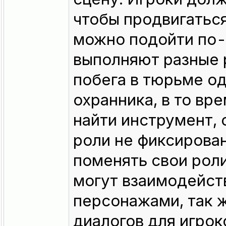
чтобы продвигаться
можно подойти по-
выполняют разные 
побега в тюрьме о
охранника, в то вр
найти инструмент,
роли не фиксирован
поменять свои рол
могут взаимодейст
персонажами, так 
диалогов для игрок