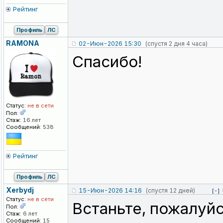
Рейтинг
Профиль
ЛС
RAMONA
02-Июн-2026 15:30
(спустя 2 дня 4 часа)
Спасибо!
Статус:
не в сети
Пол:
Стаж:
16 лет
Сообщений:
538
Рейтинг
Профиль
ЛС
Xerbydj
15-Июн-2026 14:16
(спустя 12 дней)
[-]
Статус:
не в сети
Встаньте, пожалуйс
Пол:
Стаж:
6 лет
Сообщений:
15