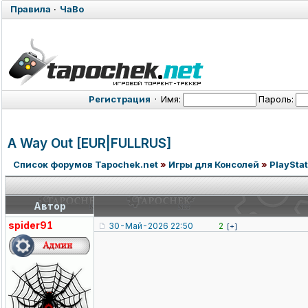
Правила
·
ЧаВо
Регистрация
·
Имя:
Пароль:
A Way Out [EUR|FULLRUS]
Список форумов Tapochek.net
»
Игры для Консолей
»
PlayStat
Автор
spider91
30-Май-2026 22:50
2
[+]