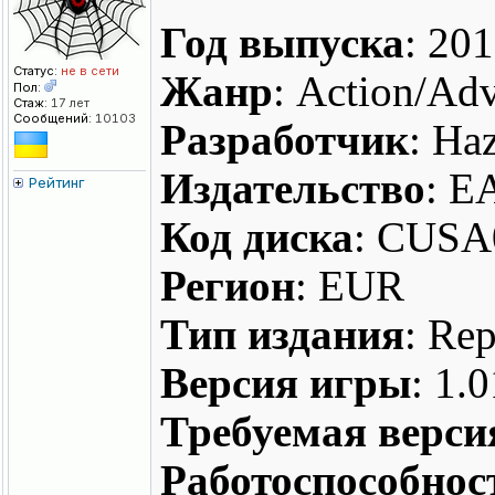
Год выпуска
: 20
Статус:
не в сети
Жанр
: Action/Ad
Пол:
Стаж:
17 лет
Сообщений:
10103
Разработчик
: Ha
Издательство
: E
Рейтинг
Код диска
: CUSA
Регион
: EUR
Тип издания
: Re
Версия игры
: 1.0
Требуемая верс
Работоспособнос