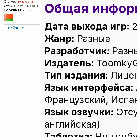
Статус:
не в сети
Общая инфор
Стаж:
9 лет 1 месяц
Сообщений:
99
Дата выхода игр:
2
Рейтинг
Жанр:
Разные
Разработчик:
Разн
Издатель:
Toomky
Тип издания:
Лице
Язык интерфейса:
Французский, Испа
Язык озвучки:
Отсу
английская)
Таблетка:
Не требу