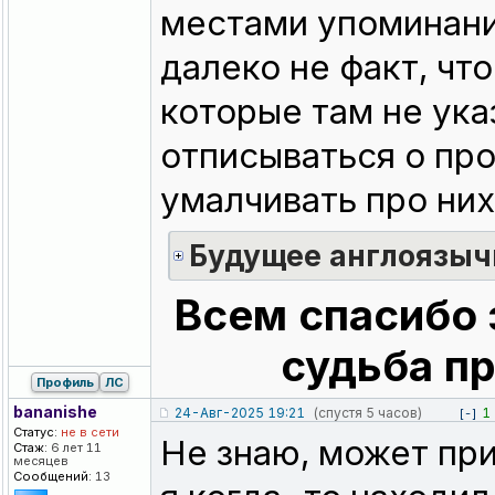
местами упоминани
далеко не факт, чт
которые там не ука
отписываться о про
умалчивать про них
Будущее англоязыч
Всем спасибо 
судьба пр
Профиль
ЛС
bananishe
24-Авг-2025 19:21
(спустя 5 часов)
1
[-]
Статус:
не в сети
Не знаю, может пр
Стаж:
6 лет 11
месяцев
Сообщений:
13