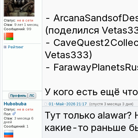
- ArcanaSandsofDest
Статус:
не в сети
Стаж:
9 лет 1 месяц
(поделился Vetas3
Сообщений:
99
- CaveQuest2Collec
Рейтинг
Vetas333)
- FarawayPlanetsRu
У кого есть ещё чт
Профиль
ЛС
Hubobuba
01-Май-2026 21:17
(спустя 3 месяца 3 дня)
Статус:
не в сети
Тут только alawar?
Пол:
Стаж:
3 месяца 6
дней
какие-то раньше бы
Сообщений:
1