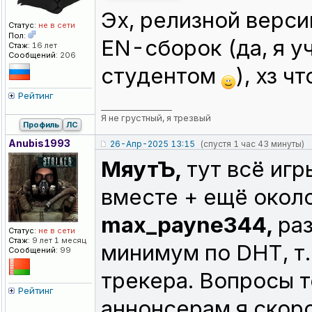
Эх, релизной верси
Статус:
не в сети
Пол:
EN-сборок (да, я у
Стаж:
16 лет
Сообщений:
206
студентом
), хз ч
Рейтинг
_________________
Я не грустный, я трезвый
Профиль
ЛС
Anubis1993
26-Апр-2025 13:15
(спустя 1 час 43 минуты)
МяутЪ,
тут всё игр
вместе + ещё около
max_payne344,
раз
Статус:
не в сети
Стаж:
9 лет 1 месяц
минимум по DHT, т.
Сообщений:
99
трекера. Вопросы т
Рейтинг
аннонсерам я скор