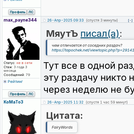
Профиль
ЛС
max_payne344
26-Апр-2025 09:33
(спустя 3 минуты)
[-]
МяутЪ
писал(а)
:
чем отличается от соседних раздач?
https://tapochek.net/viewtopic.php?p=2914
Тут все в одной раз
Статус:
не в сети
Стаж:
3 года 3
месяца
эту раздачу никто 
Сообщений:
79
Рейтинг
через неделю не б
Профиль
ЛС
KoMaTo3
26-Апр-2025 11:32
(спустя 1 час 59 минут)
Цитата:
FairyWords