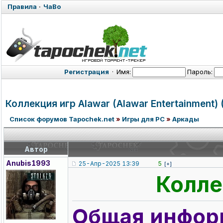
Правила
·
ЧаВо
Регистрация
·
Имя:
Пароль:
Коллекция игр Alawar (Alawar Entertainmen
t)
Список форумов Tapochek.net
»
Игры для PC
»
Аркады
Автор
Anubis1993
25-Апр-2025 13:39
5
[+]
Колле
Общая инфор