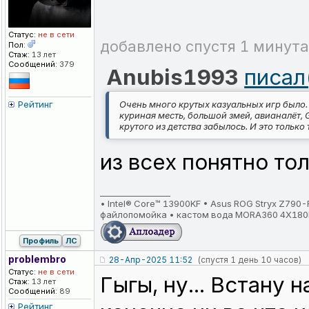
Статус:
не в сети
добавлено спустя 1 минута
Пол:
Стаж:
13 лет
Сообщений:
379
Anubis1993
писал
Рейтинг
Очень много крутых казуальных игр было
куриная месть, большой змей, авианалёт, G
крутого из детства забылось. И это только 
из всех понятно то
_________________
• Intel® Core™ 13900KF • Asus ROG Stryx Z79
файлопомойка • кастом вода MORA360 4X180
Профиль
ЛС
problembro
28-Апр-2025 11:52
(спустя 1 день 10 часов)
Статус:
не в сети
Гыгы, ну... Встану 
Стаж:
13 лет
Сообщений:
89
Рейтинг