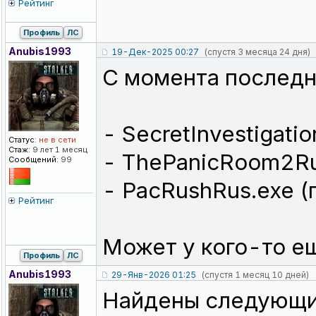
Рейтинг
Профиль
ЛС
Anubis1993
19-Дек-2025 00:27
(спустя 3 месяца 24 дня)
С момента последн
- SecretInvestigat
Статус:
не в сети
Стаж:
9 лет 1 месяц
- ThePanicRoom2Ru
Сообщений:
99
- PacRushRus.exe (
Рейтинг
Может у кого-то е
Профиль
ЛС
Anubis1993
29-Янв-2026 01:25
(спустя 1 месяц 10 дней)
Найдены следующи