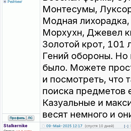
Рейтинг
Монтесумы, Луксор
Модная лихорадка,
Морхухн, Джевел кв
Золотой крот, 101 
Гений обороны. Но
было. Можете прос
и посмотреть, что 
поиска предметов е
Казуальные и макс
весят немного и он
Профиль
ЛС
Stalkernike
09-Май-2025 12:17
(спустя 10 дней)
[-]