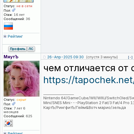
Статус:
не в сети
Пол:
Стаж:
16 лет
Сообщений:
36
Рейтинг
Профиль
ЛС
МяутЪ
26-Апр-2025 09:30
(спустя 3 минуты)
[-]
чем отличается от 
https://tapochek.n
_________________
Nintendo 64/GameCube/WII/WIIU/SwitchOled/
Статус:
скрыт
Mini/SNES Mini---PlayStation 2 Fat/3 Fat/4 Pro
Пол:
КартЪ/РингфитЪ/Гейм&Вотч марио/зельда
Стаж:
7 лет 6
месяцев
Сообщений:
625
Рейтинг