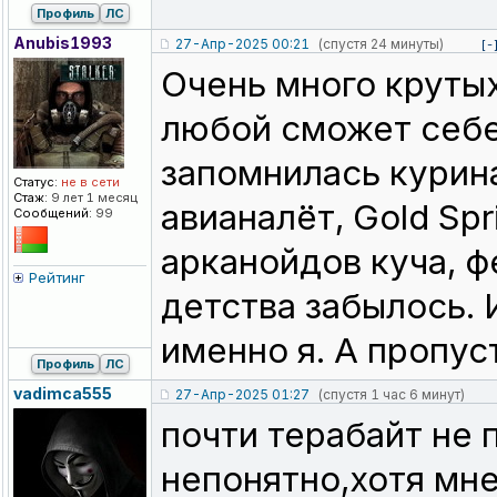
Профиль
ЛС
Anubis1993
27-Апр-2025 00:21
(спустя 24 минуты)
[-
Очень много круты
любой сможет себе
запомнилась курина
Статус:
не в сети
Стаж:
9 лет 1 месяц
авианалёт, Gold Spr
Сообщений:
99
арканойдов куча, ф
Рейтинг
детства забылось. И
именно я. А пропус
Профиль
ЛС
vadimca555
27-Апр-2025 01:27
(спустя 1 час 6 минут)
почти терабайт не 
непонятно,хотя мне