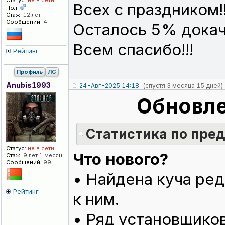
Статус:
не в сети
Всех с праздником!
Пол:
Стаж:
12 лет
Сообщений:
4
Осталось 5% докач
Всем спасибо!!!
Рейтинг
Профиль
ЛС
Anubis1993
24-Авг-2025 14:18
(спустя 3 месяца 15 дней)
Обновле
Cтатистика по пре
Статус:
не в сети
Что нового?
Стаж:
9 лет 1 месяц
Сообщений:
99
• Найдена куча ред
Рейтинг
к ним.
• Ряд установщиков