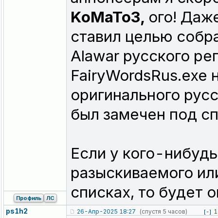
KoMaTo3,
ого! Даж
ставил целью собр
Alawar русского ре
FairyWordsRus.exe 
оригинального русс
был замечен под 
Если у кого-нибудь
разыскиваемого или
списках, то будет 
Профиль
ЛС
ps1h2
26-Апр-2025 18:27
(спустя 5 часов)
1
[-]