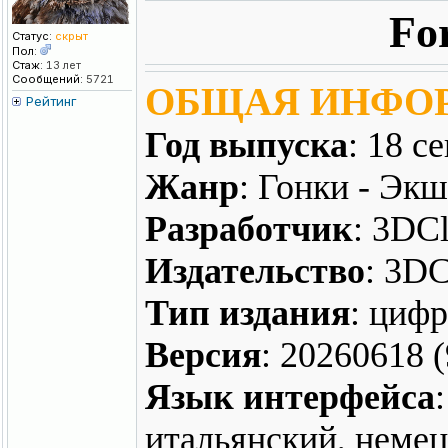
Fo
Статус:
скрыт
Пол:
Стаж:
13 лет
Сообщений:
5721
ОБЩАЯ ИНФО
Рейтинг
Год выпуска
: 18 с
Жанр
: Гонки - Экш
Разработчик
: 3DC
Издательство
: 3DC
Тип издания
: цифр
Версия
: 20260618 
Язык интерфейса
итальянский, немец