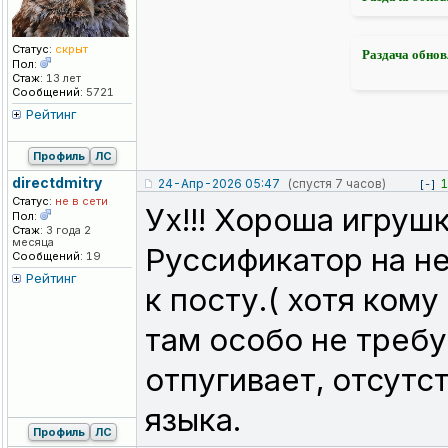
Статус:
скрыт
Раздача обнов
Пол:
Стаж:
13 лет
Сообщений:
5721
Рейтинг
Профиль
ЛС
directdmitry
24-Апр-2026 05:47
(спустя 7 часов)
1
[-]
Статус:
не в сети
Ух!!! Хороша игрушк
Пол:
Стаж:
3 года 2
месяца
Руссификатор на не
Сообщений:
19
Рейтинг
к посту.( хотя кому 
там особо не требу
отпугивает, отсутс
языка.
Профиль
ЛС