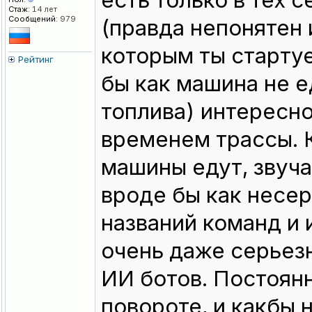
есть только в тех 
Стаж:
14 лет
Сообщений:
979
(правда непонятен 
которым ты стартуе
Рейтинг
бы как машина не 
топлива) интересн
временем трассы. 
машины едут, звуча
вроде бы как несер
названий команд и 
очень даже серьезн
ИИ ботов. Постоян
повороте, и какбы 