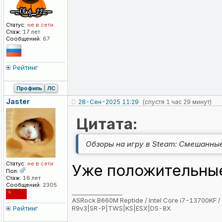
Статус:
не в сети
Стаж:
17 лет
Сообщений:
67
Рейтинг
Профиль
ЛС
Jaster
28-Сен-2025 11:29
(спустя 1 час 29 минут)
Цитата:
Обзоры на игру в Steam: Смешанны
Статус:
не в сети
Уже положительные
Пол:
Стаж:
16 лет
Сообщений:
2305
_________________
ASRock B660M Reptide / Intel Core i7-13700KF /
Рейтинг
R9v3|SR-P|TWS|KS|ESX|DS-8X