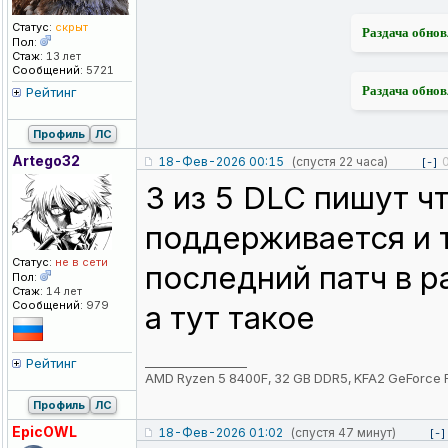
Статус:
скрыт
Раздача обнов
Пол:
Стаж:
13 лет
Сообщений:
5721
Раздача обнов
Рейтинг
Профиль
ЛС
Artego32
18-Фев-2026 00:15
(спустя 22 часа)
[-]
3 из 5 DLC пишут ч
поддерживается и 
Статус:
не в сети
последний патч в р
Пол:
Стаж:
14 лет
Сообщений:
979
а тут такое
_________________
Рейтинг
AMD Ryzen 5 8400F, 32 GB DDR5, KFA2 GeForce 
Профиль
ЛС
EpicOWL
18-Фев-2026 01:02
(спустя 47 минут)
[-]