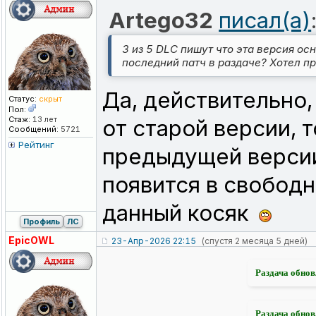
Artego32
писал(а)
3 из 5 DLC пишут что эта версия ос
последний патч в раздаче? Хотел пр
Да, действительно,
Статус:
скрыт
Пол:
Стаж:
13 лет
от старой версии, 
Сообщений:
5721
Рейтинг
предыдущей версии
появится в свобод
данный косяк
Профиль
ЛС
EpicOWL
23-Апр-2026 22:15
(спустя 2 месяца 5 дней)
Раздача обнов
Раздача обнов