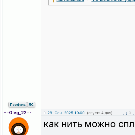
Профиль
ЛС
-=Oleg_22=-
28-Сен-2025 10:00
(спустя 4 дня)
0
[-]
[
как нить можно спл