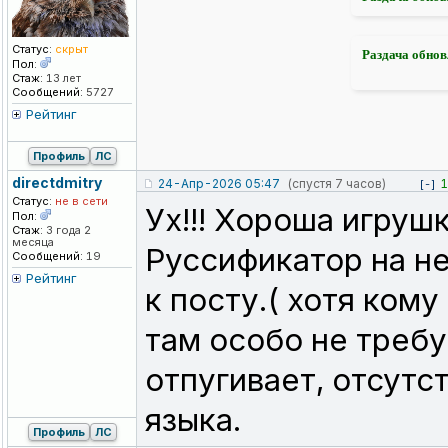
Статус:
скрыт
Раздача обнов
Пол:
Стаж:
13 лет
Сообщений:
5727
Рейтинг
Профиль
ЛС
directdmitry
24-Апр-2026 05:47
(спустя 7 часов)
1
[-]
Статус:
не в сети
Ух!!! Хороша игрушк
Пол:
Стаж:
3 года 2
месяца
Руссификатор на не
Сообщений:
19
Рейтинг
к посту.( хотя кому 
там особо не требу
отпугивает, отсутс
языка.
Профиль
ЛС