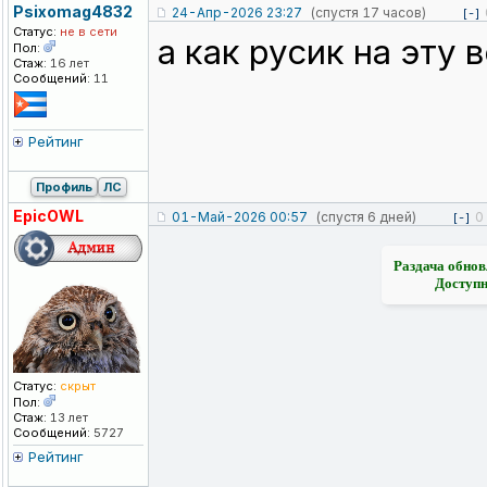
Psixomag4832
24-Апр-2026 23:27
(спустя 17 часов)
[-]
Статус:
не в сети
а как русик на эту
Пол:
Стаж:
16 лет
Сообщений:
11
Рейтинг
Профиль
ЛС
EpicOWL
01-Май-2026 00:57
(спустя 6 дней)
0
[-]
Раздача обнов
Доступн
Статус:
скрыт
Пол:
Стаж:
13 лет
Сообщений:
5727
Рейтинг