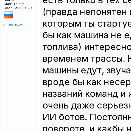
есть только в тех 
Стаж:
14 лет
Сообщений:
979
(правда непонятен 
которым ты стартуе
Рейтинг
бы как машина не 
топлива) интересн
временем трассы. 
машины едут, звуча
вроде бы как несер
названий команд и 
очень даже серьезн
ИИ ботов. Постоян
повороте, и какбы 