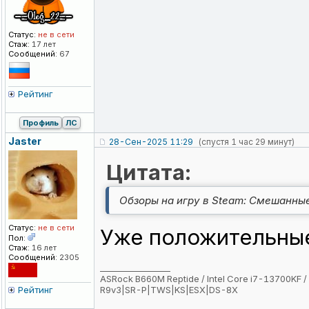
Статус:
не в сети
Стаж:
17 лет
Сообщений:
67
Рейтинг
Профиль
ЛС
Jaster
28-Сен-2025 11:29
(спустя 1 час 29 минут)
Цитата:
Обзоры на игру в Steam: Смешанны
Статус:
не в сети
Уже положительные
Пол:
Стаж:
16 лет
Сообщений:
2305
_________________
ASRock B660M Reptide / Intel Core i7-13700KF /
Рейтинг
R9v3|SR-P|TWS|KS|ESX|DS-8X