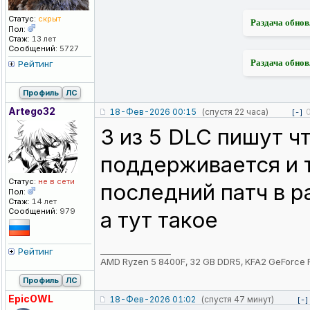
Статус:
скрыт
Раздача обнов
Пол:
Стаж:
13 лет
Сообщений:
5727
Раздача обнов
Рейтинг
Профиль
ЛС
Artego32
18-Фев-2026 00:15
(спустя 22 часа)
[-]
3 из 5 DLC пишут ч
поддерживается и 
Статус:
не в сети
последний патч в р
Пол:
Стаж:
14 лет
Сообщений:
979
а тут такое
_________________
Рейтинг
AMD Ryzen 5 8400F, 32 GB DDR5, KFA2 GeForce 
Профиль
ЛС
EpicOWL
18-Фев-2026 01:02
(спустя 47 минут)
[-]