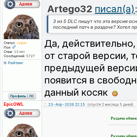
Artego32
писал(а)
3 из 5 DLC пишут что эта версия ос
последний патч в раздаче? Хотел пр
Да, действительно,
Статус:
скрыт
Пол:
Стаж:
13 лет
от старой версии, 
Сообщений:
5727
Рейтинг
предыдущей версии
появится в свобод
данный косяк
Профиль
ЛС
EpicOWL
23-Апр-2026 22:15
(спустя 2 месяца 5 дней)
Раздача обнов
Раздача обнов