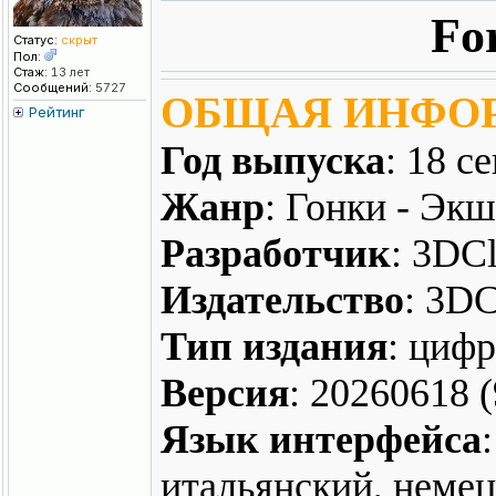
Fo
Статус:
скрыт
Пол:
Стаж:
13 лет
Сообщений:
5727
ОБЩАЯ ИНФО
Рейтинг
Год выпуска
: 18 с
Жанр
: Гонки - Экш
Разработчик
: 3DC
Издательство
: 3DC
Тип издания
: цифр
Версия
: 20260618 
Язык интерфейса
итальянский, немец