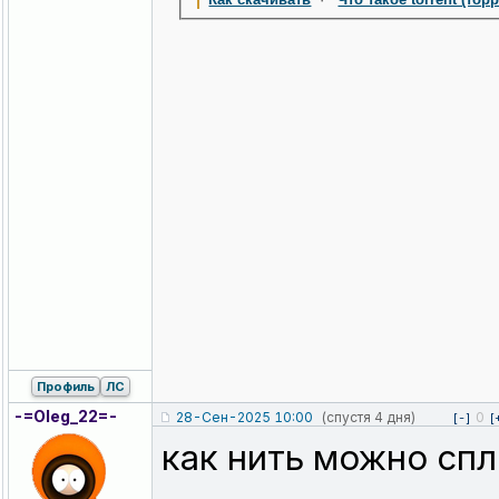
Профиль
ЛС
-=Oleg_22=-
28-Сен-2025 10:00
(спустя 4 дня)
0
[-]
[
как нить можно спл