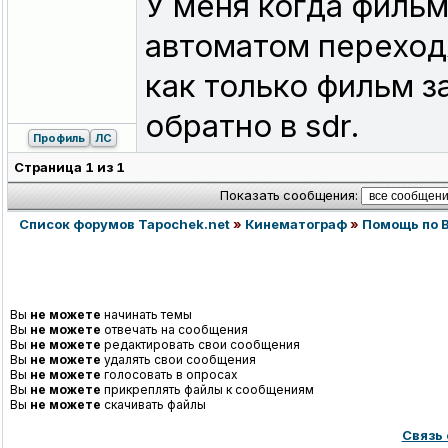
У меня когда фильм 
есть ли разница межд
автоматом переход
фильм в hdr, телевиз
как только фильм 
режим, но что-то осо
обратно в sdr.
В Windows 11 нужно еще включать HDR. Пок
Профиль
ЛС
Страница
1
из
1
Показать сообщения:
Список форумов Tapochek.net
»
Кинематограф
»
Помощь по 
Вы
не можете
начинать темы
Вы
не можете
отвечать на сообщения
Вы
не можете
редактировать свои сообщения
Вы
не можете
удалять свои сообщения
Вы
не можете
голосовать в опросах
Вы
не можете
прикреплять файлы к сообщениям
Вы
не можете
скачивать файлы
Связь