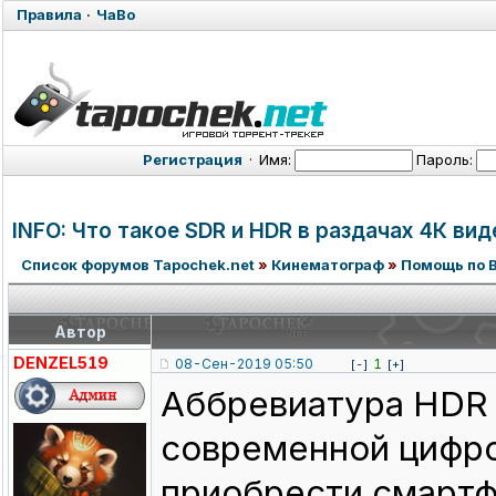
Правила
·
ЧаВо
Регистрация
·
Имя:
Пароль:
INFO: Что такое SDR и HDR в раздачах 4К вид
Список форумов Tapochek.net
»
Кинематограф
»
Помощь по 
Автор
DENZEL519
08-Сен-2019 05:50
1
[-]
[+]
Аббревиатура HDR 
современной цифро
приобрести смартф