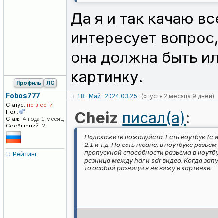
Да я и так качаю вс
интересует вопрос,
она должна быть ил
картинку.
Профиль
ЛС
Fobos777
18-Май-2024 03:25
(спустя 2 месяца 9 дней)
Статус:
не в сети
Пол:
Cheiz
писал(а)
:
Стаж:
4 года 1 месяц
Сообщений:
2
Подскажите пожалуйста. Есть ноутбук (с wi
2.1 и т.д. Но есть нюанс, в ноутбуке разьё
пропускной способности разьёма в ноутбук
Рейтинг
разница между hdr и sdr видео. Когда зап
то особой разницы я не вижу в картинке.