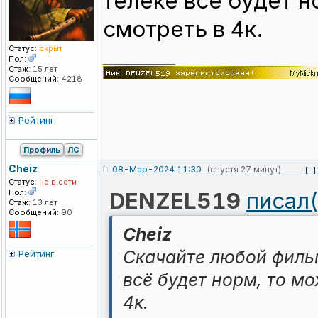
телеке всё будет н
смотреть в 4к.
Статус:
скрыт
Пол:
_________________
Стаж:
15 лет
Сообщений:
4218
Рейтинг
Профиль
ЛС
Cheiz
08-Мар-2024 11:30
(спустя 27 минут)
[-]
Статус:
не в сети
Пол:
DENZEL519
писал(
Стаж:
13 лет
Сообщений:
90
Cheiz
Скачайте любой фильм
Рейтинг
всё будет норм, то м
4к.