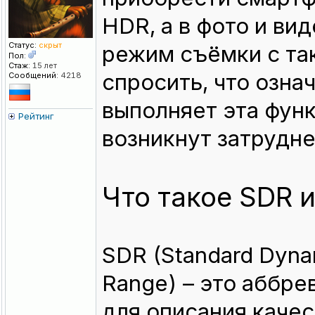
HDR, а в фото и ви
Статус:
скрыт
режим съёмки с та
Пол:
Стаж:
15 лет
спросить, что озна
Сообщений:
4218
выполняет эта функ
Рейтинг
возникнут затрудне
Что такое SDR 
SDR (Standard Dyna
Range) – это аббре
для описания каче