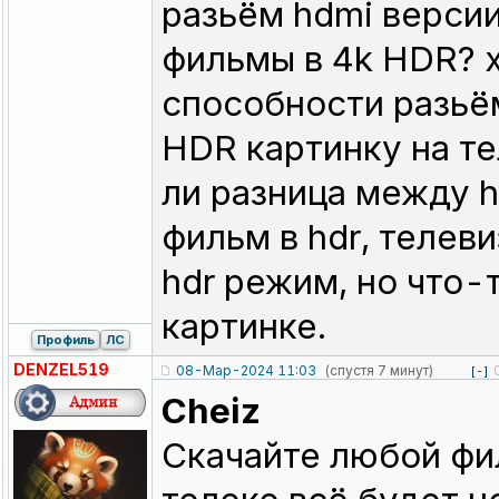
разьём hdmi версии
фильмы в 4k HDR? 
способности разьё
HDR картинку на те
ли разница между h
фильм в hdr, телев
hdr режим, но что-
картинке.
Профиль
ЛС
DENZEL519
08-Мар-2024 11:03
(спустя 7 минут)
[-]
Cheiz
Скачайте любой фил