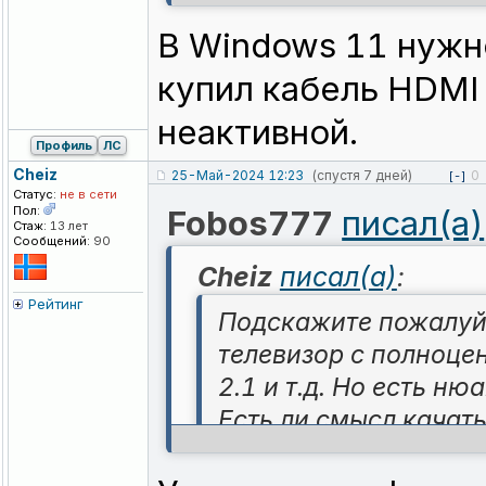
В Windows 11 нужн
купил кабель HDMI 
неактивной.
Профиль
ЛС
Cheiz
25-Май-2024 12:23
(спустя 7 дней)
0
[-]
Статус:
не в сети
Пол:
Fobos777
писал(а)
Стаж:
13 лет
Сообщений:
90
Cheiz
писал(а)
:
Рейтинг
Подскажите пожалуйст
телевизор с полноцен
2.1 и т.д. Но есть ню
Есть ли смысл качать
пропускной способно
передавать HDR карт