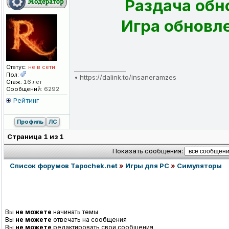
Раздача обн
Игра обновле
Статус:
не в сети
_________________
Пол:
•
https://dalink.to/insaneramzes
Стаж:
16 лет
Сообщений:
6292
Рейтинг
Профиль
ЛС
Страница
1
из
1
Показать сообщения:
Список форумов Tapochek.net
»
Игры для PC
»
Симуляторы
Вы
не можете
начинать темы
Вы
не можете
отвечать на сообщения
Вы
не можете
редактировать свои сообщения