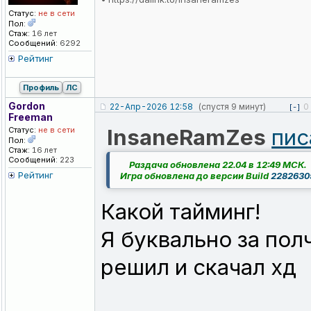
Статус:
не в сети
Пол:
Стаж:
16 лет
Сообщений:
6292
Рейтинг
Профиль
ЛС
Gordon
22-Апр-2026 12:58
(спустя 9 минут)
0
[-]
Freeman
InsaneRamZes
пис
Статус:
не в сети
Пол:
Стаж:
16 лет
Сообщений:
223
Раздача обновлена 22.04 в 12:49 МСК.
Рейтинг
Игра обновлена до версии Build
2282630
Какой тайминг!
Я буквально за пол
решил и скачал хд