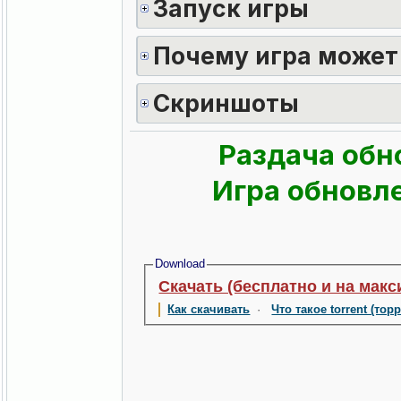
Запуск игры
Почему игра может
Скриншоты
Раздача обн
Игра обновле
Download
Скачать (бесплатно и на макс
Как скачивать
·
Что такое torrent (тор