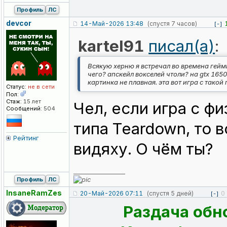
Профиль
ЛС
devcor
14-Май-2026 13:48
(спустя 7 часов)
[-]
kartel91
писал(а)
:
Всякую херню я встречал во времена гейми
чего? апскейл вокселей чтоли? на gtx 165
картинка не плавная. эта вот игра с такой г
Статус:
не в сети
Пол:
Стаж:
15 лет
Чел, если игра с ф
Сообщений:
504
типа Teardown, то в
Рейтинг
видяху. О чём ты?
_________________
Профиль
ЛС
InsaneRamZes
20-Май-2026 07:11
(спустя 5 дней)
0
[-]
Раздача обн