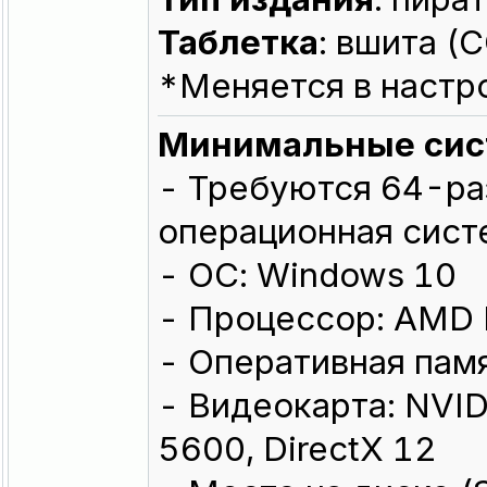
Таблeтка
: вшита (
*Меняется в настр
Минимальные сис
- Требуются 64-ра
операционная сист
- ОС: Windows 10
- Процессор: AMD R
- Оперативная пам
- Видеокарта: NVI
5600, DirectX 12