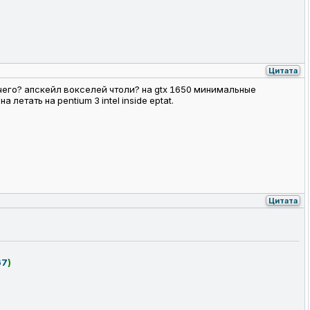
Цитата
 чего? апскейл вокселей чтоли? на gtx 1650 минимальные
летать на pentium 3 intel inside eptat.
Цитата
67
)