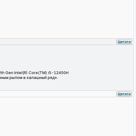
Цитата
2th Gen Intel(R) Core(TM) i5-12450H
виным рылом в калашный ряд».
Цитата