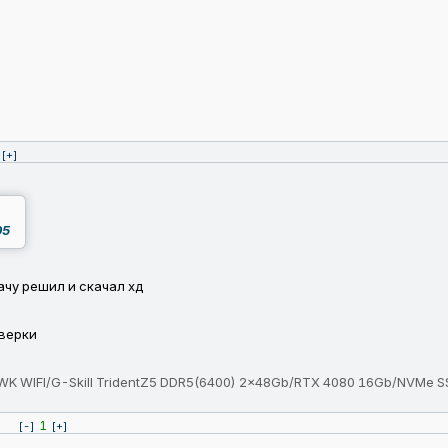
[+]
05
ачу решил и скачал хд
оверки
 WIFI/G-Skill TridentZ5 DDR5(6400) 2x48Gb/RTX 4080 16Gb/NVMe S
1
[-]
[+]