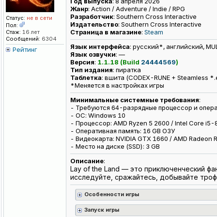
Год выпуска
: 8 апреля 2026
Жанр
: Action / Adventure / Indie / RPG
Разработчик
: Southern Cross Interactive
Статус:
не в сети
Издательство
: Southern Cross Interactive
Пол:
Страница в магазине
:
Steam
Стаж:
16 лет
Сообщений:
6304
Язык интерфейса
: русский*, английский, MU
Рейтинг
Язык озвучки
: —
Версия
:
1.1.18 (Build
24444569
)
Тип издания
: пиратка
Таблeтка
: вшита (CODEX-RUNE + Steamless *.
*Меняется в настройках игры
Минимальные системные требования
:
- Требуются 64-разрядные процессор и опер
- ОС: Windows 10
- Процессор: AMD Ryzen 5 2600 / Intel Core i5
- Оперативная память: 16 GB ОЗУ
- Видеокарта: NVIDIA GTX 1660 / AMD Radeon R
- Место на диске (SSD): 3 GB
Описание
:
Lay of the Land — это приключенческий ф
исследуйте, сражайтесь, добывайте трофе
Особенности игры
Запуск игры