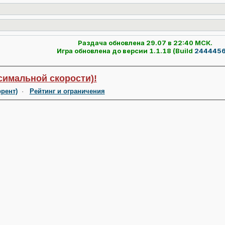
Раздача обновлена 29.07 в 22:40 МСК.
Игра обновлена до версии 1.1.18 (Build
244445
симальной скорости)!
ррент)
·
Рейтинг и ограничения