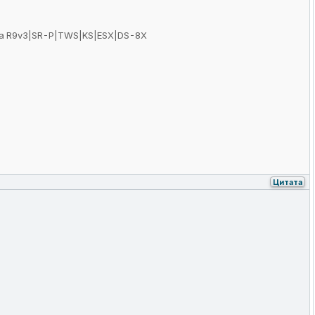
Moza R9v3|SR-P|TWS|KS|ESX|DS-8X
Цитата