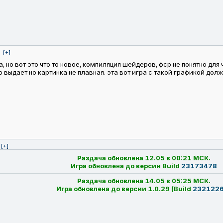
4
[+]
 но вот это что то новое, компиляция шейдеров, фср не понятно для
выдает но картинка не плавная. эта вот игра с такой графикой должна 
[+]
Раздача обновлена 12.05 в 00:21 МСК.
Игра обновлена до версии Build
23173478
Раздача обновлена 14.05 в 05:25 МСК.
Игра обновлена до версии 1.0.29 (Build
232122