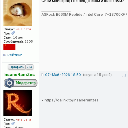
Свой майнкрафт с блекджеком и шлюхами?
_________________
ASRock B660M Reptide / Intel Core i7-13700KF
Статус:
не в сети
Пол:
Стаж:
16 лет
Сообщений:
2305
Рейтинг
Профиль
ЛС
InsaneRamZes
07-Май-2026 18:50
(спустя 15 дней)
[-]
_________________
•
https://dalink.to/insaneramzes
Статус:
не в сети
Пол:
Стаж:
16 лет