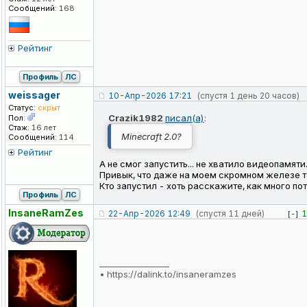
Сообщений:
168
Рейтинг
Профиль
ЛС
weissager
10-Апр-2026 17:21
(спустя 1 день 20 часов)
Статус:
скрыт
Crazik1982
писал(а)
:
Пол:
Стаж:
16 лет
Minecraft 2.0?
Сообщений:
114
Рейтинг
А не смог запустить... не хватило видеопамяти.
Привык, что даже на моем скромном железе та
Кто запустил - хоть расскажите, как много поте
Профиль
ЛС
InsaneRamZes
22-Апр-2026 12:49
(спустя 11 дней)
1
[-]
_________________
•
https://dalink.to/insaneramzes