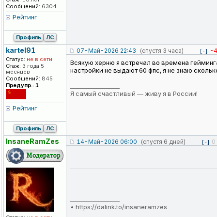
Сообщений:
6304
Рейтинг
Профиль
ЛС
kartel91
07-Май-2026 22:43
(спустя 3 часа)
-
[-]
Статус:
не в сети
Всякую херню я встречал во времена гейминга,
Стаж:
3 года 5
настройки не выдают 60 фпс, я не знаю сколько 
месяцев
Сообщений:
845
Предупр.: 1
_________________
Я самый счастливый — живу я в России!
Рейтинг
Профиль
ЛС
InsaneRamZes
14-Май-2026 06:00
(спустя 6 дней)
0
[-]
_________________
•
https://dalink.to/insaneramzes