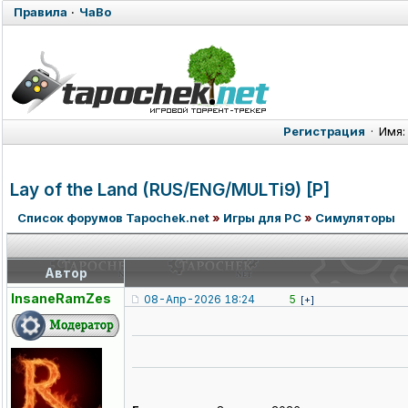
Правила
·
ЧаВо
Регистрация
·
Имя:
Lay of the Land (RUS/ENG/MUL
Ti9) [P]
Список форумов Tapochek.net
»
Игры для PC
»
Симуляторы
Автор
InsaneRamZes
08-Апр-2026 18:24
5
[+]