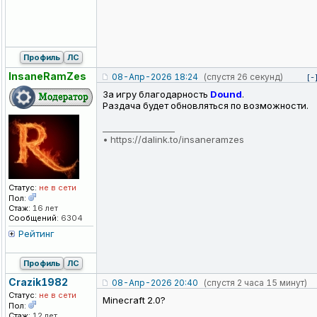
Профиль
ЛС
InsaneRamZes
08-Апр-2026 18:24
(спустя 26 секунд)
[-
За игру благодарность
Dound
.
Раздача будет обновляться по возможности.
_________________
•
https://dalink.to/insaneramzes
Статус:
не в сети
Пол:
Стаж:
16 лет
Сообщений:
6304
Рейтинг
Профиль
ЛС
Crazik1982
08-Апр-2026 20:40
(спустя 2 часа 15 минут)
Статус:
не в сети
Minecraft 2.0?
Пол:
Стаж:
12 лет