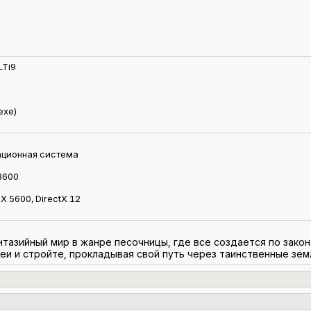
LTi9
exe)
ационная система
-8600
X 5600, DirectX 12
антазийный мир в жанре песочницы, где все создается по закон
и и стройте, прокладывая свой путь через таинственные зем