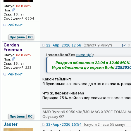
Статус:
не в сети
Пол:
Стаж:
16 лет
Сообщений:
6304
Рейтинг
Профиль
ЛС
Gordon
22-Апр-2026 12:58
(спустя 9 минут)
0
[-]
Freeman
InsaneRamZes
писал(а)
:
Статус:
не в сети
Пол:
Раздача обновлена 22.04 в 12:49 МСК.
Стаж:
16 лет
Игра обновлена до версии Build
228263
Сообщений:
223
Рейтинг
Какой тайминг!
Я буквально за полчаса до этого скачать разд
Что ж, перекачиваем)
Порядка 75% файлов перекачивает после пр
_________________
AMD Ryzen9 9950x3d/MSI MAG X870E TOMAHAWK
Odyssey G7
Профиль
ЛС
Jaster
22-Апр-2026 15:54
(спустя 2 часа 55 минут)