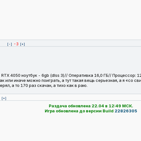
-3
[-]
[+]
 RTX 4050 ноутбук - 6gb (dlss 3)// Оперативка 16,0 ГБ// Процессор: 1
к или иначе можно поиграть, а тут такая вещь серьезная, а я «со с
рял, а то 170 раз скачан, а тихо как в раю.
[+]
Раздача обновлена 22.04 в 12:49 МСК.
Игра обновлена до версии Build
22826305