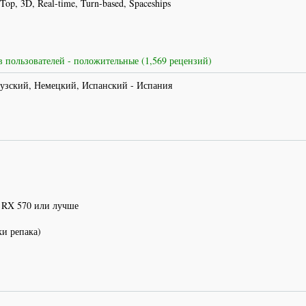
 Top, 3D, Real-time, Turn-based, Spaceships
 пользователей - положительные (1,569 рецензий)
узский, Немецкий, Испанский - Испания
 RX 570 или лучше
ки репака)