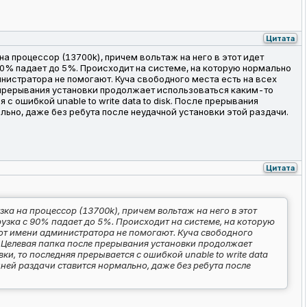
Цитата
 на процессор (13700k), причем вольтаж на него в этот идет
90% падает до 5%. Происходит на системе, на которую нормально
инистратора не помогают. Куча свободного места есть на всех
ле прерывания установки продолжает использоваться каким-то
с ошибкой unable to write data to disk. После прерывания
мально, даже без ребута после неудачной установки этой раздачи.
Цитата
узка на процессор (13700k), причем вольтаж на него в этот
узка с 90% падает до 5%. Происходит на системе, на которую
а от имени администратора не помогают. Куча свободного
цы. Целевая папка после прерывания установки продолжает
и, то последняя прерывается с ошибкой unable to write data
седней раздачи ставится нормально, даже без ребута после