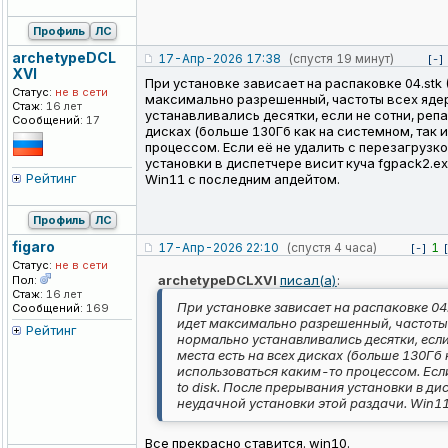
Профиль
ЛС
archetypeDCL
17-Апр-2026 17:38
(спустя 19 минут)
[-]
XVI
При установке зависает на распаковке 04.stk (
Статус:
не в сети
максимально разрешенный, частоты всех ядер 
Стаж:
16 лет
устанавливались десятки, если не сотни, реп
Сообщений:
17
дисках (больше 130Гб как на системном, так 
процессом. Если её не удалить c перезагрузко
установки в диспетчере висит куча fgpack2.ex
Рейтинг
Win11 с последним апдейтом.
Профиль
ЛС
figaro
17-Апр-2026 22:10
(спустя 4 часа)
1
[-]
Статус:
не в сети
archetypeDCLXVI
писал(а)
:
Пол:
Стаж:
16 лет
При установке зависает на распаковке 04.
Сообщений:
169
идет максимально разрешенный, частоты в
Рейтинг
нормально устанавливались десятки, если
места есть на всех дисках (больше 130Гб
использоваться каким-то процессом. Если
to disk. После прерывания установки в дис
неудачной установки этой раздачи. Win1
Все прекрасно ставится. win10.