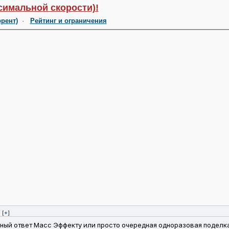
симальной скорости)!
ррент)
·
Рейтинг и ограничения
[+]
ный ответ Масс Эффекту или просто очередная одноразовая поделка?