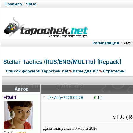
Правила
·
ЧаВо
Регистрация
·
Имя:
Stellar Tactics (RUS/ENG/MUL
TI5) [Repack]
Список форумов Tapochek.net
»
Игры для PC
»
Стратегии
Автор
FitGirl
17-Апр-2026 00:28
6
[+]
v1.0 (R
Дата выпуска:
30 марта 2026
Статус:
скрыт