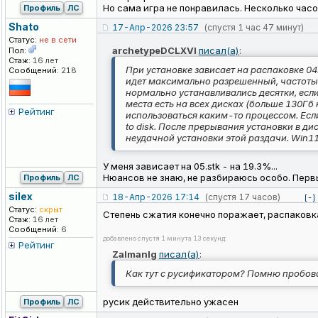
Но сама игра не понравилась. Несколько часов
Профиль
ЛС
Shato
17-Апр-2026 23:57
(спустя 1 час 47 минут)
Статус:
не в сети
archetypeDCLXVI
писал(а)
:
Пол:
Стаж:
16 лет
При установке зависает на распаковке 04.
Сообщений:
218
идет максимально разрешенный, частоты в
нормально устанавливались десятки, если
места есть на всех дисках (больше 130Гб
Рейтинг
использоваться каким-то процессом. Если
to disk. После прерывания установки в дис
неудачной установки этой раздачи. Win1
У меня зависает на 05.stk - на 19.3%...
Нюансов не знаю, не разбираюсь особо. Первый 
Профиль
ЛС
silex
18-Апр-2026 17:14
(спустя 17 часов)
[-]
Статус:
скрыт
Степень сжатия конечно поражает, распаковка
Стаж:
16 лет
Сообщений:
6
добавлено спустя 1 минута 13 секунд:
Рейтинг
Zalmanlg
писал(а)
:
Как тут с русификатором? Помню пробовал
русик действительно ужасен
Профиль
ЛС