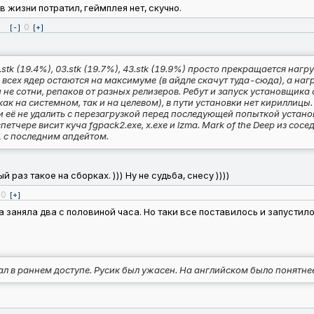
 жизни потратил, геймплея нет, скучно.
0
[-]
[+]
stk (19.4%), 03.stk (19.7%), 43.stk (19.9%) просто прекращается нагр
сех ядер остаются на максимуме (в айдле скачут туда-сюда), а нагр
 не сотни, репаков от разных релизеров. Ребут и запуск установщик
 как на системном, так и на целевом), в пути установки нет кирилли
 её не удалить c перезагрузкой перед последующей попыткой установк
петчере висит куча fgpack2.exe, x.exe и lzma. Mark of the Deep из со
1 с последним апдейтом.
раз такое на сборках. ))) Ну не судьба, снесу ))))
0
[+]
 заняла два с половиной часа. Но таки все поставилось и запустило
 в раннем доступе. Русик был ужасен. На английском было понятнее