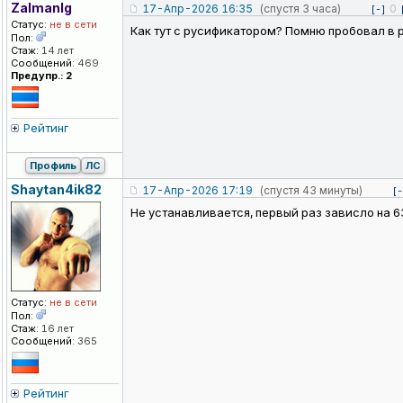
Zalmanlg
17-Апр-2026 16:35
(спустя 3 часа)
0
[-]
Статус:
не в сети
Как тут с русификатором? Помню пробовал в р
Пол:
Стаж:
14 лет
Сообщений:
469
Предупр.: 2
Рейтинг
Профиль
ЛС
Shaytan4ik82
17-Апр-2026 17:19
(спустя 43 минуты)
[-
Не устанавливается, первый раз зависло на 6
Статус:
не в сети
Пол:
Стаж:
16 лет
Сообщений:
365
Рейтинг