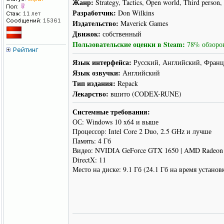
Жанр:
Strategy, Tactics, Open world, Third person,
Пол:
Разработчик:
Don Wilkins
Стаж:
11 лет
Сообщений:
15361
Издательство:
Maverick Games
Движок:
собственный
Пользовательские оценки в Steam:
78% обзоров
Рейтинг
Язык интерфейса:
Русский, Английский, Франц
Язык озвучки:
Английский
Тип издания:
Repack
Лекарство:
вшито (CODEX-RUNE)
Системные требования:
ОС: Windows 10 x64 и выше
Процессор: Intel Core 2 Duo, 2.5 GHz и лучше
Память: 4 Гб
Видео: NVIDIA GeForce GTX 1650 | AMD Radeon
DirectX: 11
Место на диске: 9.1 Гб (24.1 Гб на время установ