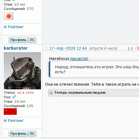
Пол:
Стаж:
10 лет
Сообщений:
570
Рейтинг
Профиль
ЛС
karburator
17-Апр-2026 12:44
(спустя 4 часа)
-3
[-]
Hereticus
писал(а)
:
Народ, отпишитесь кто играл. Это наш бю
есть?
Она не отечественная. Тебе в такое играть не
Статус:
не в сети
Теперь нормальным людям:
Пол:
Стаж:
16 лет
Сообщений:
135
Рейтинг
Профиль
ЛС