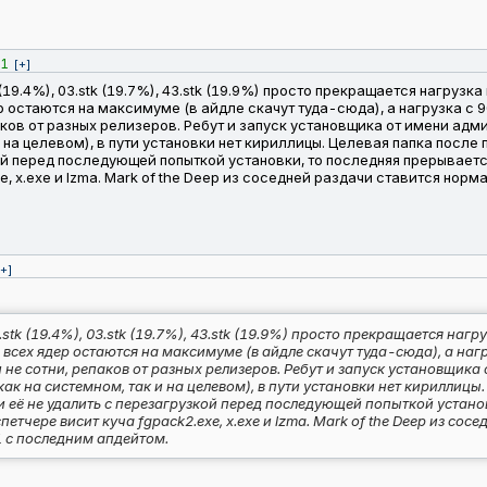
1
[+]
19.4%), 03.stk (19.7%), 43.stk (19.9%) просто прекращается нагрузка
остаются на максимуме (в айдле скачут туда-сюда), а нагрузка с 
аков от разных релизеров. Ребут и запуск установщика от имени адм
и на целевом), в пути установки нет кириллицы. Целевая папка пос
й перед последующей попыткой установки, то последняя прерывается 
e, x.exe и lzma. Mark of the Deep из соседней раздачи ставится нор
[+]
stk (19.4%), 03.stk (19.7%), 43.stk (19.9%) просто прекращается нагр
сех ядер остаются на максимуме (в айдле скачут туда-сюда), а нагр
 не сотни, репаков от разных релизеров. Ребут и запуск установщик
 как на системном, так и на целевом), в пути установки нет кирилли
 её не удалить c перезагрузкой перед последующей попыткой установк
петчере висит куча fgpack2.exe, x.exe и lzma. Mark of the Deep из со
1 с последним апдейтом.