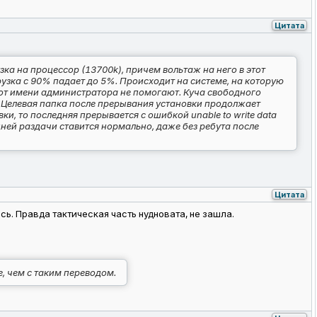
Цитата
узка на процессор (13700k), причем вольтаж на него в этот
узка с 90% падает до 5%. Происходит на системе, на которую
а от имени администратора не помогают. Куча свободного
цы. Целевая папка после прерывания установки продолжает
и, то последняя прерывается с ошибкой unable to write data
седней раздачи ставится нормально, даже без ребута после
Цитата
сь. Правда тактическая часть нудновата, не зашла.
, чем с таким переводом.