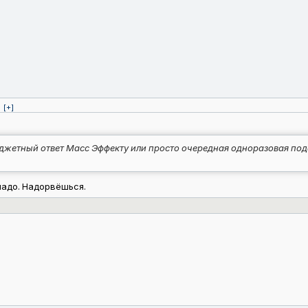
[+]
джетный ответ Масс Эффекту или просто очередная одноразовая поде
 надо. Надорвёшься.