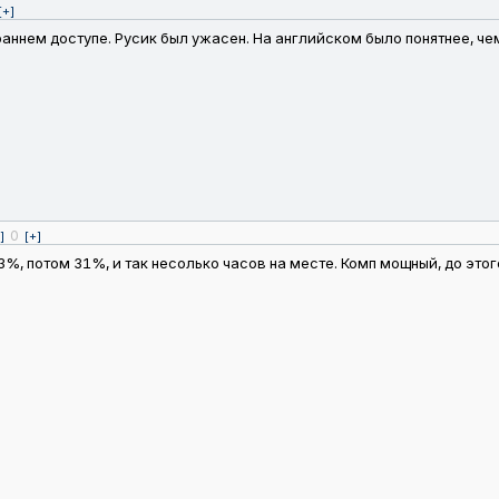
[+]
аннем доступе. Русик был ужасен. На английском было понятнее, че
0
]
[+]
3%, потом 31%, и так несолько часов на месте. Комп мощный, до это