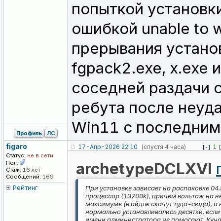
попыткой установки
ошибкой unable to w
прерывания установ
fgpack2.exe, x.exe и
соседней раздачи с
ребута после неуда
Win11 с последним
Профиль
ЛС
figaro
17-Апр-2026 22:10
(спустя 4 часа)
1
[-]
Статус:
не в сети
Пол:
archetypeDCLXVI
Стаж:
16 лет
Сообщений:
169
Рейтинг
При установке зависает на распаковке 04.s
процессор (13700k), причем вольтаж на н
максимуме (в айдле скачут туда-сюда), а 
нормально устанавливались десятки, если 
имени администратора не помогают. Куча 