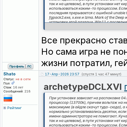
так и на целевом), в пути установки нет 
использоваться каким-то процессом. Если
последняя прерывается с ошибкой unable to
fgpack2.exe, x.exe и lzma. Mark of the De
установки этой раздачи. Win11 с последн
Все прекрасно став
Но сама игра не по
жизни потратил, ге
Профиль
ЛС
Shato
17-Апр-2026 23:57
(спустя 1 час 47 минут)
Статус:
не в сети
Пол:
archetypeDCLXVI
Стаж:
16 лет
Сообщений:
218
При установке зависает на распаковке 04.s
процессор (13700k), причем вольтаж на н
максимуме (в айдле скачут туда-сюда), а 
Рейтинг
нормально устанавливались десятки, если 
имени администратора не помогают. Куча 
так и на целевом), в пути установки нет 
использоваться каким-то процессом. Если