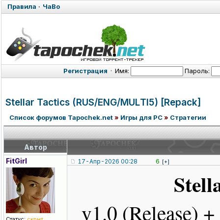
Правила
·
ЧаВо
Регистрация
·
Имя:
Пароль:
Stellar Tactics (RUS/ENG/MUL
TI5) [Repack]
Список форумов Tapochek.net
»
Игры для PC
»
Стратегии
Автор
FitGirl
17-Апр-2026 00:28
6
[+]
Stell
v1.0 (Release) 
Статус:
скрыт