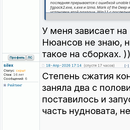
последняя прерывается с ошибкой unable to
fgpack2.exe, x.exe и lzma. Mark of the De
установки этой раздачи. Win11 с последн
У меня зависает на 
Нюансов не знаю, 
такое на сборках. ))
Профиль
ЛС
silex
18-Апр-2026 17:14
(спустя 17 часов)
[-]
Статус:
скрыт
Степень сжатия ко
Стаж:
16 лет
Сообщений:
6
заняла два с полови
Рейтинг
поставилось и запу
часть нудновата, не