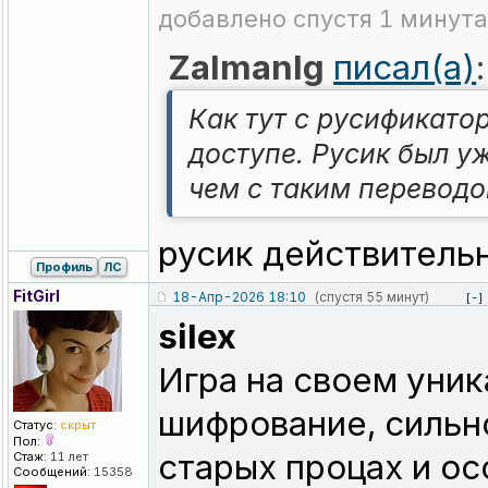
добавлено спустя 1 минута
Zalmanlg
писал(а)
:
Как тут с русификат
доступе. Русик был у
чем с таким переводо
русик действитель
Профиль
ЛС
FitGirl
18-Апр-2026 18:10
(спустя 55 минут)
[-]
silex
Игра на своем уни
шифрование, сильн
Статус:
скрыт
Пол:
старых процах и ос
Стаж:
11 лет
Сообщений:
15358