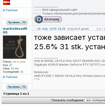
_________________
----
Мой официальный сайт
Рейтинг
----
Только обновления для репаков/релизо
Профиль
ЛС
markizdesad6
24-Апр-2026 18:26
(спустя 6 дней)
0
[-]
66
тоже зависает уста
25.6% 31 stk. уст
_________________
Intel i9 9900K, 16x5,0 GHz; NZXT KRAKEN X62
Статус:
не в сети
Gigabyte AORUS Master GeForce RTX 3070Ti; 
Пол:
Стаж:
15 лет
Сообщений:
31
Notebook:
AMD RYZEN 7 5800H 16x4,4 GHz; NVidia Geforc
Рейтинг
1Tb
Профиль
ЛС
Страница
1
из
1
Показать сообщения: