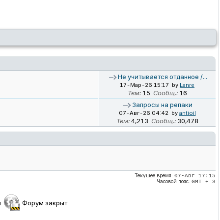
персонажей в сезоны [Игры]
Не учитывается отданное /...
17-Мар-26 15:17
by
Lanre
Тем:
15
Сообщ.:
16
Запросы на репаки
07-Авг-26 04:42
by
antioil
Тем:
4,213
Сообщ.:
30,478
Текущее время:
07-Авг 17:15
Часовой пояс:
GMT + 3
й
Форум закрыт