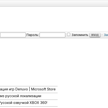
Пароль:
Запомнить
·
За
и
ция игр Denuvo | Microsoft Store
лиз русской локализации
Русской озвучкой XBOX 360!