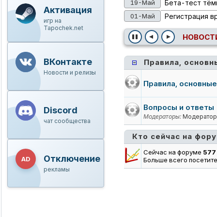
19-Май
Бета-тест тём
Активация
01-Май
Регистрация в
игр на
Tapochek.net
НОВОСТИ
ВКонтакте
Правила, основн
Новости и релизы
Правила, основные
Вопросы и ответы
Discord
Модераторы:
Модерато
чат сообщества
Кто сейчас на фор
Сейчас на форуме
577
Отключение
AD
Больше всего посетит
рекламы