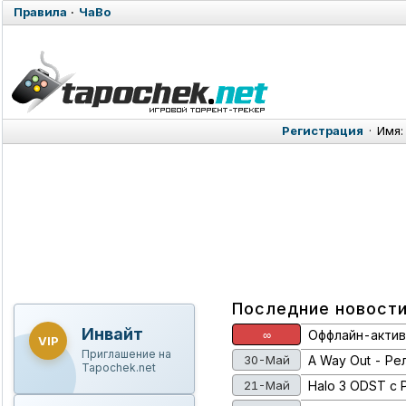
Правила
·
ЧаВо
Регистрация
·
Имя:
Выберите хотя
бы одну
категорию
Последние новост
Инвайт
∞
Оффлайн-актива
VIP
Приглашение на
30-Май
A Way Out - Ре
Tapochek.net
21-Май
Halo 3 ODST с 