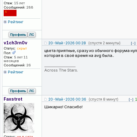
Стаж:
15 лет
Сообщений:
288
Рейтинг
Профиль
ЛС
v1ch3rn0v
20-Май-2026 00:28
(спустя 2 минуты)
[-]
Статус:
скрыт
цвета приятные, сразу из обычного форума ну
Пол:
которая в своё время на avg была..
Стаж:
5 лет 11
месяцев
_________________
Сообщений:
26
Across The Stars.
Рейтинг
Профиль
ЛС
Faxstrot
20-Май-2026 00:36
(спустя 8 минут)
[-]
Шикарно! Спасибо!
Статус:
не в сети