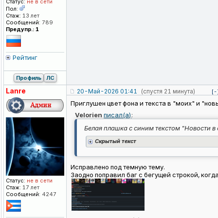
Статус:
не в сети
Пол:
Стаж:
13 лет
Сообщений:
789
Предупр.: 1
Рейтинг
Профиль
ЛС
Lanre
20-Май-2026 01:41
(спустя 21 минута)
[-
Приглушен цвет фона и текста в "моих" и "нов
Velorien
писал(а)
:
Белая плашка с синим текстом "Новости в
Cкрытый текст
Исправлено под темную тему.
Заодно поправил баг с бегущей строкой, когд
Статус:
не в сети
Стаж:
17 лет
Сообщений:
4247