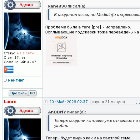
kane890
писал(а):
В раздачал не видно MediaInfo открываешь
Проблема была в теге [pre] - исправлено.
Всплывающие подсказки тоже переведены на 
Статус:
не в сети
Стаж:
17 лет
Сообщений:
4247
Рейтинг
Профиль
ЛС
Lanre
20-Май-2026 02:37
(спустя 21 минута)
[-
AnDDriY
писал(а):
Теперь раздачи которые уже открывал не в
удобно
Теперь будет видно как и на светлой теме.