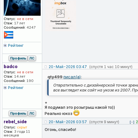
Статус:
не в сети
Стаж:
17 лет
Сообщений:
4247
Рейтинг
Профиль
ЛС
badco
20-Май-2026 03:47
(спустя 1 час 10 минут)
Статус:
не в сети
Стаж:
14 лет
qty499
писал(а)
:
Сообщений:
190
Отвратительно с дизайнерской точки зрен
Рейтинг
все выглядит как сайт на укозе из 2007. П
+
Я подумал это розыгрыш какой то))
Реально юкоз
Профиль
ЛС
rebel_side
20-Май-2026 03:57
(спустя 9 минут)
2
[-]
Статус:
скрыт
Огонь, спасибо!
Стаж:
3 года 11
месяцев