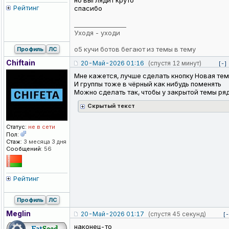
но выглядит круто
Рейтинг
спасибо
_________________
Уходя - уходи
о5 кучи ботов бегают из темы в тему
Профиль
ЛС
Chiftain
20-Май-2026 01:16
(спустя 12 минут)
[-]
Мне кажется, лучше сделать кнопку Новая те
И группы тоже в чёрный как нибудь поменять
Можно сделать так, чтобы у закрытой темы ря
Cкрытый текст
Статус:
не в сети
Пол:
Стаж:
3 месяца 3 дня
Сообщений:
56
Рейтинг
Профиль
ЛС
Meglin
20-Май-2026 01:17
(спустя 45 секунд)
[-
наконец-то