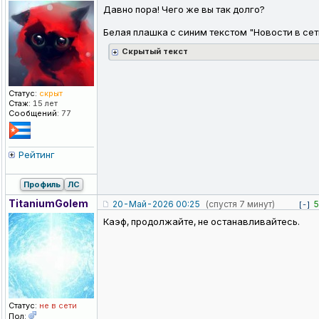
Давно пора! Чего же вы так долго?
Белая плашка с синим текстом "Новости в се
Cкрытый текст
Статус:
скрыт
Стаж:
15 лет
Сообщений:
77
Рейтинг
Профиль
ЛС
TitaniumGole
m
20-Май-2026 00:25
(спустя 7 минут)
5
[-]
Каэф, продолжайте, не останавливайтесь.
Статус:
не в сети
Пол: