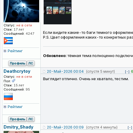
Статус:
не в сети
Стаж:
17 лет
Если видите какие-то баги темного оформлени
Сообщений:
4247
P.S. Цвет оформления каких-то конкретных разд
Рейтинг
Обновлено:
тёмная тема полноценно подключе
Профиль
ЛС
Deathcrytoy
20-Май-2026 00:04
(спустя 5 минут)
[-]
Статус:
не в сети
Выглядит отлично. Очень не хватало, тестим.
Пол:
Стаж:
15 лет
Сообщений:
95
Рейтинг
Профиль
ЛС
Dmitry_Shady
20-Май-2026 00:09
(спустя 4 минуты)
[-]