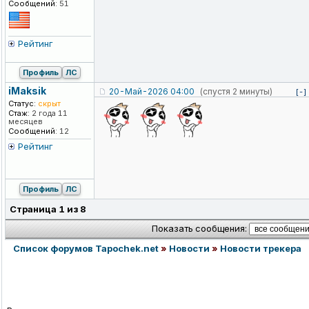
Сообщений:
51
Рейтинг
Профиль
ЛС
iMaksik
20-Май-2026 04:00
(спустя 2 минуты)
[-]
Статус:
скрыт
Стаж:
2 года 11
месяцев
Сообщений:
12
Рейтинг
Профиль
ЛС
Страница
1
из
8
Показать сообщения:
Список форумов Tapochek.net
»
Новости
»
Новости трекера