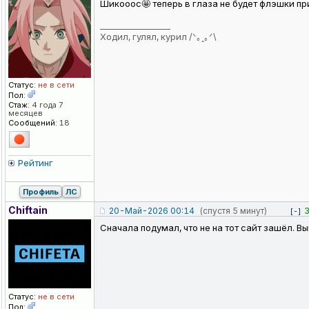
Шикооос🤩 теперь в глаза не будет флэшки пр
_________________
Ходил, гулял, курил /ᐠ｡ꞈ｡ᐟ\
Статус:
не в сети
Пол:
Стаж:
4 года 7
месяцев
Сообщений:
18
Рейтинг
Профиль
ЛС
Chiftain
20-Май-2026 00:14
(спустя 5 минут)
[-]
Сначала подумал, что не на тот сайт зашёл. В
Статус:
не в сети
Пол: