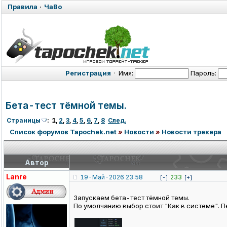
Правила
·
ЧаВо
Регистрация
·
Имя:
Пароль:
Бета-тест тёмной темы.
Страницы
:
1
,
2
,
3
,
4
,
5
,
6
,
7
,
8
След.
Список форумов Tapochek.net
»
Новости
»
Новости трекера
Автор
Lanre
19-Май-2026 23:58
233
[-]
[+]
Запускаем бета-тест тёмной темы.
По умолчанию выбор стоит "Как в системе". П