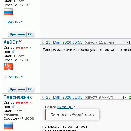
Стаж:
13 лет
Сообщений:
19
Рейтинг
Профиль
ЛС
AnDDriY
20-Май-2026 00:53
(спустя 11 минут)
[-]
Статус:
не в сети
Теперь раздачи которые уже открывал не выде
Пол:
Стаж:
12 лет
Сообщений:
26
Рейтинг
Профиль
ЛС
Подснежник
20-Май-2026 01:03
(спустя 9 минут)
2
[-]
Статус:
не в сети
Lanre
писал(а)
:
Пол:
Стаж:
6 лет 11
месяцев
Бета-тест тёмной темы.
Сообщений:
2608
понимаю что бетта тест