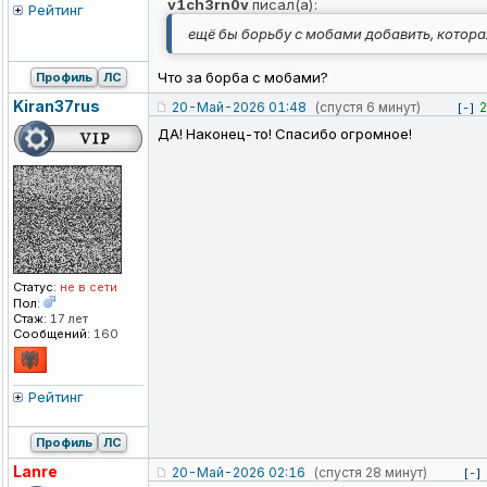
v1ch3rn0v
писал(а):
Рейтинг
ещё бы борьбу с мобами добавить, которая
Что за борба с мобами?
Профиль
ЛС
Kiran37rus
20-Май-2026 01:48
(спустя 6 минут)
2
[-]
ДА! Наконец-то! Спасибо огромное!
Статус:
не в сети
Пол:
Стаж:
17 лет
Сообщений:
160
Рейтинг
Профиль
ЛС
Lanre
20-Май-2026 02:16
(спустя 28 минут)
[-]