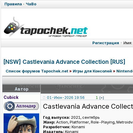
Правила
·
ЧаВо
Регистрация
·
Имя:
[NSW] Castlevania Advance Collection [RUS]
Список форумов Tapochek.net
»
Игры для Консолей
»
Nintend
Автор
Cubick
01-Июн-2026 19:56
1
[+]
Castlevania Advance Collect
Год выпуска:
2021, сентябрь
Жанр:
Action, Platformer, Role-Playing, Metroid
Разработчик:
Konami
Издатель:
Konami