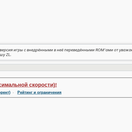
ерсия игры с внедрёнными в неё переведёнными ROM'ами от уважаемо
шу ZL.
симальной скорости)!
ррент)
·
Рейтинг и ограничения