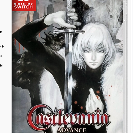
 в
же
и
вы