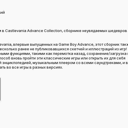
кий
 в Castlevania Advance Collection, сборнике неувядаемых шедевров
evania, впервые выпущенных на Game Boy Advance, этот сборник так
и несколько ранее не публиковавшихся скетчей и иллюстраций из игр!
ыми функциями, такими как перемотка назад, сохранение/загрузка 
особ вновь пройти эти классические игры или открыть их для себя
й энциклопедией, музыкальным плеером со всеми саундтреками, и 
ть во все игры в разных версиях.