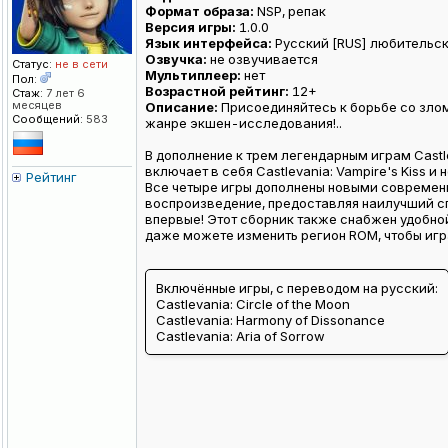
Формат образа:
NSP, репак
Версия игры:
1.0.0
Язык интерфейса:
Русский [RUS] любительс
Озвучка:
не озвучивается
Статус:
не в сети
Мультиплеер:
нет
Пол:
Возрастной рейтинг:
12+
Стаж:
7 лет 6
месяцев
Описание:
Присоединяйтесь к борьбе со злом
Сообщений:
583
жанре экшен-исследования!..
В дополнение к трем легендарным играм Castl
включает в себя Castlevania: Vampire's Kiss 
Рейтинг
Все четыре игры дополнены новыми современн
воспроизведение, предоставляя наилучший сп
впервые! Этот сборник также снабжен удобно
даже можете изменить регион ROM, чтобы игра
Включённые игры, с переводом на русский:
Castlevania: Circle of the Moon
Castlevania: Harmony of Dissonance
Castlevania: Aria of Sorrow