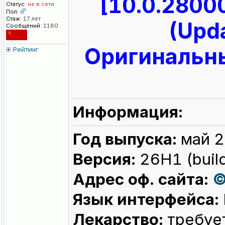
[10.0.2800
Статус:
не в сети
Пол:
Стаж:
17 лет
(Upd
Сообщений:
1180
Оригинальны
Рейтинг
Информация:
Год выпуска:
май 2
Версия:
26H1 (buil
Адрес оф. сайта:
©
Язык интерфейса:
Лекарство:
требует