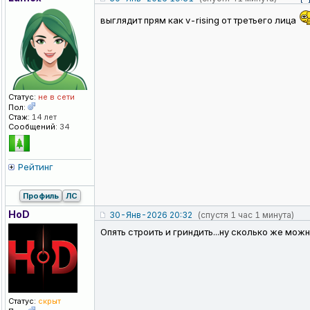
выглядит прям как v-rising от третьего лица
Статус:
не в сети
Пол:
Стаж:
14 лет
Сообщений:
34
Рейтинг
Профиль
ЛС
HoD
30-Янв-2026 20:32
(спустя 1 час 1 минута)
Опять строить и гриндить...ну сколько же можн
Статус:
скрыт