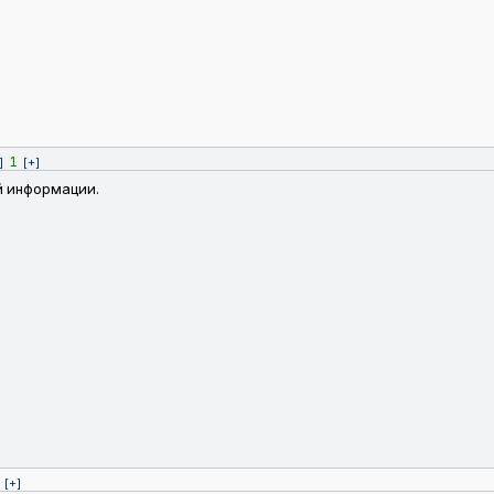
1
]
[+]
й информации.
[+]