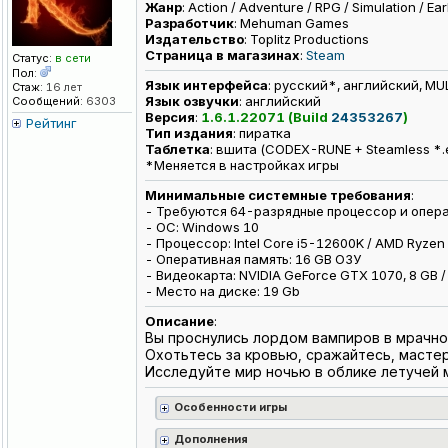
Жанр
: Action / Adventure / RPG / Simulation / Ea
Разработчик
: Mehuman Games
Издательство
: Toplitz Productions
Страница в магазинах
:
Steam
Статус:
в сети
Пол:
Язык интерфейса
: русский*, английский, MU
Стаж:
16 лет
Язык озвучки
: английский
Сообщений:
6303
Версия
:
1.6.1.22071 (Build
24353267
)
Рейтинг
Тип издания
: пиратка
Таблeтка
: вшита (CODEX-RUNE + Steamless *.
*Меняется в настройках игры
Минимальные системные требования
:
- Требуются 64-разрядные процессор и опер
- ОС: Windows 10
- Процессор: Intel Core i5-12600K / AMD Ryzen
- Оперативная память: 16 GB ОЗУ
- Видеокарта: NVIDIA GeForce GTX 1070, 8 GB / 
- Место на диске: 19 Gb
Описание
:
Вы проснулись лордом вампиров в мрачно
Охотьтесь за кровью, сражайтесь, масте
Исследуйте мир ночью в облике летучей м
Особенности игры
Дополнения