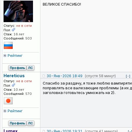
ВЕЛИКОЕ СПАСИБО!
Статус:
не в сети
Пол:
Стаж:
16 лет
Сообщений:
503
Рейтинг
Профиль
ЛС
Hereticus
30-Янв-2026 18:49
(спустя 58 минут)
[-]
Статус:
не в сети
Спасибо за раздачу, я тоже люблю вампиряти
Пол:
поправлять все вылезающие проблемы (а их д
Стаж:
10 лет
заголовка готовьтесь умножать на 2).
Сообщений:
570
Рейтинг
Профиль
ЛС
Lumex
30-Янв-2026 19:31
(спустя 41 минута)
[-