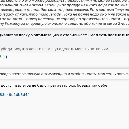
нда много, но его можно разбавить прихвостнями на манер schedule, н
еобычная, а-ля Аркхем. Герой у нас правда немного даун как по мне 
всякие, какое то подобие сюжета даже завезли. Есть система "слухов
 legacy of kain, либо masquerade. Пока не понял надо оно мне такое ил
а не понятно - палец посередине короче) по производительности - иг
у Рамзесу за очередную экономию средств, ибо такие игры за 2 час
идывают за плохую оптимизацию и стабильность, мол есть частые выл
 убедиться, что деньги не могут сделать меня счастливым.
2
[+]
 накидывают за плохую оптимизацию и стабильность, мол есть частые 
доступ, вылетов не было, прыгает плохо, боевка так себе.
4d83c49d1db8d4/