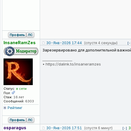
Профиль
ЛС
InsaneRamZes
30-Янв-2026 17:44
(спустя 4 секунды)
[-
Зарезервировано для дополнительной важно
_________________
•
https://dalink.to/insaneramzes
Статус:
в сети
Пол:
Стаж:
16 лет
Сообщений:
6303
Рейтинг
Профиль
ЛС
osparagus
30-Янв-2026 17:51
(спустя 6 минут)
3
[-]