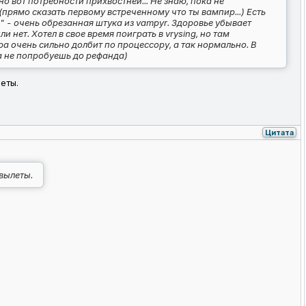
о вот потребности прихвостней... Не знаю, пока не
(прямо сказать первому встреченному что ты вампир...) Есть
" - очень обрезанная штука из vampyr. Здоровье убывает
и нет. Хотел в свое время поиграть в vrysing, но там
ра очень сильно долбит по процессору, а так нормально. В
а не попробуешь до рефанда)
еты.
Цитата
вылеты.