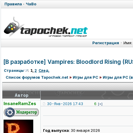
Правила
·
ЧаВо
Регистрация
·
Имя:
[В разработке] Vampires: Bloodlord Rising (
Страницы
:
1
,
2
След.
Список форумов Tapochek.net
»
Игры для PC
»
Игры для PC (в
Автор
InsaneRamZes
30-Янв-2026 17:43
6
[+]
Год выпуска
: 30 января 2026