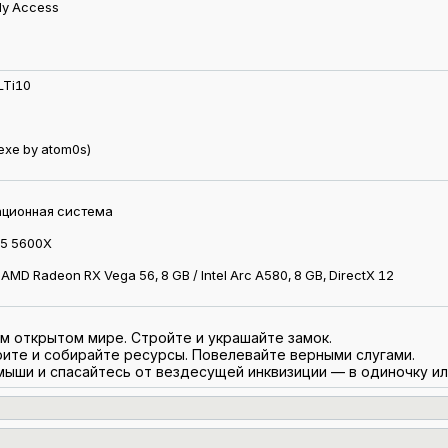
rly Access
LTi10
exe by atom0s)
ационная система
 5 5600X
AMD Radeon RX Vega 56, 8 GB / Intel Arc A580, 8 GB, DirectX 12
м открытом мире. Стройте и украшайте замок.
рите и собирайте ресурсы. Повелевайте верными слугами.
ыши и спасайтесь от вездесущей инквизиции — в одиночку или