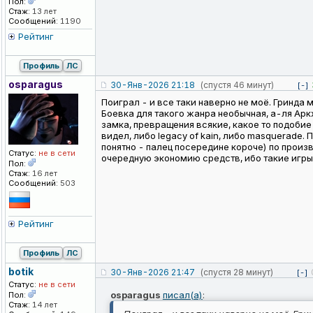
Пол:
Стаж:
13 лет
Сообщений:
1190
Рейтинг
Профиль
ЛС
osparagus
30-Янв-2026 21:18
(спустя 46 минут)
[-]
Поиграл - и все таки наверно не моё. Гринда 
Боевка для такого жанра необычная, а-ля Аркх
замка, превращения всякие, какое то подобие
видел, либо legacy of kain, либо masquerade. П
понятно - палец посередине короче) по произ
Статус:
не в сети
очередную экономию средств, ибо такие игры 
Пол:
Стаж:
16 лет
Сообщений:
503
Рейтинг
Профиль
ЛС
botik
30-Янв-2026 21:47
(спустя 28 минут)
[-]
Статус:
не в сети
osparagus
писал(а)
:
Пол:
Стаж:
14 лет