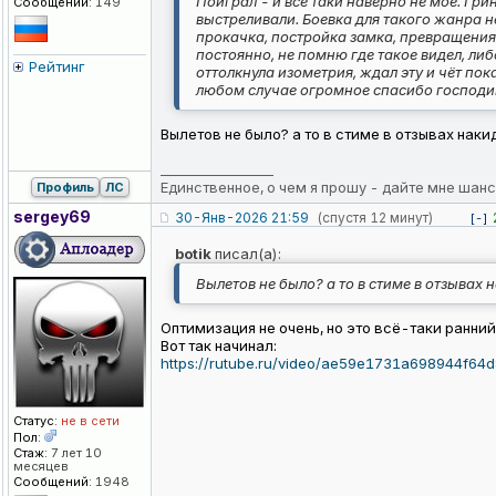
Поиграл - и все таки наверно не моё. Гри
Сообщений:
149
выстреливали. Боевка для такого жанра н
прокачка, постройка замка, превращения 
постоянно, не помню где такое видел, либо
Рейтинг
оттолкнула изометрия, ждал эту и чёт пок
любом случае огромное спасибо господин
Вылетов не было? а то в стиме в отзывах нак
_________________
Единственное, о чем я прошу - дайте мне шанс
Профиль
ЛС
sergey69
30-Янв-2026 21:59
(спустя 12 минут)
[-]
botik
писал(а):
Вылетов не было? а то в стиме в отзывах
Оптимизация не очень, но это всё-таки ранний 
Вот так начинал:
https://rutube.ru/video/ae59e1731a698944f6
Статус:
не в сети
Пол:
Стаж:
7 лет 10
месяцев
Сообщений:
1948