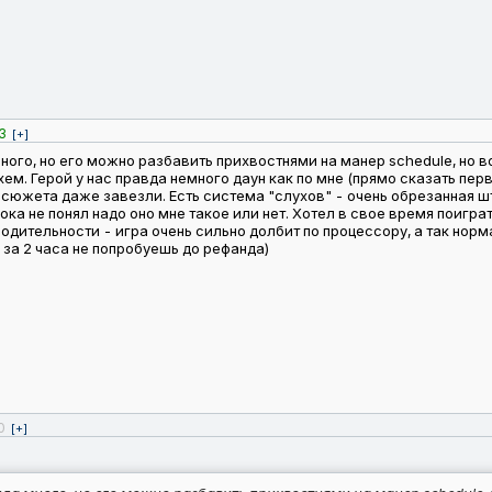
3
[+]
много, но его можно разбавить прихвостнями на манер schedule, но в
ем. Герой у нас правда немного даун как по мне (прямо сказать перв
 сюжета даже завезли. Есть система "слухов" - очень обрезанная шт
ока не понял надо оно мне такое или нет. Хотел в свое время поиграть
водительности - игра очень сильно долбит по процессору, а так нор
за 2 часа не попробуешь до рефанда)
0
[+]