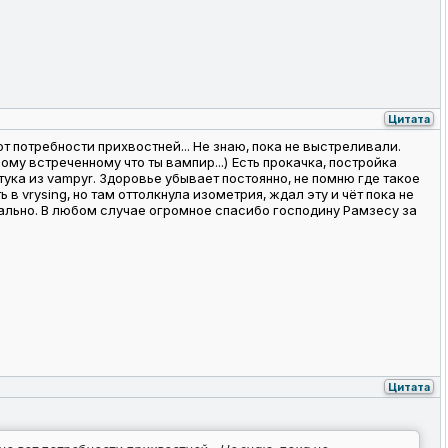
Цитата
от потребности прихвостней... Не знаю, пока не выстреливали.
ому встреченному что ты вампир...) Есть прокачка, постройка
ука из vampyr. Здоровье убывает постоянно, не помню где такое
 в vrysing, но там оттолкнула изометрия, ждал эту и чёт пока не
мально. В любом случае огромное спасибо господину Рамзесу за
Цитата