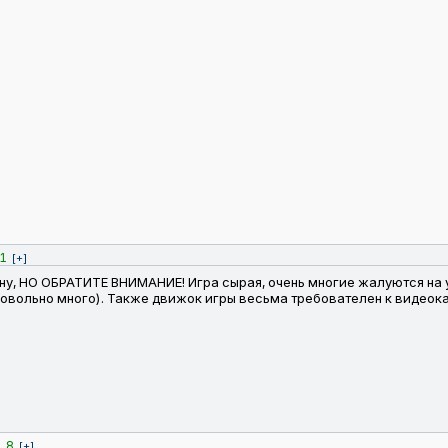
1
[+]
ну, НО ОБРАТИТЕ ВНИМАНИЕ! Игра сырая, очень многие жалуются на 
овольно много). Также движок игры весьма требователен к видеока
8
]
[+]