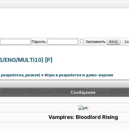
Пароль:
Запомнить
·
За
RUS/ENG/MUL
Ti10) [P]
 разработке, разное)
»
Игры в разработке и демо-версии
Сообщение
Vampires: Bloodlord Rising