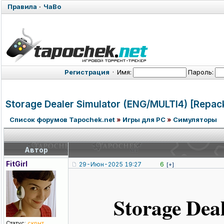
Правила
·
ЧаВо
Регистрация
·
Имя:
Пароль:
Storage Dealer Simulator (ENG/MULTI4)
[Repac
Список форумов Tapochek.net
»
Игры для PC
»
Симуляторы
Автор
FitGirl
29-Июн-2025 19:27
6
[+]
Storage Dea
Статус:
скрыт