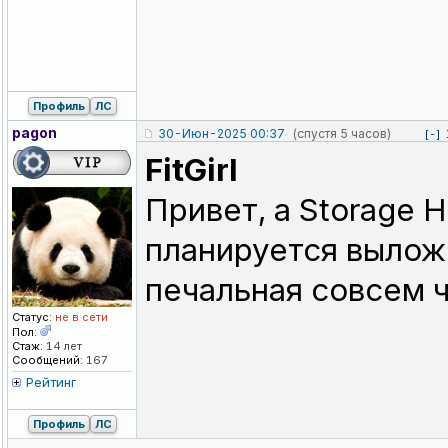
Профиль
ЛС
pagon
30-Июн-2025 00:37
(спустя 5 часов)
[-]
FitGirl
Привет, а Storage H
планируется вылож
печальная совсем 
Статус:
не в сети
Пол:
Стаж:
14 лет
Сообщений:
167
Рейтинг
Профиль
ЛС