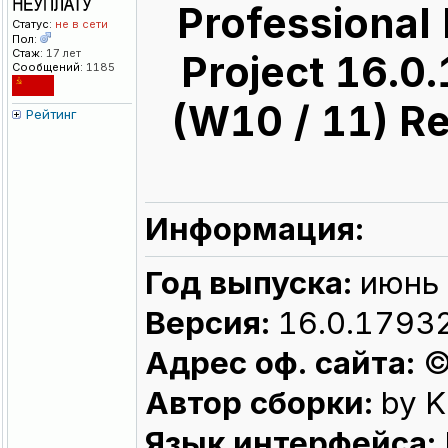
Professional 
Статус:
не в сети
Пол:
Стаж:
17 лет
Project 16.0
Сообщений:
1185
(W10 / 11) R
Рейтинг
Информация:
Год выпуска:
июнь
Версия:
16.0.17932
Адрес оф. сайта:
©
Автор сборки:
by K
Язык интерфейса: