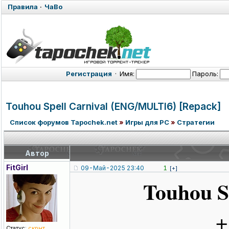
Правила
·
ЧаВо
Регистрация
·
Имя:
Пароль:
Touhou Spell Carnival (ENG/MULTI6)
[Repack]
Список форумов Tapochek.net
»
Игры для PC
»
Стратегии
Автор
FitGirl
09-Май-2025 23:40
1
[+]
Touhou S
+
Статус:
скрыт