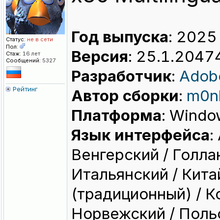
Год выпуска
: 2025
Статус:
не в сети
Пол:
Версия
: 25.1.2047
Стаж:
16 лет
Сообщений:
5327
Разработчик
:
Adob
Рейтинг
Автор сборки
:
m0n
Платформа
: Wind
Язык интерфейса
:
Венгерский / Голла
Итальянский / Кита
(традиционный) / К
Норвежский / Польс