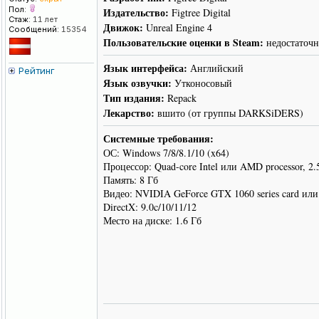
Пол:
Издательство:
Figtree Digital
Стаж:
11 лет
Движок:
Unreal Engine 4
Сообщений:
15354
Пользовательские оценки в Steam:
недостаточн
Язык интерфейса:
Английский
Рейтинг
Язык озвучки:
Утконосовый
Тип издания:
Repack
Лекарство:
вшито (от группы DARKSiDERS)
Системные требования:
ОС: Windows 7/8/8.1/10 (x64)
Процессор: Quad-core Intel или AMD processor, 
Память: 8 Гб
Видео: NVIDIA GeForce GTX 1060 series card ил
DirectX: 9.0c/10/11/12
Место на диске: 1.6 Гб