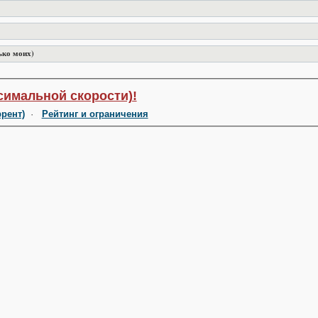
ько моих)
симальной скорости)!
ррент)
·
Рейтинг и ограничения