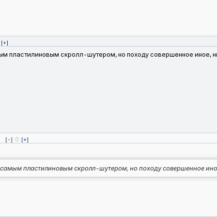
[+]
мым пластилиновым скролл-шутером, но походу совершенное иное, н
0
[-]
[+]
м самым пластилиновым скролл-шутером, но походу совершенное иное