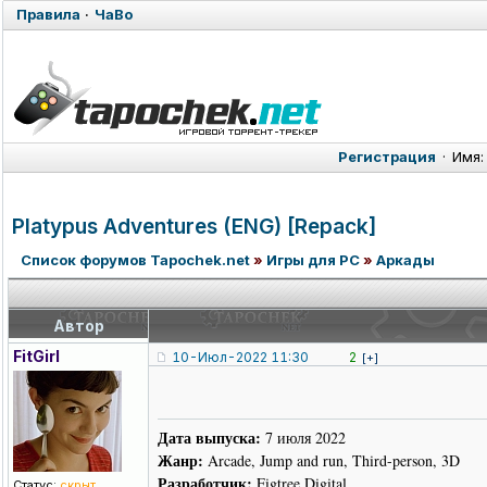
Правила
·
ЧаВо
Регистрация
·
Имя:
Platypus Adventures (ENG) [Repack]
Список форумов Tapochek.net
»
Игры для PC
»
Аркады
Автор
FitGirl
10-Июл-2022 11:30
2
[+]
Дата выпуска:
7 июля 2022
Жанр:
Arcade, Jump and run, Third-person, 3D
Разработчик:
Figtree Digital
Статус:
скрыт