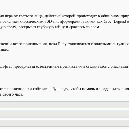
еская игра от третьего лица, действие которой происходит в обширном 
новленная классическими 3D-платформерами, такими как Croc: Legend of t
ю среду, раскрывая глубокую тайну и сражаясь со злом.
отяжении всего приключения, пока Platy сталкивается с опасными ситуа
тных.
шафты, преодолевая естественные препятствия и сталкиваясь с опасным
е снаряжение или соберите в буше еду, чтобы помочь и поддержать эпи
 своего часа.