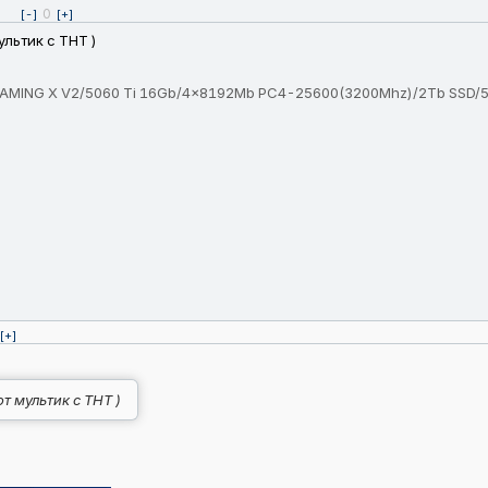
0
[-]
[+]
ультик с ТНТ )
GAMING X V2/5060 Ti 16Gb/4x8192Mb PC4-25600(3200Mhz)/2Tb SSD
[+]
т мультик с ТНТ )