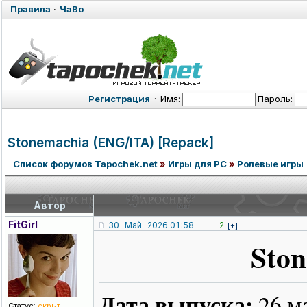
Правила
·
ЧаВо
Регистрация
·
Имя:
Пароль:
Stonemachia (ENG/ITA) [Repack]
Список форумов Tapochek.net
»
Игры для PC
»
Ролевые игры
Автор
FitGirl
30-Май-2026 01:58
2
[+]
Sto
Дата выпуска:
26 м
Статус:
скрыт