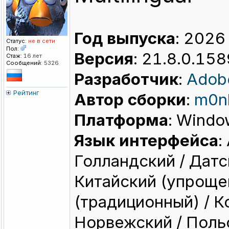
Год выпуска
: 2026
Статус:
не в сети
Пол:
Версия
: 21.8.0.15
Стаж:
16 лет
Сообщений:
5326
Разработчик
:
Adob
Рейтинг
Автор сборки
:
m0n
Платформа
: Windo
Язык интерфейса
:
Голландский / Датс
Китайский (упроще
(традиционный) / К
Норвежский / Польс