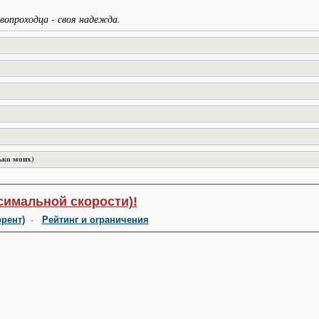
вопроходца - своя надежда.
ько моих)
симальной скорости)!
ррент)
·
Рейтинг и ограничения