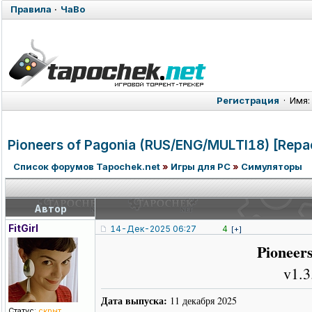
Правила
·
ЧаВо
Регистрация
·
Имя:
Pioneers of Pagonia (RUS/ENG/MUL
TI18) [Repa
Список форумов Tapochek.net
»
Игры для PC
»
Симуляторы
Автор
FitGirl
14-Дек-2025 06:27
4
[+]
Pioneers
v1.3
Дата выпуска:
11 декабря 2025
Статус:
скрыт