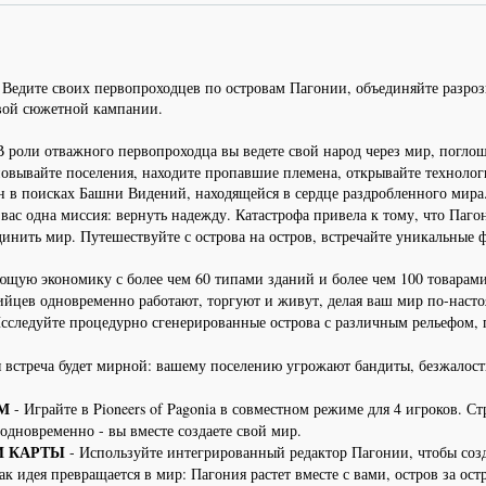
. Ведите своих первопроходцев по островам Пагонии, объединяйте разр
овой сюжетной кампании.
В роли отважного первопроходца вы ведете свой народ через мир, погло
новывайте поселения, находите пропавшие племена, открывайте технологи
 в поисках Башни Видений, находящейся в сердце раздробленного мира
вас одна миссия: вернуть надежду. Катастрофа привела к тому, что Паго
единить мир. Путешествуйте с острова на остров, встречайте уникальные
ющую экономику с более чем 60 типами зданий и более чем 100 товарами.
нийцев одновременно работают, торгуют и живут, делая ваш мир по-нас
сследуйте процедурно сгенерированные острова с различным рельефом,
 встреча будет мирной: вашему поселению угрожают бандиты, безжалост
М
- Играйте в Pioneers of Pagonia в совместном режиме для 4 игроков. С
 одновременно - вы вместе создаете свой мир.
И КАРТЫ
- Используйте интегрированный редактор Пагонии, чтобы созд
ак идея превращается в мир: Пагония растет вместе с вами, остров за ост