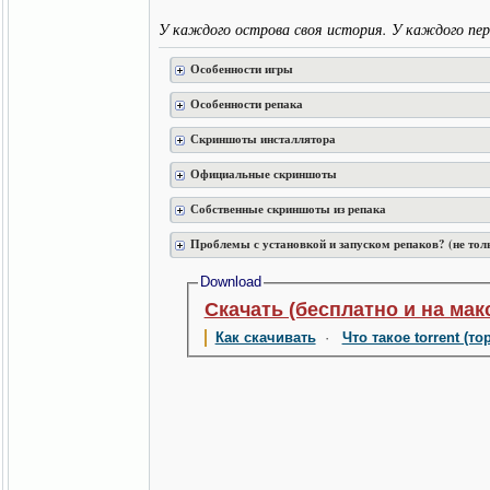
У каждого острова своя история. У каждого пер
Особенности игры
Особенности репака
Скриншоты инсталлятора
Официальные скриншоты
Собственные скриншоты из репака
Проблемы с установкой и запуском репаков? (не тол
Download
Скачать (бесплатно и на мак
Как скачивать
·
Что такое torrent (то