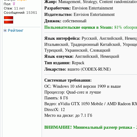
Жанр:
Management, Strategy, Content randomizatio
Пол:
Разработчик:
Envision Entertainment
Стаж:
11 лет
Сообщений:
15361
Издательство:
Envision Entertainment
Движок:
собственный
Пользовательские оценки в Steam:
81% обзоров
Рейтинг
Язык интерфейса:
Русский, Английский, Немецк
Итальянский, Традиционный Китайский, Упроще
Турецкий, Украинский, Словацкий
Язык озвучки:
Английский, Немецкий
Тип издания:
Repack
Лекарство:
вшито (CODEX-RUNE)
Системные требования:
ОС: Windows 10 x64 версии 1909 и выше
Процессор: Quad-core и лучше
Память: 8 Гб
Видео: nVidia GTX 1050 Mobile / AMD Radeon R
DirectX: 12
Место на диске: до 7.1 Гб
ВНИМАНИЕ! Минимальный размер репака - 3.7