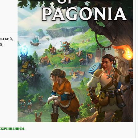
льский,
й,
скачиванием.