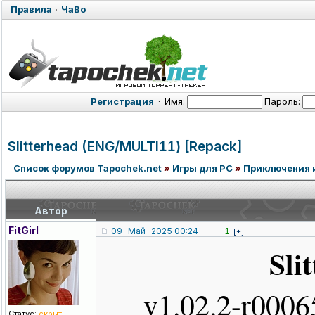
Правила
·
ЧаВо
Регистрация
·
Имя:
Пароль:
Slitterhead (ENG/MULTI11
) [Repack]
Список форумов Tapochek.net
»
Игры для PC
»
Приключения 
Автор
FitGirl
09-Май-2025 00:24
1
[+]
Sli
v1.02.2-r0006
Статус:
скрыт