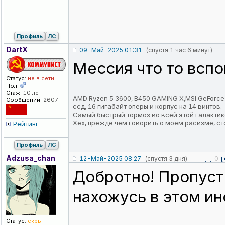
Профиль
ЛС
DartX
09-Май-2025 01:31
(спустя 1 час 6 минут)
Мессия что то вспо
Статус:
не в сети
Пол:
_________________
Стаж:
10 лет
AMD Ryzen 5 3600, B450 GAMING X,MSI GeForce RTX
Сообщений:
2607
ссд, 16 гигабайт оперы и корпус на 14 винтов.
Самый быстрый тормоз во всей этой галактик
Хех, прежде чем говорить о моем расизме, ст
Рейтинг
Профиль
ЛС
Adzusa_chan
12-Май-2025 08:27
(спустя 3 дня)
0
[-]
[
Добротно! Пропусти
нахожусь в этом и
Статус:
скрыт