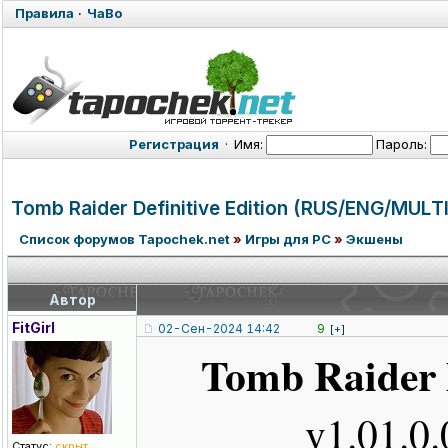
Правила
·
ЧаВо
Регистрация
·
Имя:
Пароль:
Tomb Raider Definitive Edition (RUS/ENG/MUL
T
Список форумов Tapochek.net
»
Игры для PC
»
Экшены
Автор
FitGirl
02-Сен-2024 14:42
9
[+]
Tomb Raider D
v1.01.0
Статус:
скрыт