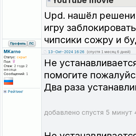
YouTube movie
Upd. нашёл решен
игру заблокировать
чипсики сожру и бу
Профиль
ЛС
MKarno
13-Окт-2024 16:26
(спустя 1 месяц 6 дней)
Статус:
скрыт
Не устанавливается
Пол:
Стаж:
2 года 2
месяца
помогите пожалуйст
Сообщений:
1
Два раза устанавли
Рейтинг
добавлено спустя 5 минут 
Не устанавливается