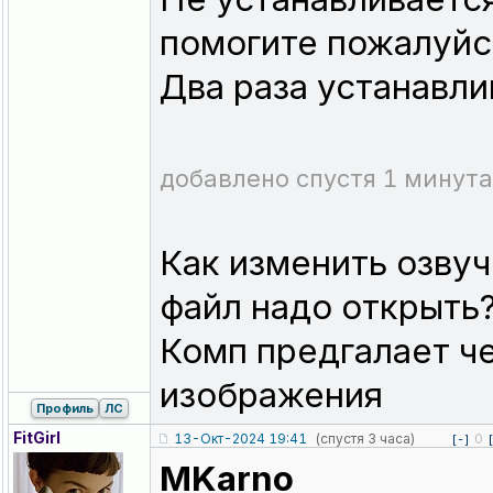
помогите пожалуйст
Два раза устанавли
добавлено спустя 1 минута
Как изменить озвуч
файл надо открыть
Комп предгалает ч
изображения
Профиль
ЛС
FitGirl
13-Окт-2024 19:41
(спустя 3 часа)
0
[-]
MKarno