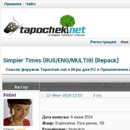
Правила
·
ЧаВо
Регистрация
·
Имя:
Simpler Times (RUS/ENG/MUL
TI9) [Repack]
Список форумов Tapochek.net
»
Игры для PC
»
Приключения 
Автор
FitGirl
12-Июн-2024 12:53
3
[+]
Дата выпуска:
8 июня 2024
Жанр:
Exploration, First-person, 3D
Разработчик:
Stoneskip
Статус:
скрыт