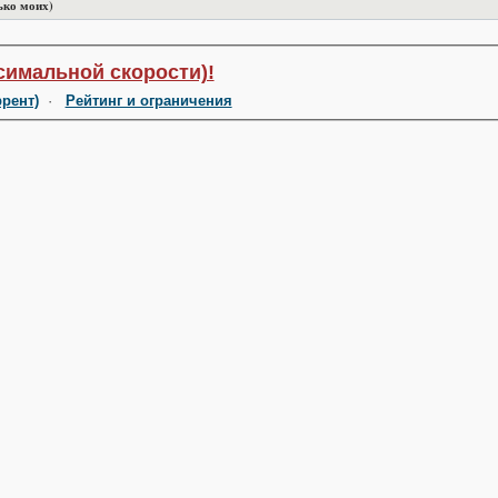
ько моих)
симальной скорости)!
ррент)
·
Рейтинг и ограничения