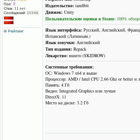
Пол:
Издательство:
iam8bit
Стаж:
11 лет
Движок:
Unity
Сообщений:
15346
Пользовательские оценки в Steam:
100% обзоро
Язык интерфейса:
Русский, Английский, Франц
Рейтинг
Испанский (Латиноам.)
Язык озвучки:
Английский
Тип издания:
Repack
Лекарство:
вшито (SKIDROW)
Системные требования:
ОС: Windows 7 x64 и выше
Процессор: AMD / Intel CPU 2.66 Ghz or better и
Память: 4 Гб
Видео: Integrated Graphics или лучше
DirectX: 11
Место на диске: 3.2 Гб