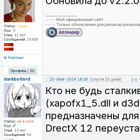
Обновила до v2.2.0
_________________
----
Мой официальный сайт
----
Только обновления для репаков/релизо
Статус:
скрыт
Пол:
Стаж:
11 лет
Сообщений:
15358
Рейтинг
Профиль
ЛС
darkbotlord
25-Май-2024 18:26
(спустя 25 дней)
[-]
Кто не будь сталки
(xapofx1_5.dll и d3
предназначены для
Статус:
не в сети
DrectX 12 переуста
Пол:
Стаж:
13 лет
Сообщений:
52