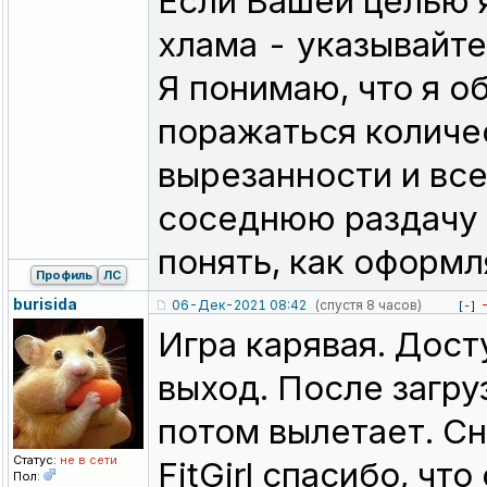
Если Вашей целью 
хлама - указывайте
Я понимаю, что я о
поражаться количе
вырезанности и вс
соседнюю раздачу э
понять, как оформл
Профиль
ЛС
burisida
06-Дек-2021 08:42
(спустя 8 часов)
[-]
Игра карявая. Дост
выход. После загру
потом вылетает. С
Статус:
не в сети
FitGirl спасибо, что
Пол: