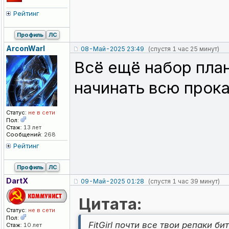
Рейтинг
Профиль
ЛС
ArconWarl
08-Май-2025 23:49
(спустя 1 час 25 минут)
Всё ещё набор план
начинать всю прок
Статус:
не в сети
Пол:
Стаж:
13 лет
Сообщений:
268
Рейтинг
Профиль
ЛС
DartX
09-Май-2025 01:28
(спустя 1 час 39 минут)
Цитата:
Статус:
не в сети
Пол:
FitGirl почти все твои репаки би
Стаж:
10 лет