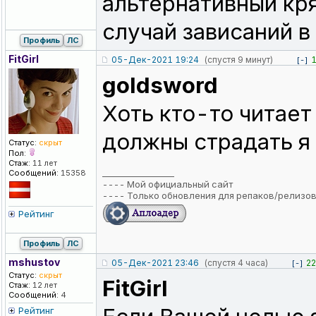
альтернативный кря
случай зависаний в
Профиль
ЛС
FitGirl
05-Дек-2021 19:24
(спустя 9 минут)
[-]
goldsword
Хоть кто-то читает
должны страдать я
Статус:
скрыт
Пол:
Стаж:
11 лет
_________________
Сообщений:
15358
----
Мой официальный сайт
----
Только обновления для репаков/релизо
Рейтинг
Профиль
ЛС
mshustov
05-Дек-2021 23:46
(спустя 4 часа)
22
[-]
Статус:
скрыт
FitGirl
Стаж:
12 лет
Сообщений:
4
Рейтинг