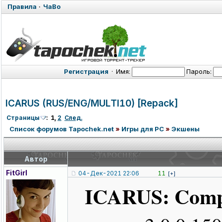
Правила
·
ЧаВо
Регистрация
·
Имя:
Пароль:
ICARUS (RUS/ENG/MUL
TI10) [Repack]
Страницы
:
1
,
2
След.
Список форумов Tapochek.net
»
Игры для PC
»
Экшены
Автор
FitGirl
04-Дек-2021 22:06
11
[+]
ICARUS: Compl