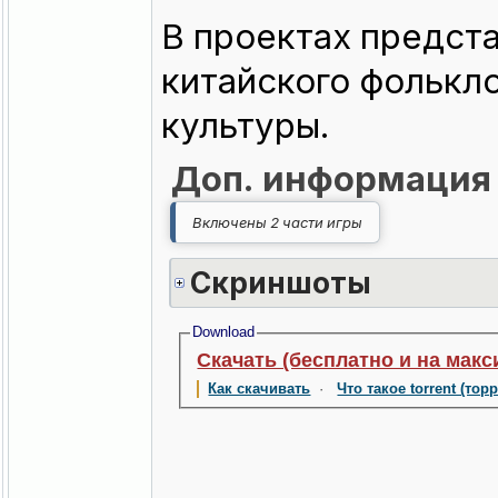
В проектах предст
китайского фолькл
культуры.
Доп. информация
Включены 2 части игры
Скриншоты
Download
Скачать (бесплатно и на макс
Как скачивать
·
Что такое torrent (тор