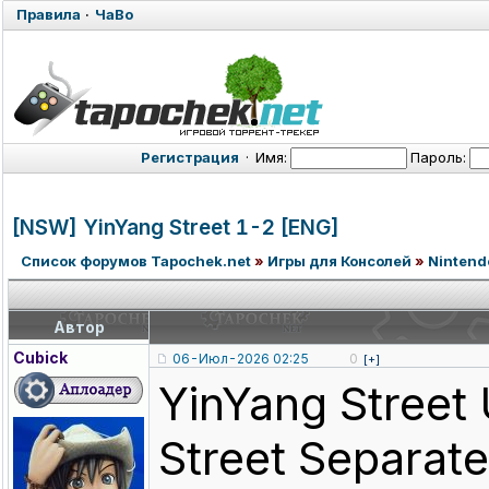
Правила
·
ЧаВо
Регистрация
·
Имя:
Пароль:
[NSW] YinYang Street 1-2 [ENG]
Список форумов Tapochek.net
»
Игры для Консолей
»
Nintend
Автор
Cubick
06-Июл-2026 02:25
0
[+]
YinYang Street 
Street Separat