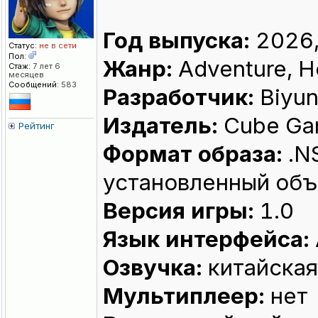
Год выпуска:
2026,
Статус:
не в сети
Пол:
Жанр:
Adventure, H
Стаж:
7 лет 6
месяцев
Сообщений:
583
Разработчик:
Biyu
Издатель:
Cube G
Рейтинг
Формат образа:
.N
установленный объ
Версия игры:
1.0
Язык интерфейса:
Озвучка:
китайская
Мультиплеер:
нет