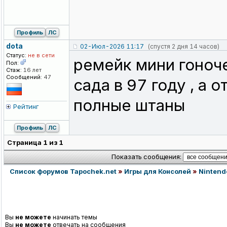
Профиль
ЛС
dota
02-Июл-2026 11:17
(спустя 2 дня 14 часов)
Статус:
не в сети
ремейк мини гоноч
Пол:
Стаж:
16 лет
Сообщений:
47
сада в 97 году , а 
полные штаны
Рейтинг
Профиль
ЛС
Страница
1
из
1
Показать сообщения:
Список форумов Tapochek.net
»
Игры для Консолей
»
Nintend
Вы
не можете
начинать темы
Вы
не можете
отвечать на сообщения