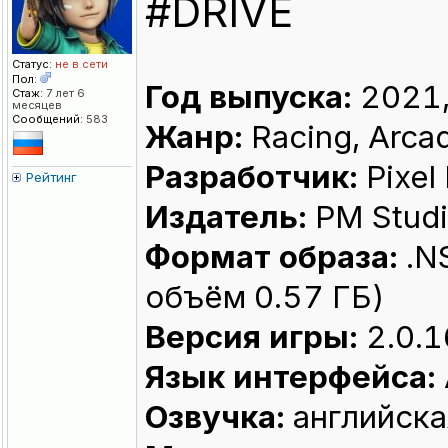
#DRIVE
Статус:
не в сети
Пол:
Год выпуска:
2021,
Стаж:
7 лет 6
месяцев
Сообщений:
583
Жанр:
Racing, Arca
Разработчик:
Pixel
Рейтинг
Издатель:
PM Studi
Формат образа:
.N
объём 0.57 ГБ)
Версия игры:
2.0.1
Язык интерфейса:
Озвучка:
английска