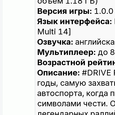
объём 1.18 ГБ)
Версия игры:
1.0.0
Язык интерфейса:
Multi 14]
Озвучка:
английска
Мультиплеер:
до 8
Возрастной рейтин
Описание:
#DRIVE R
годы, самую захва
автоспорта, когда п
символами чести. 
легендарных ралли